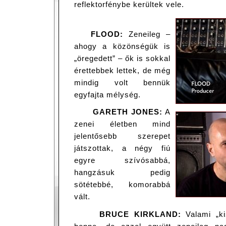
reflektorfénybe kerültek vele.
FLOOD:
Zeneileg –
ahogy a közönségük is
„öregedett” – ők is sokkal
érettebbek lettek, de még
mindig volt bennük
egyfajta mélység.
GARETH JONES:
A
zenei életben mind
jelentősebb szerepet
játszottak, a négy fiú
egyre szívósabbá,
hangzásuk pedig
sötétebbé, komorabbá
vált.
BRUCE KIRKLAND:
Valami „kis