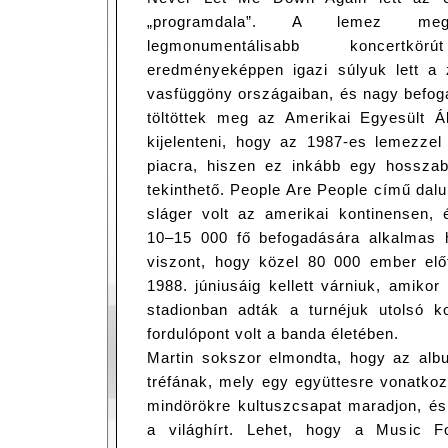
„programdala”. A lemez meg
legmonumentálisabb koncertk
eredményeképpen igazi súlyuk lett a z
vasfüggöny országaiban, és nagy befog
töltöttek meg az Amerikai Egyesült Á
kijelenteni, hogy az 1987-es lemezzel
piacra, hiszen ez inkább egy hossza
tekinthető. People Are People című dal
sláger volt az amerikai kontinensen, 
10–15 000 fő befogadására alkalmas 
viszont, hogy közel 80 000 ember elő
1988. júniusáig kellett várniuk, amiko
stadionban adták a turnéjuk utolsó 
fordulópont volt a banda életében.
Martin sokszor elmondta, hogy az alb
tréfának, mely egy együttesre vonatkozik
mindörökre kultuszcsapat maradjon, és
a világhírt. Lehet, hogy a Music