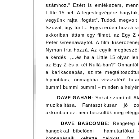
számhoz.” Ezért is emlékszem, menny
Little 15-nel. A legeslegvégére hagytu
vegyünk rajta „fogást”. Tudod, megvol
Szóval, úgy tűnt… Egyszerűen hozzá se
akkoriban láttam egy filmet, az Egy Z 
Peter Greenawaytől. A film kísérőzené
Nyman írta hozzá. Az egyik megbeszélé
a kérdés: „...és ha a Little 15 olyan l
az Egy Z és a két Nullá-ban?” Onnantó
a karikacsapás, szinte megtáltosodt
hipnotikus, önmagába visszatérő futa
bumm! bumm! bumm! – minden a helyére
DAVE GAHAN:
Sokat számított Al
muzikalitása. Fantasztikusan jó zo
akkoriban ezt nem becsültük meg eléggé
DAVE BASCOMBE:
Rengeteg id
hangokkal bíbelődni – hamutartókat 
koppanásaik keltette zajokat. Ot