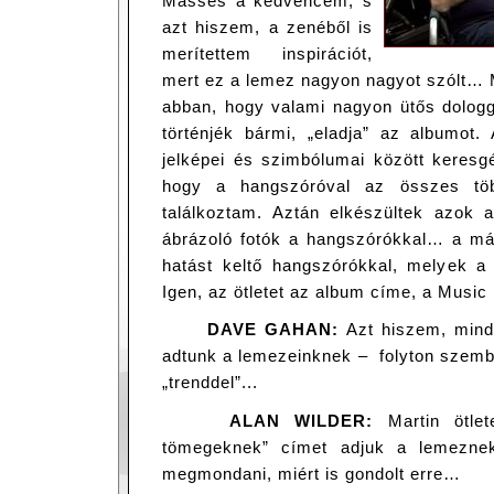
Masses a kedvencem, s
azt hiszem, a zenéből is
merítettem inspirációt,
mert ez a lemez nagyon nagyot szólt… 
abban, hogy valami nagyon ütős dologga
történjék bármi, „eladja” az albumot.
jelképei és szimbólumai között keresgé
hogy a hangszóróval az összes töb
találkoztam. Aztán elkészültek azok a
ábrázoló fotók a hangszórókkal… a már
hatást keltő hangszórókkal, melyek a 
Igen, az ötletet az album címe, a Musi
DAVE GAHAN:
Azt hiszem, mind
adtunk a lemezeinknek – folyton szem
„trenddel”...
ALAN WILDER:
Martin ötle
tömegeknek” címet adjuk a lemezne
megmondani, miért is gondolt erre…