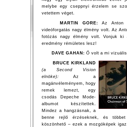
melybe egy cseppnyi érzelem se szo
vetettem véget.
MARTIN GORE:
Az Anton ál
videóforgatás nagy élmény volt. Az Ant
fotózás nagy élmény volt. Vonjuk ki 
eredmény rémületes lesz!
DAVE GAHAN:
Ő volt a mi vizuá
BRUCE KIRKLAND
(a Second Vision
elnöke):
Az a
magánvéleményem, hogy
remek lemezt, egy
csodás Depeche Mode-
albumot készítettek.
Mindez a hangzásnak, a
benne rejlő érzéseknek, és többet
köszönhető – ezek a mozgóképek igazán