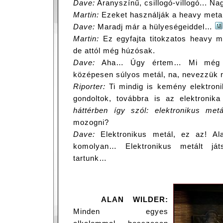
Dave:
Aranyszínű, csillogó-villogó... Na
Martin:
Ezeket használják a heavy meta
Dave:
Maradj már a hülyeségeiddel…
Martin:
Ez egyfajta titokzatos heavy me
de attól még húzósak.
Dave:
Aha… Úgy értem… Mi még mi
középesen súlyos metál, na, nevezzük 
Riporter:
Ti mindig is kemény elektronik
gondoltok, továbbra is az elektronik
háttérben így szól: elektronikus metá
mozogni?
Dave:
Elektronikus metál, ez az! Ala
komolyan… Elektronikus metált játs
tartunk…
ALAN WILDER:
Minden egyes