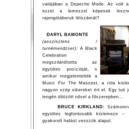
valójában a Depeche Mode. Az volt a
ezzel a lemezzel képesek leszn
rajongótáboruk létszámát?
DARYL BAMONTE
(asszisztens /
turnémendzser):
A Black
Celebration
megszilárdította az
együttes pozícióját, s
amikor megjelentették a
Music For The Massest, a róla kisle
nagyon szép sikereket ért el. Egy tuti 
lengén öltözött nővel a főszerepben…
BRUCE KIRKLAND:
Számomra 
együttes legfontosabb kislemeze 
gyakorolt hatást vesszük alapul.