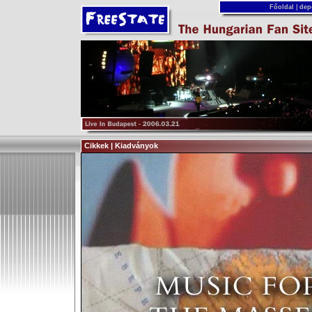
Főoldal
|
dep
Cikkek | Kiadványok