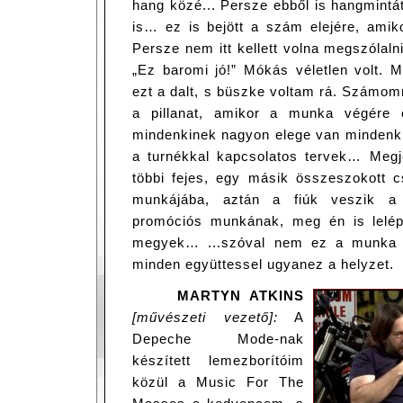
hang közé... Persze ebből is hangmintá
is… ez is bejött a szám elejére, amikor
Persze nem itt kellett volna megszólalni
„Ez baromi jó!” Mókás véletlen volt. 
ezt a dalt, s büszke voltam rá. Számom
a pillanat, amikor a munka végére 
mindenkinek nagyon elege van mindenkib
a turnékkal kapcsolatos tervek… Megj
többi fejes, egy másik összeszokott 
munkájába, aztán a fiúk veszik a k
promóciós munkának, meg én is lelép
megyek… ...szóval nem ez a munka l
minden együttessel ugyanez a helyzet.
MARTYN ATKINS
[művészeti vezető]:
A
Depeche Mode-nak
készített lemezborítóim
közül a Music For The