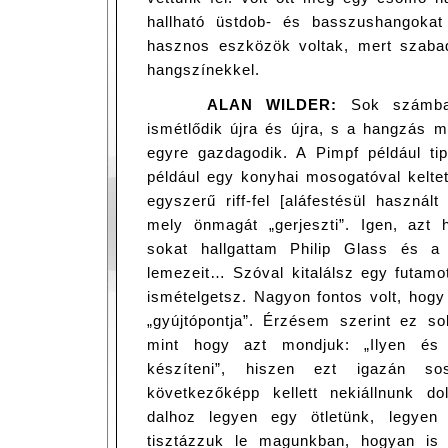
hallható üstdob- és basszushangokat 
hasznos eszközök voltak, mert szabad
hangszínekkel.
ALAN WILDER:
Sok számba
ismétlődik újra és újra, s a hangzás 
egyre gazdagodik. A Pimpf például tip
például egy konyhai mosogatóval keltet
egyszerű riff-fel [aláfestésül használt
mely önmagát „gerjeszti”. Igen, azt
sokat hallgattam Philip Glass és a 
lemezeit… Szóval kitalálsz egy futamot
ismételgetsz. Nagyon fontos volt, hog
„gyújtópontja”. Érzésem szerint ez so
mint hogy azt mondjuk: „Ilyen és 
készíteni”, hiszen ezt igazán s
következőképp kellett nekiállnunk d
dalhoz legyen egy ötletünk, legyen
tisztázzuk le magunkban, hogyan is 