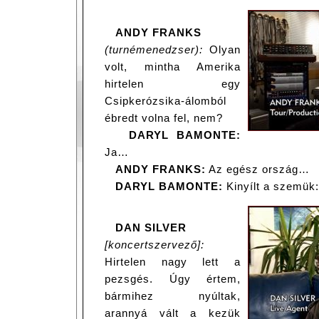
ANDY FRANKS
(turnémenedzser):
Olyan
volt, mintha Amerika
hirtelen egy
Csipkerózsika-álomból
ébredt volna fel, nem?
DARYL BAMONTE:
Ja…
ANDY FRANKS:
Az egész ország…
DARYL BAMONTE:
Kinyílt a szemük: 
DAN SILVER
[koncertszervező]:
Hirtelen nagy lett a
pezsgés. Úgy értem,
bármihez nyúltak,
arannyá vált a kezük