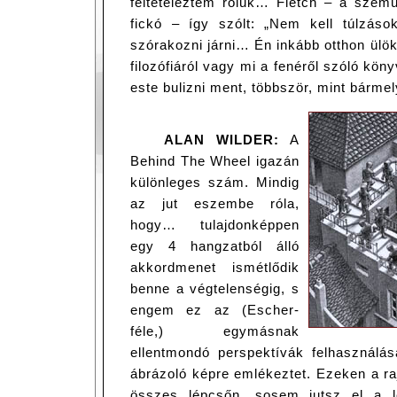
feltételeztem róluk… Fletch – a szem
fickó – így szólt: „Nem kell túlzás
szórakozni járni… Én inkább otthon ülök,
filozófiáról vagy mi a fenéről szóló kö
este bulizni ment, többször, mint bárm
ALAN WILDER:
A
Behind The Wheel igazán
különleges szám. Mindig
az jut eszembe róla,
hogy… tulajdonképpen
egy 4 hangzatból álló
akkordmenet ismétlődik
benne a végtelenségig, s
engem ez az (Escher-
féle,) egymásnak
ellentmondó perspektívák felhasználás
ábrázoló képre emlékeztet. Ezeken a ra
összes lépcsőn, sosem jutsz el a le