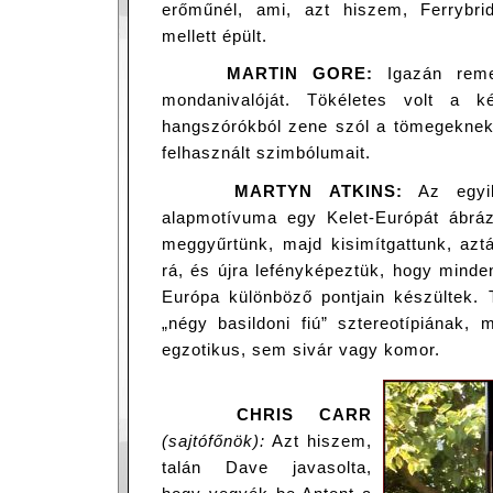
erőműnél, ami, azt hiszem, Ferrybri
mellett épült.
MARTIN GORE:
Igazán reme
mondanivalóját. Tökéletes volt a 
hangszórókból zene szól a tömegekne
felhasznált szimbólumait.
MARTYN ATKINS:
Az egyik
alapmotívuma egy Kelet-Európát ábrázo
meggyűrtünk, majd kisimítgattunk, aztá
rá, és újra lefényképeztük, hogy minden
Európa különböző pontjain készültek. T
„négy basildoni fiú” sztereotípiának,
egzotikus, sem sivár vagy komor.
CHRIS CARR
(sajtófőnök):
Azt hiszem,
talán Dave javasolta,