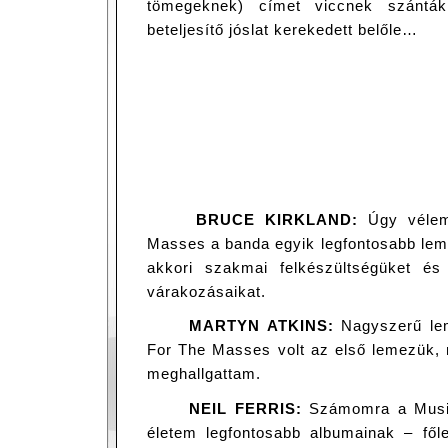
tömegeknek) címet viccnek szántá
beteljesítő jóslat kerekedett belőle…
BRUCE KIRKLAND:
Úgy vélem
Masses a banda egyik legfontosabb lem
akkori szakmai felkészültségüket és
várakozásaikat.
MARTYN ATKINS:
Nagyszerű lem
For The Masses volt az első lemezük, m
meghallgattam.
NEIL FERRIS:
Számomra a Musi
életem legfontosabb albumainak – fő