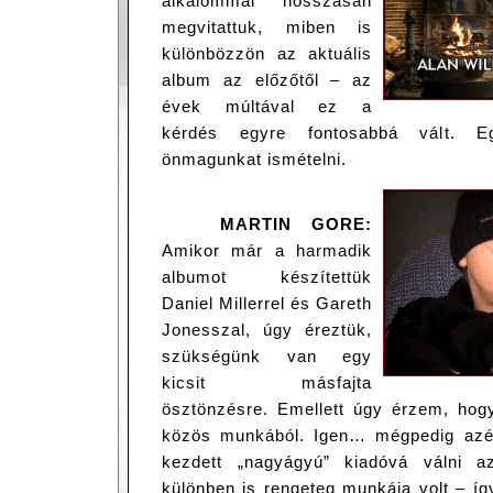
alkalommal hosszasan
megvitattuk, miben is
különbözzön az aktuális
album az előzőtől – az
évek múltával ez a
kérdés egyre fontosabbá vált. E
önmagunkat ismételni.
MARTIN GORE:
Amikor már a harmadik
albumot készítettük
Daniel Millerrel és Gareth
Jonesszal, úgy éreztük,
szükségünk van egy
kicsit másfajta
ösztönzésre. Emellett úgy érzem, hogy
közös munkából. Igen… mégpedig azér
kezdett „nagyágyú” kiadóvá válni a
különben is rengeteg munkája volt – íg