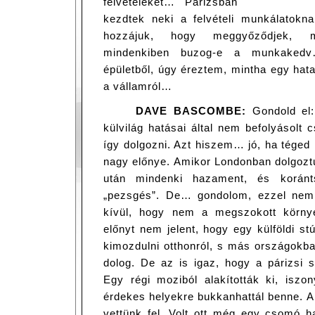
felvételeket… Párizsban
kezdtek neki a felvételi munkálatok
hozzájuk, hogy meggyőződjek, 
mindenkiben buzog-e a munkakedv
épületből, úgy éreztem, mintha egy hata
a vállamról…
DAVE BASCOMBE:
Gondold el:
külvilág hatásai által nem befolyásolt
így dolgozni. Azt hiszem… jó, ha téged 
nagy előnye. Amikor Londonban dolgozt
után mindenki hazament, és korán
„pezsgés”. De… gondolom, ezzel nem
kívül, hogy nem a megszokott környe
előnyt nem jelent, hogy egy külföldi st
kimozdulni otthonról, s más országokba
dolog. De az is igaz, hogy a párizsi s
Egy régi moziból alakították ki, iszon
érdekes helyekre bukkanhattál benne. 
vettünk fel. Volt ott még egy csomó h