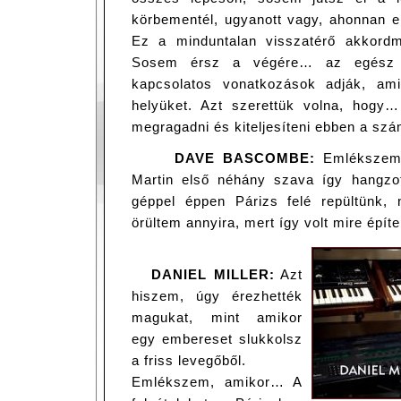
körbementél, ugyanott vagy, ahonnan eli
Ez a minduntalan visszatérő akkordme
Sosem érsz a végére… az egész s
kapcsolatos vonatkozások adják, am
helyüket. Azt szerettük volna, hogy…
megragadni és kiteljesíteni ebben a sz
DAVE BASCOMBE:
Emlékszem,
Martin első néhány szava így hangzott
géppel éppen Párizs felé repültünk, 
örültem annyira, mert így volt mire épít
DANIEL MILLER:
Azt
hiszem, úgy érezhették
magukat, mint amikor
egy embereset slukkolsz
a friss levegőből.
Emlékszem, amikor… A