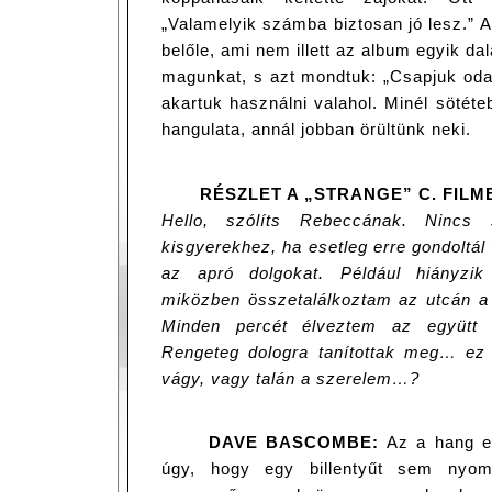
„Valamelyik számba biztosan jó lesz.” A
belőle, ami nem illett az album egyik d
magunkat, s azt mondtuk: „Csapjuk oda
akartuk használni valahol. Minél sötéte
hangulata, annál jobban örültünk neki.
RÉSZLET A „STRANGE” C. FILM
Hello, szólíts Rebeccának. Ninc
kisgyerekhez, ha esetleg erre gondoltá
az apró dolgokat. Például hiányzi
miközben összetalálkoztam az utcán a
Minden percét élveztem az együtt t
Rengeteg dologra tanítottak meg… ez
vágy, vagy talán a szerelem…?
DAVE BASCOMBE:
Az a hang eg
úgy, hogy egy billentyűt sem nyo