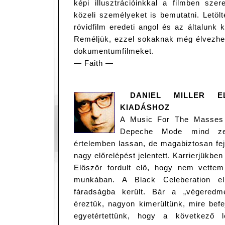
képi illusztrációinkkal a filmben s
közeli személyeket is bemutatni. Letöl
rövidfilm eredeti angol és az általunk k
Reméljük, ezzel sokaknak még élvezhet
dokumentumfilmeket.
— Faith —
DANIEL MILLER E
KIADÁSHOZ
A Music For The Masses 
Depeche Mode mind zen
értelemben lassan, de magabiztosan fej
nagy előrelépést jelentett. Karrierjükben
Először fordult elő, hogy nem vettem
munkában. A Black Celeberation e
fáradságba került. Bár a „végeredm
éreztük, nagyon kimerültünk, mire bef
egyetértettünk, hogy a következő le