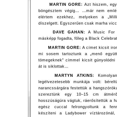
MARTIN GORE:
Azt hiszem, egy
böngésztem végig… ...már nem emlék
elértem ezekhez, melyeken a „Mil
díszelgett. Egyszerűen csak marha vicc
DAVE GAHAN:
A Music For 
másképp fogadta, főleg a Black Celebra
MARTIN GORE:
A címet kicsit iro
mi sosem tartoztunk a „menő együtt
tömegeknek” címmel kicsit gúnyolódni 
át is siklottak…
MARTYN ATKINS:
Komolyan
legélvezetesebb munkája volt: bérel
narancssárgára festettük a hangszórók
szereztünk egy 10–15 cm átmérőj
hosszúságúra vágtuk, ráerősítettük a h
egész cuccal felrongyoltunk a fen
készíteni a Ladybower víztározónál