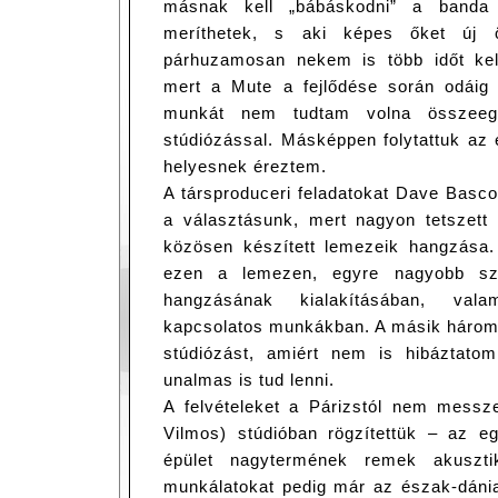
másnak kell „bábáskodni” a banda f
meríthetek, s aki képes őket új öt
párhuzamosan nekem is több időt kell
mert a Mute a fejlődése során odáig j
munkát nem tudtam volna összeegy
stúdiózással. Másképpen folytattuk az
helyesnek éreztem.
A társproduceri feladatokat Dave Bascom
a választásunk, mert nagyon tetszett 
közösen készített lemezeik hangzása. 
ezen a lemezen, egyre nagyobb sz
hangzásának kialakításában, vala
kapcsolatos munkákban. A másik három 
stúdiózást, amiért nem is hibáztato
unalmas is tud lenni.
A felvételeket a Párizstól nem messze
Vilmos) stúdióban rögzítettük – az 
épület nagytermének remek akuszti
munkálatokat pedig már az észak-dánia