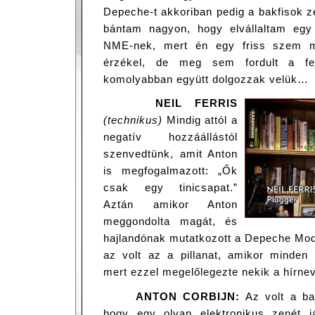
Depeche-t akkoriban pedig a bakfisok 
bántam nagyon, hogy elvállaltam egy
NME-nek, mert én egy friss szem m
érzékel, de meg sem fordult a fe
komolyabban együtt dolgozzak velük…
NEIL FERRIS
(technikus)
Mindig attól a
negatív hozzáállástól
szenvedtünk, amit Anton
is megfogalmazott: „Ők
csak egy tinicsapat.”
Aztán amikor Anton
meggondolta magát, és
hajlandónak mutatkozott a Depeche Mod
az volt az a pillanat, amikor minden
mert ezzel megelőlegezte nekik a hírnev
ANTON CORBIJN:
Az volt a ba
hogy egy olyan elektronikus zenét j