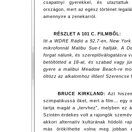
csapatnyi gyerekkel, és utaztattuk
országon, mert az egész történet legaláb
amennyire a zenekarról.
RÉSZLET A 101 C. FILMBŐL:
Itt a WDRE Rádió a 92.7-en, New York ú
mikrofonnál Malibu Sue-t hallják. A 
forgat nálunk, és szereplőválogatásra v
betöltötted a 18-at, és szabad vagy jú
gyere a malibui Meadow Beach-re mos
öltözz az alkalomhoz illően! Szerencse f
BRUCE KIRKLAND:
Azt hiszem
szimpatikussá őket, mert a film… egy o
tartja magát a „tervhez”, melyben ez á
Szintén érdekes volt a rajongók szemével
akkori alternatív kultúrának hódoló r
más örökíthette volna meg jobban