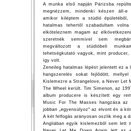
A munka első napján Párizsba repült
megnézzem, mindenki készen áll-e
amikor kiléptem a stúdió épületéből
hatalmas tehertől szabadultam volna
elköteleznem magam az elkövetkezen
szeretnék semmivel sem megbán
megváltozott a stúdióbeli munka
tehetségkutató vagyok, mint producer,
így volt.
Zeneileg hatalmas lépést jelentett ez a
hangszerelés sokat fejlődött, mellyel
Kislemezre a Strangelove, a Never Let
The Wheel került. Tim Simenon, az 199
album producere is készített egy rem
Music For The Masses hangzása az ö
jobban „egyensúlyoz” az elvont és a kö
A két felfogás arányosan oszlik meg a d
Angliában egyik kislemezből sem lett 
Never Let Me Down Again lett az eg