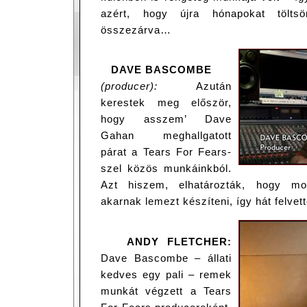
azért, hogy újra hónapokat tölts
összezárva…
DAVE BASCOMBE
(producer):
Azután
kerestek meg először,
hogy asszem’ Dave
Gahan meghallgatott
párat a Tears For Fears-
szel közös munkáinkból.
Azt hiszem, elhatározták, hogy m
akarnak lemezt készíteni, így hát felvet
ANDY FLETCHER:
Dave Bascombe – állati
kedves egy pali – remek
munkát végzett a Tears