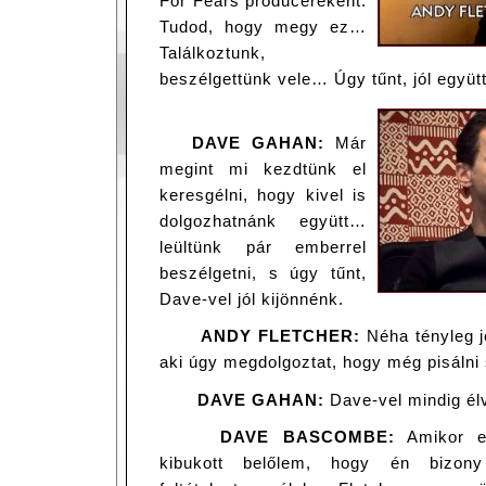
For Fears producereként.
Tudod, hogy megy ez…
Találkoztunk,
beszélgettünk vele… Úgy tűnt, jól együt
DAVE GAHAN:
Már
megint mi kezdtünk el
keresgélni, hogy kivel is
dolgozhatnánk együtt…
leültünk pár emberrel
beszélgetni, s úgy tűnt,
Dave-vel jól kijönnénk.
ANDY FLETCHER:
Néha tényleg j
aki úgy megdolgoztat, hogy még pisálni
DAVE GAHAN:
Dave-vel mindig élv
DAVE BASCOMBE:
Amikor el
kibukott belőlem, hogy én bizony