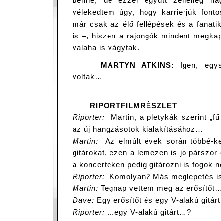
benne, de ezzel együtt zeneileg nag
vélekedtem úgy, hogy karrierjük font
már csak az élő fellépések és a fanati
is –, hiszen a rajongók mindent megkap
valaha is vágytak.
MARTYN ATKINS:
Igen, egysz
voltak…
RIPORTFILMRÉSZLET
Riporter:
Martin, a pletykák szerint „fű 
az új hangzásotok kialakításához…
Martin:
Az elmúlt évek során többé-ke
gitárokat, ezen a lemezen is jó párszor 
a koncerteken pedig gitározni is fogok
Riporter:
Komolyan? Más meglepetés is
Martin:
Tegnap vettem meg az erősítőt
Dave:
Egy erősítőt és egy V-alakú gitár
Riporter:
...egy V-alakú gitárt…?