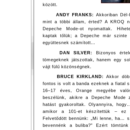
között.
ANDY FRANKS:
Akkoriban Dél-K
mint a többi állam, érted? A KROQ ne
Depeche Mode-ot nyomattak. Hihete
kaptak tőlük; a Depeche már szinte tő
együttesnek számított…
DAN SILVER:
Bizonyos értel
tömegeknek játszottak, hanem egy sok
vájt fülű közönségnek.
BRUCE KIRKLAND:
Akkor döbb
fontos is volt a banda ezeknek a fiatal 
16–17 éves, Orange megyébe valósi
beszélünk, akikre a Depeche Mode z
hatást gyakoroltak. Olyannyira, hogy…
amikor a 101-et készítettük – ez v
Felvetődött bennünk: „Mi lenne, ha… s
bevennénk a buliba?” Ezért tömtün