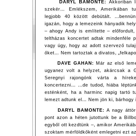
DARYL BAMONTE:
Akkoriban l
szekér… Emlékszem, Amerikában tu
legjobb 40 között debütált. ...benn
igazán, hogy a lemezeink hányadik helyi
– ahogy Andy is említette – előfordult,
teltházas koncertet adtak mindenféle 
vagy úgy, hogy az adott szervező tula
őket… Nem tartoztak a divatos, „felkapo
DAVE GAHAN:
Már az első leme
ugyanez volt a helyzet, akárcsak a 
Seregnyi rajongónk várta a hírek
koncertezni… ...de tudod, hiába léptün
esténként, ha a harminc napig tartó 
lemezt adtunk el… Nem jön ki, bárhogy
DARYL BAMONTE:
A nagy áttör
pont azon a héten jutottunk be a Billb
egyből ott kezdtünk –, amikor Amerikáb
szoktam mérföldkőként emlegetni ezt az