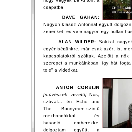
hogy vegyék be Antont a
csapatba.
DAVE GAHAN:
Nagyon klassz Antonnal együtt dolgozni
zenénket, és vele nagyon egy hullámh
ALAN WILDER:
Sokkal nagyob
egyéniségünkre, már csak azért is, mer
kapcsolatokról szóltak. Azelőtt a nő
szerepet a munkáinkban, így hát fogta
tele” a videókat.
ANTON CORBIJN
[művészeti vezető]
Nos,
szóval… én Echo and
The Bunnymen-szintű
rockbandákkal és
hasonló emberekkel
dolgoztam együtt, a