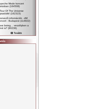
epeche Mode koncert
árizsban
(164508)
Tour Of The Universe
lytatódik!
(162315)
ervezői információk - dM
ncert - Budapest
(114922)
ave beteg… veszélyben a
rné is?
(90236)
Tovább
etés