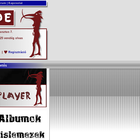
rum
|
Kapcsolat
usztus 7.
 25 vendég olvas
s
|
Regisztráció
etés