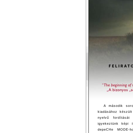
A második sor
kiadásához készült
nyelvű fordítását
igyekeztünk képi i
depeCHe MODE-hoz