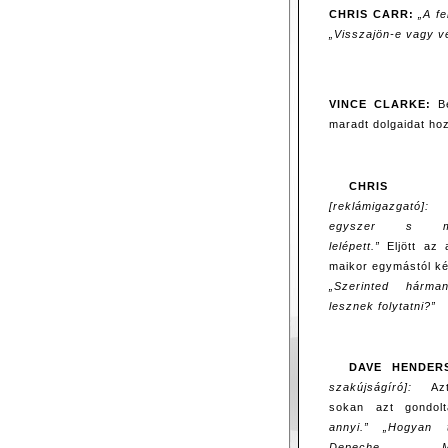
CHRIS CARR:
„A fe
„Visszajön-e vagy v
VINCE CLARKE:
Be
maradt dolgaidat h
CHRIS
[reklámigazgató]:
egyszer s min
lelépett.”
Eljött az 
maikor egymástól ké
„Szerinted hárm
lesznek folytatni?”
DAVE HENDER
szakújságíró]:
Azt
sokan azt gondol
annyi.” „Hogyan
Depeche Mod