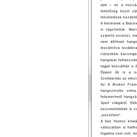
dalt – ez a hozzáá
lehetőség közül vá
felvételének kezdet
A felvételek a Black
is rögzítettük. Mar
számító eszközt, mel
nem állítható hang
leszámítva továbbr
irányokba kacsinga
hangokat felhaszná
tagjai beszálltak a
Éppen ők is a sa
Szolidaritás az ele
Az
A Broken Fram
hangszerelte voln
felismerhető hangzá
Spell
világától. Ebb
összetettebbek is v
„közelíteni”.
A
See You
hoz kita
változatban is hallh
fogalma sem volt, mi