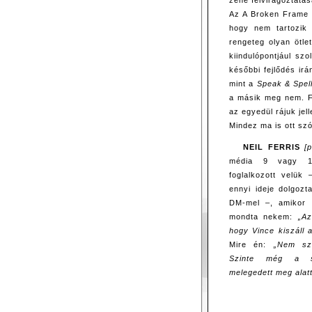
zene felvirágoztatá
Az A Broken Frame e
hogy nem tartozik 
rengeteg olyan ötle
kiindulópontjául szo
későbbi fejlődés irá
mint a
Speak & Spel
a másik meg nem. Fia
az egyedül rájuk jel
Mindez ma is ott sz
NEIL FERRIS
[
média 9 vagy 1
foglalkozott velük 
ennyi ideje dolgozt
DM-mel –, amikor 
mondta nekem:
„Az
hogy Vince kiszáll 
Mire én:
„Nem szá
Szinte még a 
melegedett meg alat