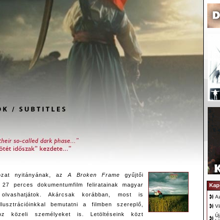
ozat nyitányának, az
A Broken Frame
gyűjtői
 27 perces dokumentumfilm feliratainak magyar
Kap
 olvashatjátok. Akárcsak korábban, most is
Az
llusztrációinkkal bemutatni a filmben szereplő,
Vi
 közeli személyeket is. Letöltéseink közt
Új