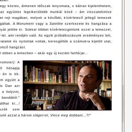
sában.
gy köztes, átmeneti időszak lenyomata, s bátran kijelenthetem,
az együttes legsikerültebb munkái közé – ám visszatekintve
tet rejt magában, melyek a későbbi, kísérletező jellegű lemezek
lgáltak. A
Monument
vagy a
Satellite
szerkezete és hangzása a
nyát jelölte ki. Sokkal többet kísérletezgettünk ezzel a lemezzel,
l
-lel, ami rendjén való. Az egyik próbálkozásunk eredményes lett,
talok és nyitottak voltak, keresgélték a számukra kijelölt utat,
lemző hangzást.
ól ebben a lemezben – akár egy új kezdet fanfárjai…
promoter]:
A
0 hónapja
– én is kb.
am együtt a
is Dan azt
 a helyzet,
a bandából.”
llhat ki…!
szék sem
tunk azzal a három slágerrel, Vince meg dobbant…?!”