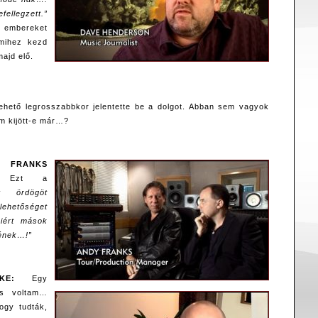
llegzett.”
embereket
 mihez kezd
majd elő.
ehető legrosszabbkor jelentette be a dolgot. Abban sem vagyok
um kijött-e már…?
RANKS
Ezt a
 ördögöt
ehetőséget
miért mások
nének…!”
KE:
Egy
tás voltam…
ogy tudták,