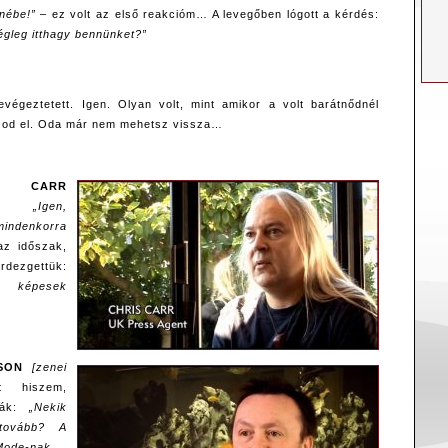
nébe!”
– ez volt az első reakcióm… A levegőben lógott a kérdés:
égleg itthagy bennünket?”
végeztetett. Igen. Olyan volt, mint amikor a volt barátnődnél
ozod el. Oda már nem mehetsz vissza…
 CARR
„Igen,
denkorra
az időszak,
rdezgettük:
an képesek
SON
[zenei
 hiszem,
ták:
„Nekik
 tovább? A
e-nak….