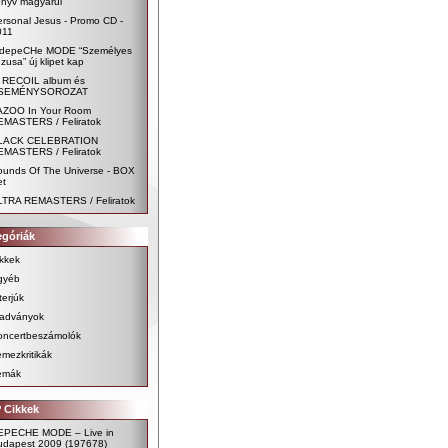
önyv magyarul
rsonal Jesus - Promo CD -
011
 depeCHe MODE “Személyes
zusa” új klipet kap
j RECOIL album és
SEMÉNYSOROZAT
AZOO In Your Room
EMASTERS / Feliratok
LACK CELEBRATION
EMASTERS / Feliratok
ounds Of The Universe - BOX
et
LTRA REMASTERS / Feliratok
egóriák
kkek
gyéb
terjúk
iadványok
oncertbeszámolók
mezkritikák
émák
 Cikkek
EPECHE MODE – Live in
udapest 2009
(197678)