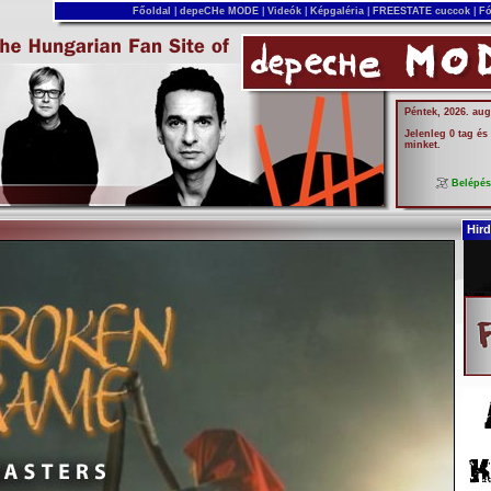
Főoldal
|
depeCHe MODE
|
Videók
|
Képgaléria
|
FREESTATE cuccok
|
Fó
Péntek, 2026. aug
Jelenleg 0 tag és
minket.
Belépé
Hird