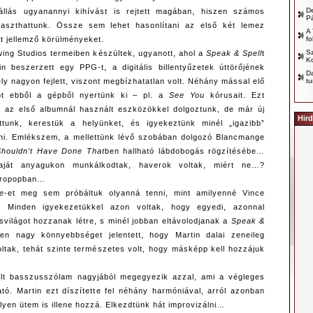
D
llás ugyanannyi kihívást is rejtett magában, hiszen számos
P
laszthattunk. Össze sem lehet hasonlítani az első két lemez
A 
fo
ét jellemző körülményeket.
Sz
wing Studios termeiben készültek, ugyanott, ahol a
Speak & Spell
t
Ko
tin beszerzett egy PPG-t, a digitális billentyűzetek úttörőjének
D
tu
y nagyon fejlett, viszont megbízhatatlan volt. Néhány mással elő
ot ebből a gépből nyertünk ki – pl. a
See You
kórusait. Ezt
a az első albumnál használt eszközökkel dolgoztunk, de már új
Hird
ttunk, kerestük a helyünket, és igyekeztünk minél „igazibb”
lni. Emlékszem, a mellettünk lévő szobában dolgozó Blancmange
Shouldn’t Have Done That
ben hallható lábdobogás rögzítésébe…
ját anyagukon munkálkodtak, haverok voltak, miért ne…?
ctropopban…
e
-et meg sem próbáltuk olyanná tenni, mint amilyenné Vince
a. Minden igyekezetükkel azon voltak, hogy egyedi, azonnal
svilágot hozzanak létre, s minél jobban eltávolodjanak a
Speak &
en nagy könnyebbséget jelentett, hogy Martin dalai zeneileg
oltak, tehát szinte természetes volt, hogy másképp kell hozzájuk
lált basszusszólam nagyjából megegyezik azzal, ami a végleges
ató. Martin ezt díszítette fel néhány harmóniával, arról azonban
lyen ütem is illene hozzá. Elkezdtünk hát improvizálni…