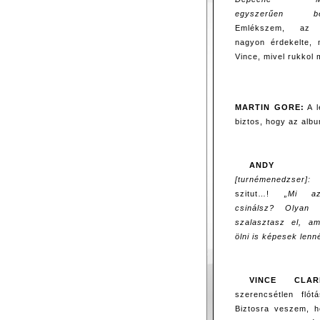
egyszerűen befe
Emlékszem, az 
nagyon érdekelte,
Vince, mivel rukkol 
MARTIN GORE:
A l
biztos, hogy az alb
ANDY F
[turnémenedzser]:
szitut…!
„Mi az
csinálsz? Olyan l
szalasztasz el, a
ölni is képesek len
VINCE CLAR
szerencsétlen fló
Biztosra veszem, h