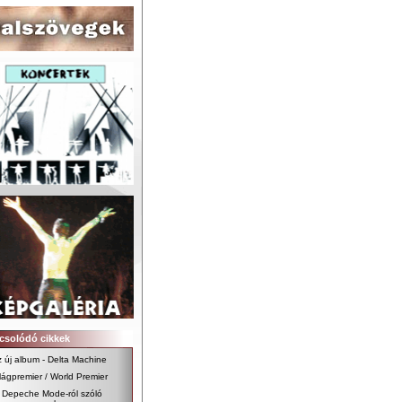
csolódó cikkek
 új album - Delta Machine
lágpremier / World Premier
 Depeche Mode-ról szóló