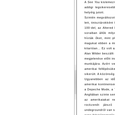
A
See You
kislemezr
addigi legsikerese
helyéig jutott.
Szintén megváltozot
lett, tinisztárokkén
100-del, az Altere
soraiban állók mil
hívták őket, mint p
magukat ebben a mi
kitartóan… Ez volt 
Alan Wilder beszáll
megjelenése előtt in
munkájára. Azért ve
amerikai fellépésük
sikerült. A közönség
Ugyanebben az idő
amerikai kontinensen
a Depeche Mode, a 
Angliában szinte se
az amerikaiakat 
rockzenét játszó 
undegroundról van s