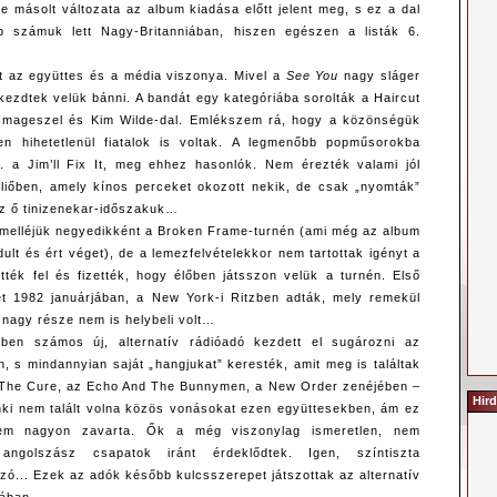
e másolt változata az album kiadása előtt jelent meg, s ez a dal
bb számuk lett Nagy-Britanniában, hiszen egészen a listák 6.
t az együttes és a média viszonya. Mivel a
See You
nagy sláger
t kezdtek velük bánni. A bandát egy kategóriába sorolták a Haircut
d Imageszel és Kim Wilde-dal. Emlékszem rá, hogy a közönségük
yen hihetetlenül fiatalok is voltak. A legmenőbb popműsorokba
l. a Jim’ll Fix It, meg ehhez hasonlók. Nem érezték valami jól
liőben, amely kínos perceket okozott nekik, de csak „nyomták”
az ő tinizenekar-időszakuk…
t melléjük negyedikként a Broken Frame-turnén (ami még az album
dult és ért véget), de a lemezfelvételekkor nem tartottak igényt a
tték fel és fizették, hogy élőben játsszon velük a turnén. Első
et 1982 januárjában, a New York-i Ritzben adták, mely remekül
 nagy része nem is helybeli volt…
ben számos új, alternatív rádióadó kezdett el sugározni az
, s mindannyian saját „hangjukat” keresték, amit meg is találtak
The Cure, az Echo And The Bunnymen, a New Order zenéjében –
Hird
nki nem talált volna közös vonásokat ezen együttesekben, ám ez
nem nagyon zavarta. Ők a még viszonylag ismeretlen, nem
angolszász csapatok iránt érdeklődtek. Igen, színtiszta
zó... Ezek az adók később kulcsszerepet játszottak az alternatív