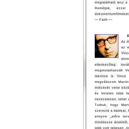
megtalálható lesz e 
Reméljük, ezze
dokumentumfilmeket
— Faith —
Az
A
az e
Vinc
dönt
ellenkezőleg: to
megmutathassák Vin
tekintve is Vince
megváltozott. Martin
intézését vette ké
és hirtelen több f
nevezetesen: teher 
Tudtuk, hogy Mart
szerezte a dalokat,
ennyire „előre te
mindössze énekből,
jobb volt teljesen „t