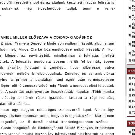
k
rövidfilm eredeti angol és az általunk készített magyar felirata is.
Pe
l sokaknak még élvezhetőbbé tudjuk tenni e remek
2
.
A
Jé
Ú
E
Y
R
DANIEL MILLER ELŐSZAVA A CD/DVD-KIADÁSHOZ
B
 Broken Frame
a Depeche Mode sorrendben második albuma, ám
R
lső, mely Vince Clarke közreműködése nélkül készült. Amikor
S
S
e kilépett az együttesből, mindhárman a folytatás mellett
U
öttek. A feloszlás gondolata sosem merült fel bennük, éppen
vább akarták folytatni a zenélést, hogy sikeressé válva
Kat
ce-nek, nélküle is elboldogulnak. Zeneileg és az ambíciókat
Ci
 vitte a prímet a bandában, ami ezek után természetesen
E
 lépett elő fő zeneszerzővé, míg Fletch a menedzselési feladatok
In
zbe. A szakítás után gyorsan összekapták magukat. Több munka
K
elelősség is hárult rájuk. Igazolódni látszott a régi mondás,
K
alatt nő a pálma…
Le
inban egy nagyon tehetséges zeneszerző lapul. Vince úgy
T
 hogy közben pontosan tudta, hogyan is fognak szólni. Martin nem
rvezgetős”, az ő demói sokkal kezdetlegesebben szóltak –
TOP
 Casio-hangokból és lábdobogásból álltak! Bizonyos értelemben
D
B
iszta lappal” indulni, hiszen így bármilyenné alakíthattuk az adott