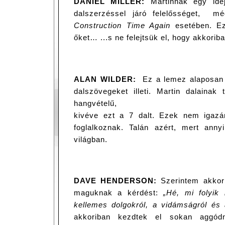
DANIEL MILLER:
Martinnak egy idej
dalszerzéssel járó felelősséget, m
Construction Time Again
esetében. Ez
őket… ...s ne felejtsük el, hogy akkorib
ALAN WILDER:
Ez a lemez alaposan k
dalszövegeket illeti. Martin dalaina
hangvételű,
kivéve ezt a 7 dalt. Ezek nem igazán
foglalkoznak. Talán azért, mert anny
világban.
DAVE HENDERSON:
Szerintem akkori
maguknak a kérdést:
„Hé, mi folyik
kellemes dolgokról, a vidámságról és
akkoriban kezdtek el sokan aggódni