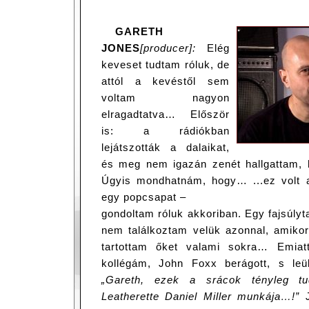
GARETH
JONES
[producer]:
Elég
keveset tudtam róluk, de
attól a kevéstől sem
voltam nagyon
elragadtatva… Először
is: a rádiókban
lejátszották a dalaikat,
és meg nem igazán zenét hallgattam, 
Úgyis mondhatnám, hogy… ...ez volt 
egy popcsapat –
gondoltam róluk akkoriban. Egy fajsúly
nem találkoztam velük azonnal, amikor
tartottam őket valami sokra… Emiat
kollégám, John Foxx berágott, s leül
„Gareth, ezek a srácok tényleg t
Leatherette Daniel Miller munkája…!”