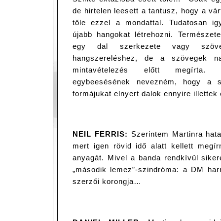
de hirtelen leesett a tantusz, hogy a vá
tőle ezzel a mondattal. Tudatosan i
újabb hangokat létrehozni. Természete
egy dal szerkezete vagy szöv
hangszereléshez, de a szövegek n
mintavételezés előtt megírta. 
egybeesésének nevezném, hogy a s
formájukat elnyert dalok ennyire illette
NEIL FERRIS:
Szerintem Martinra hat
mert igen rövid idő alatt kellett meg
anyagát. Mivel a banda rendkívül sikere
„második lemez”-szindróma: a DM har
szerzői korongja…