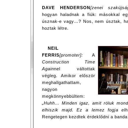
DAVE HENDERSON
[zenei szakújság
hogyan haladnak a fiúk: másokkal egy
úsznak-e vagy…? Nos, nem úsztak, han
hoztak létre.
NEIL
FERRIS
[promoter]:
A
Construction Time
Again
nel váltottak
végleg. Amikor először
meghallgathattam,
nagyon
megkönnyebbültem:
„Huhh… Minden igaz, amit róluk mond
elhiszik majd. Ez a lemez fogja elh
Rengetegen kezdtek érdeklődni a banda 