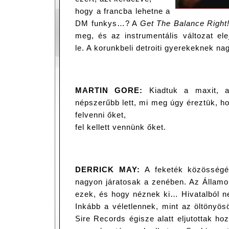
hogy a francba lehetne a
DM funkys…? A
Get The Balance Right
meg, és az instrumentális változat elej
le. A korunkbeli detroiti gyerekeknek n
MARTIN GORE:
Kiadtuk a maxit, 
népszerűbb lett, mi meg úgy éreztük, h
felvenni őket,
fel kellett vennünk őket.
DERRICK MAY:
A feketék közösségé
nagyon járatosak a zenében. Az Államok
ezek, és hogy néznek ki… Hivatalból ne
Inkább a véletlennek, mint az öltönyö
Sire Records égisze alatt eljutottak h