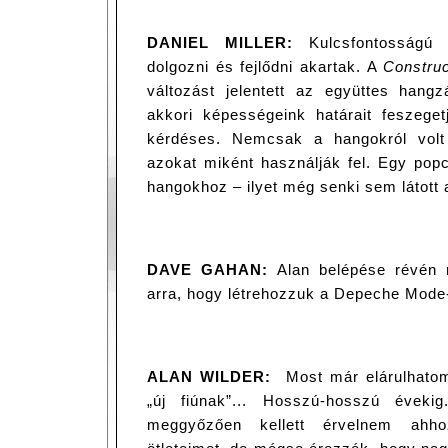
DANIEL MILLER:
Kulcsfontosságú i
dolgozni és fejlődni akartak. A
Construc
változást jelentett az együttes hang
akkori képességeink határait feszege
kérdéses. Nemcsak a hangokról volt
azokat miként használják fel. Egy popc
hangokhoz – ilyet még senki sem látott
DAVE GAHAN:
Alan belépése révén n
arra, hogy létrehozzuk a Depeche Mode
ALAN WILDER:
Most már elárulhato
„új fiúnak”... Hosszú-hosszú évekig
meggyőzően kellett érvelnem ahho