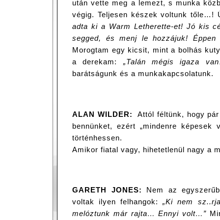
után vette meg a lemezt, s munka közbe
végig. Teljesen készek voltunk tőle…!
adta ki a Warm Letherette-et! Jó kis c
segged, és menj le hozzájuk! Éppen 
Morogtam egy kicsit, mint a bolhás kut
a derekam:
„Talán mégis igaza v
barátságunk és a munkakapcsolatunk.
ALAN WILDER:
Attól féltünk, hogy pár 
bennünket, ezért „mindenre képesek 
történhessen.
Amikor fiatal vagy, hihetetlenül nagy a
GARETH JONES:
Nem az egyszerűbb
voltak ilyen felhangok:
„Ki nem sz..rj
melóztunk már rajta… Ennyi volt…”
Mi