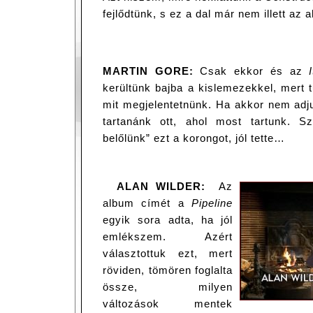
fejlődtünk, s ez a dal már nem illett a
MARTIN GORE:
Csak ekkor és az
kerültünk bajba a kislemezekkel, mert 
mit megjelentetnünk. Ha akkor nem adju
tartanánk ott, ahol most tartunk. Sz
belőlünk” ezt a korongot, jól tette…
ALAN WILDER:
Az
album címét a
Pipeline
egyik sora adta, ha jól
emlékszem. Azért
választottuk ezt, mert
röviden, tömören foglalta
össze, milyen
változások mentek