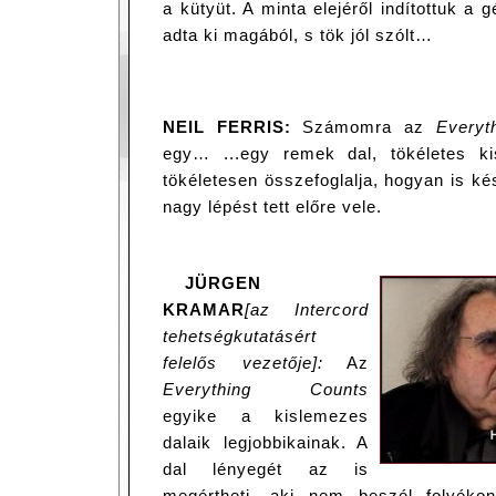
a kütyüt. A minta elejéről indítottuk a
adta ki magából, s tök jól szólt…
NEIL FERRIS:
Számomra az
Everyt
egy… ...egy remek dal, tökéletes k
tökéletesen összefoglalja, hogyan is k
nagy lépést tett előre vele.
JÜRGEN
KRAMAR
[az Intercord
tehetségkutatásért
felelős vezetője]:
Az
Everything Counts
egyike a kislemezes
dalaik legjobbikainak. A
dal lényegét az is
megértheti, aki nem beszél folyéko