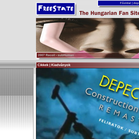
Főoldal
|
dep
Cikkek | Kiadványok