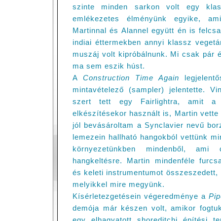
szinte minden sarkon volt egy klas
emlékezetes élményünk egyike, ami
Martinnal és Alannel együtt én is felc
indiai éttermekben annyi klassz vegetár
muszáj volt kipróbálnunk. Mi csak pár 
ma sem eszik húst.
A
Construction Time Again
legjelentő
mintavételező (sampler) jelentette. 
szert tett egy Fairlightra, amit 
elkészítésekor használt is, Martin vett
jól bevásároltam a Synclavier nevű 
lemezein hallható hangokból vettünk mi
környezetünkben mindenből, ami
hangkeltésre. Martin mindenféle furc
és keleti instrumentumot összeszedett, 
melyikkel mire megyünk.
Kísérletezgetésein végeredménye a
Pip
demója már készen volt, amikor fogtu
egy elhagyatott shoreditchi építési 