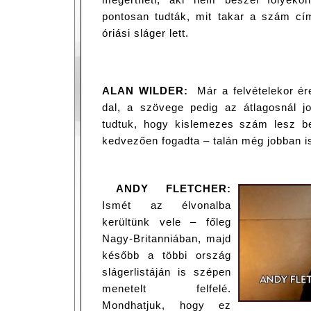
pontosan tudták, mit takar a szám c
óriási sláger lett.
ALAN WILDER:
Már a felvételekor ére
dal, a szövege pedig az átlagosnál jo
tudtuk, hogy kislemezes szám lesz b
kedvezően fogadta – talán még jobban is
ANDY FLETCHER:
Ismét az élvonalba
kerültünk vele – főleg
Nagy-Britanniában, majd
később a többi ország
slágerlistáján is szépen
menetelt felfelé.
Mondhatjuk, hogy ez