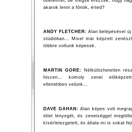
ötleteimet, de mégse érezzék, hogy n
akarok lenni a főnök, érted?
ANDY FLETCHER:
Alan belépésével új 
stúdióban… Mivel már képzett zenészké
többre voltunk képesek.
MARTIN GORE:
Nélkülözhetetlen rés
hiszen… komoly zenei előképzetts
ellentétben velünk…
DAVE GAHAN:
Alan képes volt megrag
ötlet lényegét, és zeneiséggel megtölt
kísérletezgetett, és általa mi is sokat fe