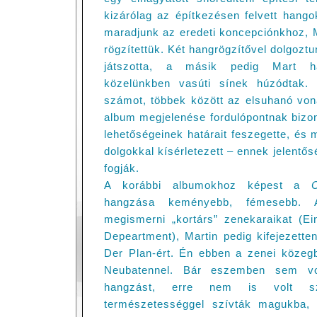
kizárólag az építkezésen felvett hango
maradjunk az eredeti koncepciónkhoz, M
rögzítettük. Két hangrögzítővel dolgoztu
játszotta, a másik pedig Mart ha
közelünkben vasúti sínek húzódtak. 
számot, többek között az elsuhanó vona
album megjelenése fordulópontnak bizon
lehetőségeinek határait feszegette, és 
dolgokkal kísérletezett – ennek jelentő
fogják.
A korábbi albumokhoz képest a
hangzása keményebb, fémesebb. 
megismerni „kortárs” zenekaraikat (E
Depeartment), Martin pedig kifejezette
Der Plan-ért. Én ebben a zenei közeg
Neubatennel. Bár eszemben sem vol
hangzást, erre nem is volt sz
természetességgel szívták magukba,