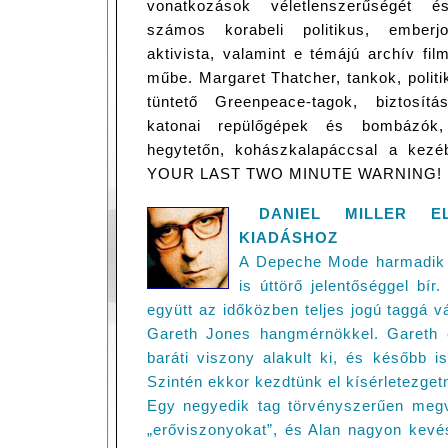
vonatkozások véletlenszerűségét é
számos korabeli politikus, emberj
aktivista, valamint e témájú archív fil
műbe. Margaret Thatcher, tankok, politi
tüntető Greenpeace-tagok, biztosítá
katonai repülőgépek és bombázók,
hegytetőn, kohászkalapáccsal a 
YOUR LAST TWO MINUTE WARNING! Mé
DANIEL MILLER E
KIADÁSHOZ
A Depeche Mode harmadik 
is úttörő jelentőséggel bír
együtt az időközben teljes jogú taggá vá
Gareth Jones hangmérnökkel. Gareth 
baráti viszony alakult ki, és később i
Szintén ekkor kezdtünk el kísérletezgetn
Egy negyedik tag törvényszerűen megvá
„erőviszonyokat”, és Alan nagyon kevés