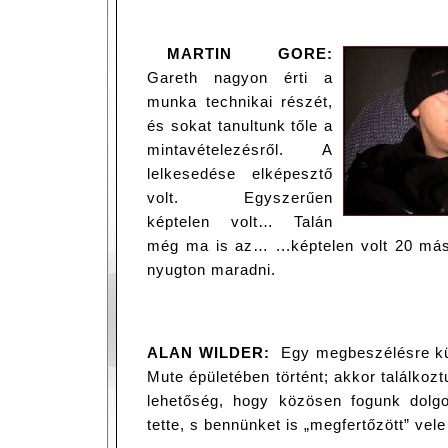
MARTIN GORE:
Gareth nagyon érti a
munka technikai részét,
és sokat tanultunk tőle a
mintavételezésről. A
lelkesedése elképesztő
volt. Egyszerűen
képtelen volt… Talán
még ma is az… ...képtelen volt 20 má
nyugton maradni.
ALAN WILDER:
Egy megbeszélésre kü
Mute épületében történt; akkor találkoz
lehetőség, hogy közösen fogunk dolgozn
tette, s bennünket is „megfertőzött” vel