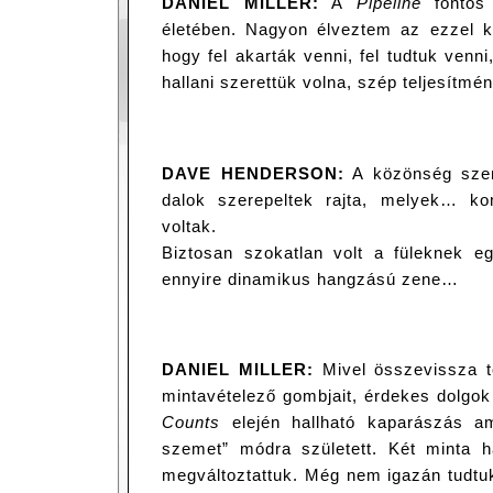
DANIEL MILLER:
A
Pipeline
fontos 
életében. Nagyon élveztem az ezzel k
hogy fel akarták venni, fel tudtuk venni
hallani szerettük volna, szép teljesítmé
DAVE HENDERSON:
A közönség szer
dalok szerepeltek rajta, melyek… ko
voltak.
Biztosan szokatlan volt a füleknek e
ennyire dinamikus hangzású zene…
DANIEL MILLER:
Mivel összevissza t
mintavételező gombjait, érdekes dolgo
Counts
elején hallható kaparászás am
szemet” módra született. Két minta h
megváltoztattuk. Még nem igazán tudtuk