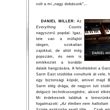
volt a mi „nagy dobásunk”...
DANIEL MILLER:
Az
Everything Counts
nagyszerű popdal. Igaz,
tele van a műfajtól
idegen, szokatlan
zajokkal, de attól még
popszám, és nem is
emlékeztet a korábbi
dalaik hangzására. A felvételeket a Gar
Sarm East stúdióba vonultunk át vele, h
egy biztonsági kópiát, amivel majd B
Sarm elég drága, de nagyon tuti stúd
dolgozó technikussegédre, akivel elk
Mi érdekesnek találtuk a lemezün
fogalmazott:
„Az életben nem hallottam
Szinte extázisba esett tőle… Csak egy 