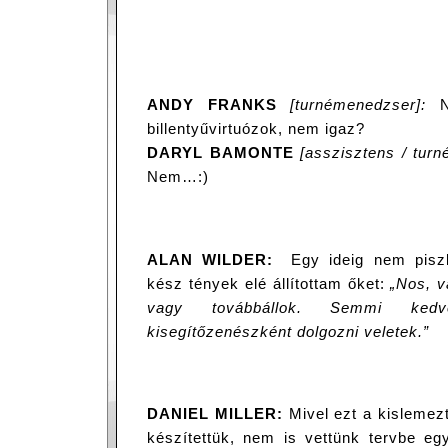
ANDY FRANKS
[turnémenedzser]:
Ne
billentyűvirtuózok, nem igaz?
DARYL BAMONTE
[asszisztens / tur
Nem…:)
ALAN WILDER:
Egy ideig nem piszk
kész tények elé állítottam őket:
„Nos, v
vagy továbbállok. Semmi ked
kisegítőzenészként dolgozni veletek.”
DANIEL MILLER:
Mivel ezt a kislemez
készítettük, nem is vettünk tervbe e