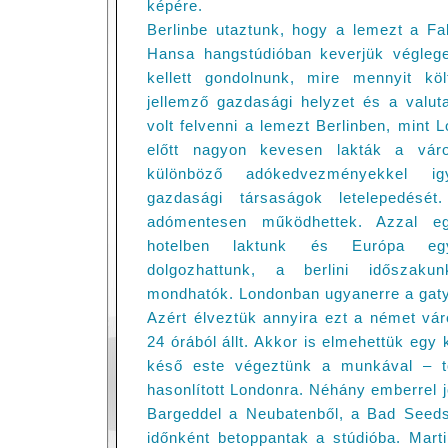
képére.
Berlinbe utaztunk, hogy a lemezt a F
Hansa hangstúdióban keverjük végleg
kellett gondolnunk, mire mennyit köl
jellemző gazdasági helyzet és a valut
volt felvenni a lemezt Berlinben, mint 
előtt nagyon kevesen lakták a vár
különböző adókedvezményekkel ig
gazdasági társaságok letelepedését
adómentesen működhettek. Azzal eg
hotelben laktunk és Európa eg
dolgozhattunk, a berlini időszakun
mondhatók. Londonban ugyanerre a gaty
Azért élveztük annyira ezt a német váro
24 órából állt. Akkor is elmehettük eg
késő este végeztünk a munkával – 
hasonlított Londonra. Néhány emberrel j
Bargeddel a Neubatenből, a Bad Seeds
időnként betoppantak a stúdióba. Mart