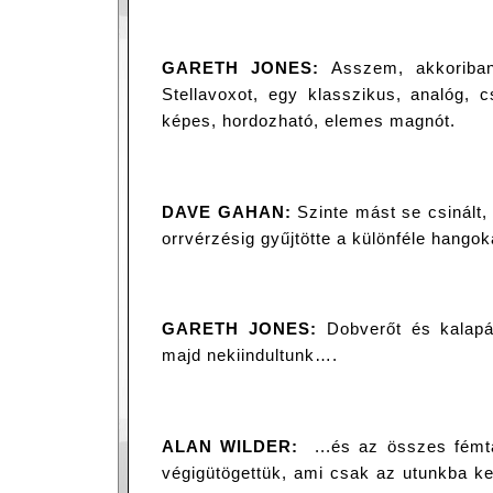
GARETH JONES:
Asszem, akkoriba
Stellavoxot, egy klasszikus, analóg, 
képes, hordozható, elemes magnót.
DAVE GAHAN:
Szinte mást se csinált,
orrvérzésig gyűjtötte a különféle hangok
GARETH JONES:
Dobverőt és kalapá
majd nekiindultunk….
ALAN WILDER:
...és az összes fémtá
végigütögettük, ami csak az utunkba ker