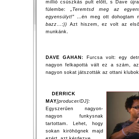
millió csúszkás pult előtt, s Dave újr
fülembe:
„Teremtsd meg az egyensú
egyensúlyt!”
...én meg ott dohogtam
bazz…:))
Azt hiszem, ez volt az els
munkánk.
DAVE GAHAN:
Furcsa volt: egy detr
nagyon felkapottá vált ez a szám, a
nagyon sokat játszották az ottani klubo
DERRICK
MAY
[producer/DJ]:
Egyszerűen nagyon-
nagyon funkysnak
tartottam. Lehet, hogy
sokan kiröhögnek majd
ezért, azt kérdezve,