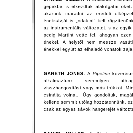
gépekbe, s elkezdtük alakítgatni őket
akarunk maradni az eredeti elképzel
éneksávját is „odakint” kell rögzítenün
az instrumentális változatot, s az egyik
pedig Martint vette fel, ahogyan ezen 
énekel. A helytől nem messze vasúti
énekkel együtt az elhaladó vonatok zaja 
GARETH JONES:
A
Pipeline
keverések
alkalmaztunk semmilyen utólago
visszhangosítást vagy más trükköt. Mint
csinálta volna… Úgy gondoltuk, magáb
kellene semmit utólag hozzátennünk, ez
csak az egyes sávok hangerejét változt