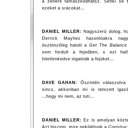
a zenére támaszkodhatsz. Senki se tu
ezeket a srácokat…
DANIEL MILLER:
Nagyszerű dolog, hog
Derrick Mayhez hasonlóakra nag
ösztönzőleg hatott a
Get The Balance
sem fordult a fejedben, s ezt hal
hitetlenkedve ingatnák a fejüket…
DAVE GAHAN:
Őszintén válaszolva
sincs, akkoriban mi is tetszett ig
...hogy mi nem, az tuti…
DANIEL MILLER:
Ez is amolyan közte
Azt hiszem, mire nekiláttunk a
Construc