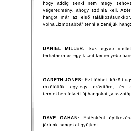
hogy addig senki nem megy sehov
végeredmény, ahogy szólnia kell. Azér
hangot már az első találkozásunkkor
volna „izmosabbá” tenni a zenéjük hang
DANIEL MILLER:
Sok egyéb mellett
térhatásra és egy kicsit keményebb ha
GARETH JONES:
Ezt többek között úgy
rákötöttük egy-egy erősítőre, és 
termekben felvett új hangokat „visszatá
DAVE GAHAN:
Esténként építkezés
jártunk hangokat gyűjteni…