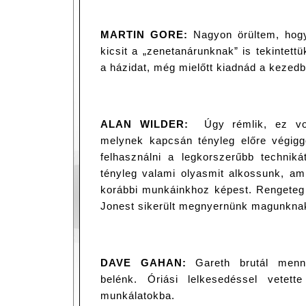
MARTIN GORE:
Nagyon örültem, hogy 
kicsit a „zenetanárunknak” is tekintettük
a házidat, még mielőtt kiadnád a kezed
ALAN WILDER:
Úgy rémlik, ez vol
melynek kapcsán tényleg előre végigg
felhasználni a legkorszerűbb technik
tényleg valami olyasmit alkossunk, ami 
korábbi munkáinkhoz képest. Rengeteg
Jonest sikerült megnyernünk magunkn
DAVE GAHAN:
Gareth brutál mennyi
belénk. Óriási lelkesedéssel vetett
munkálatokba.