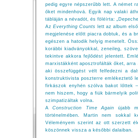
pedig egyre népszerűbb lett. A német ra
őket mindenhová. Egyik nap valaki áthú
tábláján a névadót, és föléírta: „Depec
Az
Everything Counts
lett az album els
megjelenése előtt piacra dobtuk, és a b
egészen a hatodik helyig menetelt. Öss
korábbi kiadványokkal, zeneileg, szöve
tekintve akkora fejlődést jelentett. Em
marxistákként aposztrofálták őket, arra
aki összefüggést vélt felfedezni a d
konstruktivista poszterre emlékeztető l
firkászok enyhén szólva bakot lőttek 
nem hiszem, hogy a fiúk bármelyik polit
szimpatizáltak volna.
A
Construction Time Again
újabb mé
történelmében. Martin nem sokkal ké
Véleményem szerint az ott szerzett él
köszönnek vissza a későbbi dalaiban.