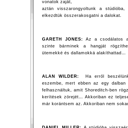
vonatok zaját,
aztán visszarongyoltunk a stúdióba, 
elkezdtük összerakosgatni a dalokat.
GARETH JONES:
Az a csodálatos a
szinte bárminek a hangját rögzíth
ütemekké és dallamokká alakíthattad…
ALAN WILDER:
Ha erről beszélü
eszembe, mert ebben az egy dalban 
felhasználtuk, amit Shoreditch-ben rögz
kerítések zörejét… Akkoriban ez teljes
már korántsem az. Akkoriban nem sokan 
DANIEL MILLER:
A stúdióba visszaé