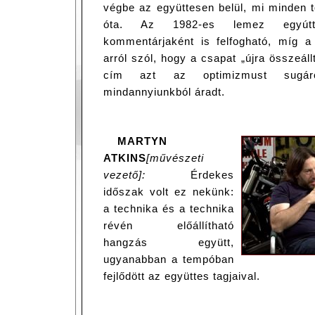
végbe az együttesen belül, mi minden 
óta. Az 1982-es lemez egyútta
kommentárjaként is felfogható, míg 
arról szól, hogy a csapat „újra összeállt
cím azt az optimizmust sugáro
mindannyiunkból áradt.
MARTYN
ATKINS
[művészeti
vezető]:
Érdekes
időszak volt ez nekünk:
a technika és a technika
révén előállítható
hangzás együtt,
ugyanabban a tempóban
fejlődött az együttes tagjaival.