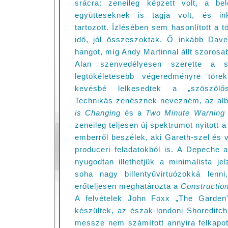
srácra: zeneileg képzett volt, a b
együtteseknek is tagja volt, és i
tartozott. Ízlésében sem hasonlított a t
idő, jól összeszoktak. Ő inkább Dave
hangot, míg Andy Martinnal állt szorosa
Alan szenvedélyesen szerette a s
legtökéletesebb végeredményre törek
kevésbé lelkesedtek a „szöszölős
Technikás zenésznek nevezném, az alb
is Changing
és a
Two Minute Warning
zeneileg teljesen új spektrumot nyitott a
emberről beszélek, aki Gareth-szel és v
produceri feladatokból is. A Depeche a
nyugodtan illethetjük a minimalista je
soha nagy billentyűvirtuózokká lenn
erőteljesen meghatározta a
Constructio
A felvételek John Foxx „The Garden”
készültek, az észak-londoni Shoreditch
messze nem számított annyira felkapo