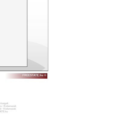
FREESTATE.hu ©
zövegek
e - Kislemezek
l - Kislemezek
ATE.hu