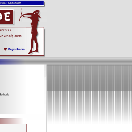
rum
|
Kapcsolat
usztus 7.
 37 vendég olvas
s
|
Regisztráció
Methods