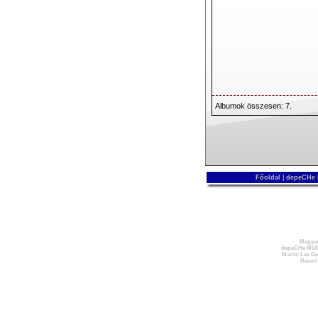
Albumok összesen: 7.
Főoldal
|
depeCHe
Magyar
depeCHe MOD
Martin Lee Go
Recoil