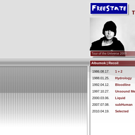
Albumok | Recoil
1986.08.17.
1 + 2
1988.01.25.
Hydrology
1992.04.12.
Bloodline
1997.10.27.
Unsound Me
2000.03.06.
Liquid
2007.07.08.
subHuman
2010.04.19.
Selected