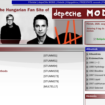
Főoldal
|
depeCHe MODE
|
Videók
|
Képgaléria
|
FREESTATE cuccok
|
Fó
Péntek, 2026. aug
Jelenleg 0 tag és
minket.
Belépé
Albumok
Albumlista
[STUMM31]
Kislemezlista
[STUMM51]
1986 1 + 2
[STUMM94]
1988 Hydrology
thods
[STUMM159]
1992 Bloodline
1997 Unsound 
[STUMM173]
2000 Liquid
[STUMM279]
2007 subHuman
[MULTEL17]
2010 Selected
Hirdetés