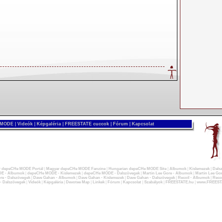
 MODE
|
Videók
|
Képgaléria
|
FREESTATE cuccok
|
Fórum
|
Kapcsolat
 depeCHe MODE Portál
|
Magyar depeCHe MODE Fanzine
|
Hungarian depeCHe MODE Site
|
Albumok
|
Kislemezek
|
Dals
E - Albumok
|
depeCHe MODE - Kislemezek
|
depeCHe MODE - Dalszövegek
|
Martin Lee Gore - Albumok
|
Martin Lee Gor
re - Dalszövegek
|
Dave Gahan - Albumok
|
Dave Gahan - Kislemezek
|
Dave Gahan - Dalszövegek
|
Recoil - Albumok
|
Recoi
 - Dalszövegek
|
Videók
|
Képgaléria
|
Devotee Map
|
Linkek
|
Fórum
|
Kapcsolat
|
Szabályok
|
FREESTATE.hu
|
www.FREEST