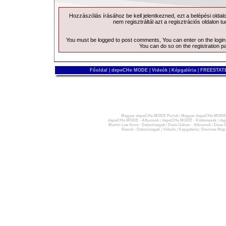
Hozzászólás írásához be kell jelentkezned, ezt a
belépési
oldal
nem regisztráltál azt a
regisztrációs
oldalon tu
You must be logged to post comments, You can enter on the
logi
You can do so on the
registration p
Főoldal
|
depeCHe MODE
|
Videók
|
Képgaléria
|
FREESTATE
Magyar depeCHe MODE Portál
|
Magyar depeCHe MODE 
depeCHe MODE - Albumok
|
depeCHe MODE - Kislemezek
|
dep
Martin Lee Gore - Dalszövegek
|
Dave Gahan - Albumok
|
Dave G
Recoil - Dalszövegek
|
Videók
|
Képgaléria
|
Devotee Map