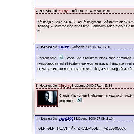
7. Hozzászóló:
mönye
| Időpont: 2010.07.08. 10:51
Két napja a Selected Box 3. cd-jét hallgatom. Számomra az év le
Tényleg. A Selected még nincs fent. Gondolom sok a meló és a fr
jut.
6. Hozzászóló:
Claude
| Időpont: 2009.07.14. 12:11
Szerencsére.
Szvsz, de szerintem nincs rajta semmiféle 
nyugodtabban tud elkészíteni egy-egy lemezt, ami magasan veri
ot. Bár, az Exciter nem is olyan rossz, főleg a Sotu hallgatása után.
5. Hozzászóló:
Chrome
| Időpont: 2009.07.14. 11:58
Claude! Alan-t nem kifejezetten anyagi okok vezérli
projektben.
4. Hozzászóló:
dave1980
| Időpont: 2009.07.09. 21:34
IGEN IGEN!!!! ALAN HIÁNYZIK A DMBÖL!!!!!! AZ 10000000%