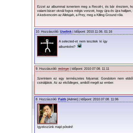
Ezzel az albummal ismertem meg a Recoil-t, és bár éreztem, 
valami bizarr oknál fogva mégis vonzott, hogy újra és újra halljam
A kedvenceim az Allelujah, a Prey, meg a Killing Ground róla.
10. Hozzászóló:
Uselink
| Időpont: 2010.11.06. 01:16
A selected-et nem teszitek ki így
albumként?
9. Hozzászóló:
mönye
| Időpont: 2010.07.08. 11:11
Szerintem ez egy természetes folyamat. Gondolom nem ebből 
csináljátok. Az az elsődleges, amiből megél az ember.
8. Hozzászóló:
Faith
[Admin] | Időpont: 2010.07.08. 11:06
Igyekszünk majd pótolni!