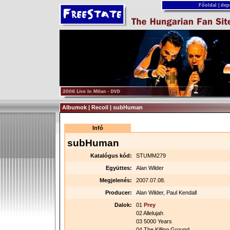
Főoldal
|
dep
Albumok | Recoil | subHuman
Infó
subHuman
Katalógus kód:
STUMM279
Együttes:
Alan Wilder
Megjelenés:
2007.07.08.
Producer:
Alan Wilder, Paul Kendall
Dalok:
01
Prey
02 Allelujah
03 5000 Years
04 The Killing Ground