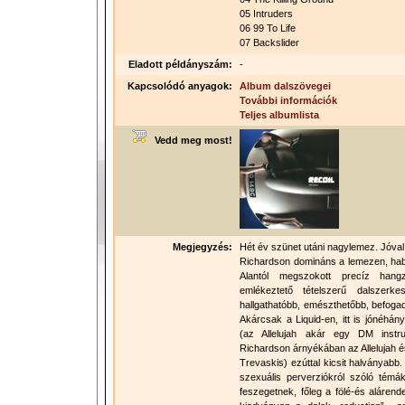
05 Intruders
06 99 To Life
07 Backslider
Eladott példányszám:
-
Kapcsolódó anyagok:
Album dalszövegei
További információk
Teljes albumlista
Vedd meg most!
Megjegyzés:
Hét év szünet utáni nagylemez. Jóval 
Richardson domináns a lemezen, habá
Alantól megszokott precíz hangz
emlékeztető tételszerű dalszerke
hallgathatóbb, emészthetőbb, befogad
Akárcsak a Liquid-en, itt is jónéhán
(az Allelujah akár egy DM instru
Richardson árnyékában az Allelujah és
Trevaskis) ezúttal kicsit halványabb
szexuális perverziókról szóló témák
feszegetnek, főleg a fölé-és alárend