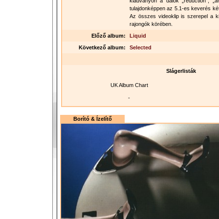
kiadványon a dalok „reduction”, „am
tulajdonképpen az 5.1-es keverés ké
Az összes videoklip is szerepel a k
rajongók körében.
Előző album:
Liquid
Következő album:
Selected
Slágerlisták
UK Album Chart
-
Borító & Ízelítő