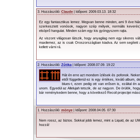
3. Hozzászóló:
Claude
| Időpont: 2009.03.13. 18:32
Ez egy fantasztikus lemez. Megvan benne minden, ami 9 éve hiá
szerkesztett vonósok, nagyon szép mélyek, normális keverés).
elsöprő hangulat. Minden szám egy kis gyöngyszem rajta.
Az viszont világosan látszik, hogy anyagilag nem egy sikeres vá
maxilemez, az is csak Oroszországban kiadva. Az sem segített a
kellett várni rá.
2. Hozzászóló:
Zútika
| Időpont: 2008.07.09. 19:22
Hát én erre azt mondom ízlések és pofonok. Nekem 
ettől függetlenül ez is egy értékes, kiváló album,
blues-t, ezen pedig ott van erősen is, ezáltal én
unom. Egyedül az Allelujah tetszik, de az nagyon. De örülök, hogy
bár reménykedem benne, hogy a következő Recoil projectjei máso
1. Hozzászóló:
mönye
| Időpont: 2008.04.05. 07:30
Nem rossz, az biztos. Sokkal jobb lemez, mint a Liquid, de az UM-
hozzá!