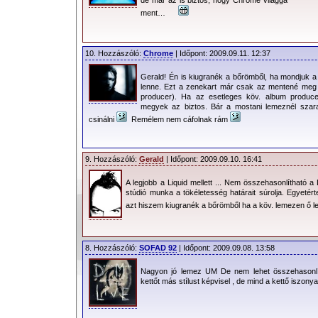
de már az is biztos, hogy Chrome világgá
ment…
10. Hozzászóló:
Chrome
| Időpont: 2009.09.11. 12:37
Gerald! Én is kiugranék a bőrömből, ha mondjuk 
lenne. Ezt a zenekart már csak az mentené meg
producer). Ha az esetleges köv. album producere
megyek az biztos. Bár a mostani lemeznél szar
csinálni
Remélem nem cáfolnak rám
9. Hozzászóló:
Gerald
| Időpont: 2009.09.10. 16:41
A legjobb a Liquid mellett ... Nem összehasonlítható 
stúdió munka a tökéletesség határait súrolja. Egyetér
azt hiszem kiugranék a bőrömből ha a köv. lemezen ő 
8. Hozzászóló:
SOFAD 92
| Időpont: 2009.09.08. 13:58
Nagyon jó lemez UM De nem lehet összehasonlí
kettőt más stílust képvisel , de mind a kettő iszonyat jó