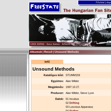
Főoldal
|
dep
Albumok | Recoil | Unsound Methods
Infó
Unsound Methods
Katalógus kód:
STUMM159
Együttes:
Alan Wilder
Megjelenés:
1997.10.27.
Producer:
Alan Wilder, Steve Lyon
Dalok:
01 Incubus
02
Drifting
03 Luscious Apparatus
04
Stalker