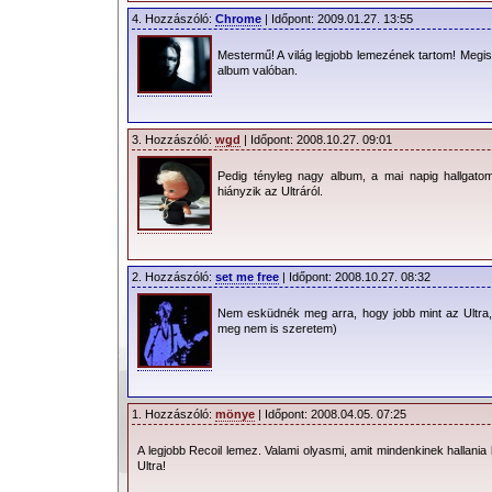
4. Hozzászóló:
Chrome
| Időpont: 2009.01.27. 13:55
Mestermű! A világ legjobb lemezének tartom! Megis
album valóban.
3. Hozzászóló:
wgd
| Időpont: 2008.10.27. 09:01
Pedig tényleg nagy album, a mai napig hallgat
hiányzik az Ultráról.
2. Hozzászóló:
set me free
| Időpont: 2008.10.27. 08:32
Nem esküdnék meg arra, hogy jobb mint az Ultra, (
meg nem is szeretem)
1. Hozzászóló:
mönye
| Időpont: 2008.04.05. 07:25
A legjobb Recoil lemez. Valami olyasmi, amit mindenkinek hallania
Ultra!