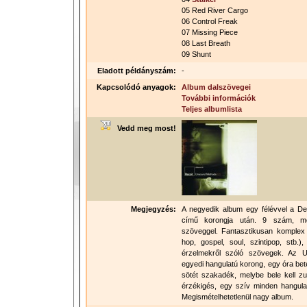
05 Red River Cargo
06 Control Freak
07 Missing Piece
08 Last Breath
09 Shunt
Eladott példányszám:
-
Kapcsolódó anyagok:
Album dalszövegei
További információk
Teljes albumlista
Vedd meg most!
Megjegyzés:
A negyedik album egy félévvel a Dep
című korongja után. 9 szám, me
szöveggel. Fantasztikusan komplex é
hop, gospel, soul, szintipop, stb.
érzelmekről szóló szövegek. Az
egyedi hangulatú korong, egy óra be
sötét szakadék, melybe bele kell zuh
érzékigés, egy szív minden hangula
Megismételhetetlenül nagy album.