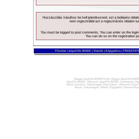
Hozzászólás írásához be kell jelentkezned, ezt a
belépési
oldal
nem regisztráltál azt a
regisztrációs
oldalon tu
You must be logged to post comments, You can enter on the
logi
You can do so on the
registration p
Főoldal
|
depeCHe MODE
|
Videók
|
Képgaléria
|
FREESTATE
Magyar depeCHe MODE Portál
|
Magyar depeCHe MODE 
depeCHe MODE - Albumok
|
depeCHe MODE - Kislemezek
|
dep
Martin Lee Gore - Dalszövegek
|
Dave Gahan - Albumok
|
Dave G
Recoil - Dalszövegek
|
Videók
|
Képgaléria
|
Devotee Map