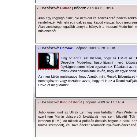
7. Hozzászóló:
Claude
| Időpont: 2009.03.19. 18:14
Alan egy ragyogó elme, aki nem dal és zeneszerző hanem sokkal 
rendelkezik. Adj neki egy dalt és úgy kapod vissza, hogy meg se
Alan zeneisége legalább annyira hiányzik a mostani Mode-ból, 
húslevesből.
6. Hozzászóló:
Chrome
| Időpont: 2009.02.28. 18:18
King of Körút! Azt hiszem, hogy az UM-et az U
Depeche Mode-hoz hasonlítgatni merő időpoc
égvilágon semmi köze egymáshoz. Ráadásul azt se
minek összehasonlítani, lévén, hogy az egyik dals
Az meg külön mulatságos, hogy Alantől, mint Recoil, fülbemászó
nem egészen vagy tisztában azzal, hogy mi is az a Recoil valójá
Dave-et meg Martint.
5. Hozzászóló:
King of Körút
| Időpont: 2009.02.17. 14:34
Jobb lenne, mint az Ultra? Ezt meg sem hallottam. Alan Wilder egy
szerintem Martin dalszerzői kvalitásait meg sem közelíti. T
lemezen (U.M.), de túl sok a pofázás éneklés helyett, a dalok s
fontos szempont), és Dave énekét semmiféle nyivákoló énekesnő 