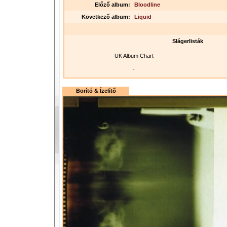
Előző album:
Bloodline
Következő album:
Liquid
Slágerlisták
UK Album Chart
-
Borító & Ízelítő