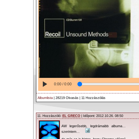
0:00 / 0:00
Albumlista
| 28219 Olvasás | 11 Hozzászólás
11. Hozzászóló:
EL GRECO
| Időpont: 2012.10.26. 08:50
AW legerősebb, legdrámaibb albuma…
szerintem…