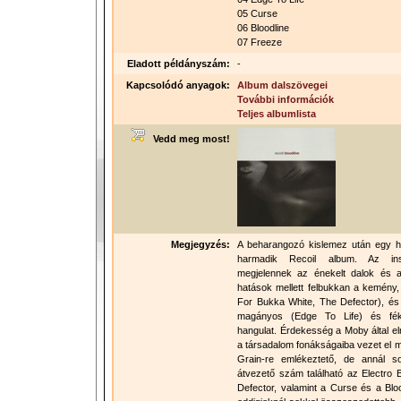
05 Curse
06 Bloodline
07 Freeze
Eladott példányszám:
-
Kapcsolódó anyagok:
Album dalszövegei
További információk
Teljes albumlista
Vedd meg most!
Megjegyzés:
A beharangozó kislemez után egy h
harmadik Recoil album. Az inst
megjelennek az énekelt dalok és a 
hatások mellett felbukkan a kemény
For Bukka White, The Defector), és
magányos (Edge To Life) és fékve
hangulat. Érdekesség a Moby által elr
a társadalom fonákságaiba vezet el 
Grain-re emlékeztető, de annál s
átvezető szám található az Electro
Defector, valamint a Curse és a Bloo