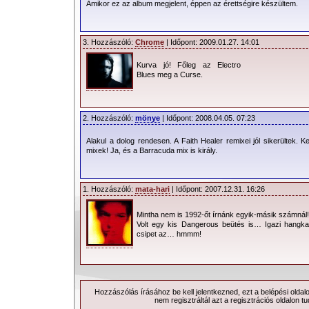
Amikor ez az album megjelent, éppen az érettségire készültem.
3. Hozzászóló:
Chrome
| Időpont: 2009.01.27. 14:01
Kurva jó! Főleg az Electro
Blues meg a Curse.
2. Hozzászóló:
mönye
| Időpont: 2008.04.05. 07:23
Alakul a dolog rendesen. A Faith Healer remixei jól sikerültek.
mixek! Ja, és a Barracuda mix is király.
1. Hozzászóló:
mata-hari
| Időpont: 2007.12.31. 16:26
Mintha nem is 1992-őt írnánk egyik-másik számnál!
Volt egy kis Dangerous beütés is… Igazi hangka
csipet az… hmmm!
Hozzászólás írásához be kell jelentkezned, ezt a
belépési
oldal
nem regisztráltál azt a
regisztrációs
oldalon tu