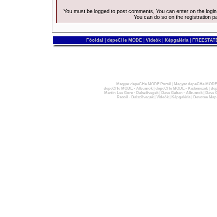
You must be logged to post comments, You can enter on the
logi
You can do so on the
registration p
Főoldal
|
depeCHe MODE
|
Videók
|
Képgaléria
|
FREESTATE
Magyar depeCHe MODE Portál
|
Magyar depeCHe MODE 
depeCHe MODE - Albumok
|
depeCHe MODE - Kislemezek
|
dep
Martin Lee Gore - Dalszövegek
|
Dave Gahan - Albumok
|
Dave G
Recoil - Dalszövegek
|
Videók
|
Képgaléria
|
Devotee Map