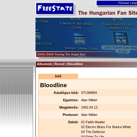
Főoldal
|
dep
Albumok | Recoil | Bloodline
Infó
Bloodline
Katalógus kód:
STUMM94
Együttes:
Alan Wilder
Megjelenés:
1992.04.12.
Producer:
Alan Wilder
Dalok:
01
Faith Healer
02 Electro Blues For Bukka White
03 The Defector
04 Edge To Life