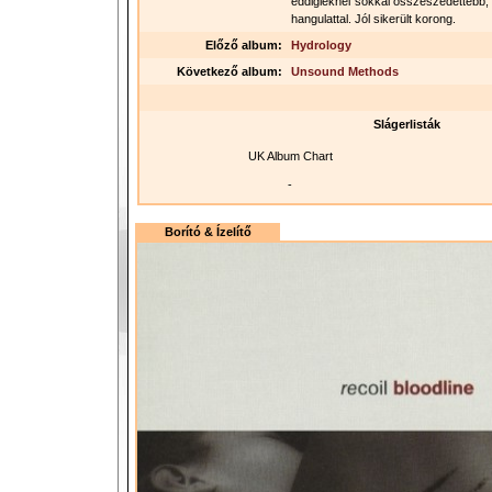
eddigieknél sokkal összeszedettebb,
hangulattal. Jól sikerült korong.
Előző album:
Hydrology
Következő album:
Unsound Methods
Slágerlisták
UK Album Chart
-
Borító & Ízelítő