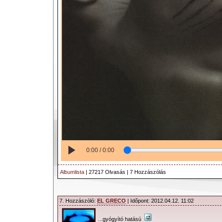
0:00 / 0:00
Albumlista
| 27217 Olvasás | 7 Hozzászólás
7. Hozzászóló:
EL GRECO
| Időpont: 2012.04.12. 11:02
...gyógyító hatású