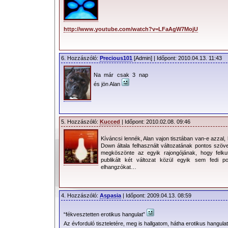
http://www.youtube.com/watch?v=LFaAgW7MojU
6. Hozzászóló:
Precious101
[Admin] | Időpont: 2010.04.13. 11:43
Na már csak 3 nap
és jön Alan
5. Hozzászóló:
Kucced
| Időpont: 2010.02.08. 09:46
Kíváncsi lennék, Alan vajon tisztában van-e azzal
Down általa felhasznált változatának pontos szö
megköszönte az egyik rajongójának, hogy felk
publikált két változat közül egyik sem fedi p
elhangzókat…
4. Hozzászóló:
Aspasia
| Időpont: 2009.04.13. 08:59
“fékvesztetten erotikus hangulat”
Az évforduló tiszteletére, meg is hallgatom, hátha erotikus hangul