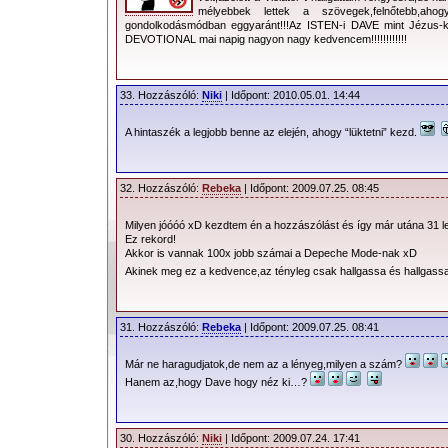
mélyebbek lettek a szövegek,felnőtebb,aho
gondolkodásmódban eggyaránt!!!Az ISTEN-i DAVE mint Jézus-kris
DEVOTIONAL mai napig nagyon nagy kedvencem!!!!!!!!!!!!
33. Hozzászóló:
Niki
| Időpont: 2010.05.01. 14:44
A hintaszék a legjobb benne az elején, ahogy “lüktetni” kezd.
32. Hozzászóló:
Rebeka
| Időpont: 2009.07.25. 08:45
Milyen jóóóó xD kezdtem én a hozzászólást és így már utána 31 l
Ez rekord!
Akkor is vannak 100x jobb számai a Depeche Mode-nak xD
Akinek meg ez a kedvence,az tényleg csak hallgassa és hallgas
31. Hozzászóló:
Rebeka
| Időpont: 2009.07.25. 08:41
Már ne haragudjatok,de nem az a lényeg,milyen a szám?
Hanem az,hogy Dave hogy néz ki…?
30. Hozzászóló:
Niki
| Időpont: 2009.07.24. 17:41