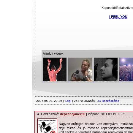
Kapcsolódó dalszöve
I FEEL YOU
Ajánlott videók
2007.05.20. 20:29 |
Szigi
| 26270 Olvasás |
34 Hozzászólás
34. Hozzászóló:
depechejanek80
| Időpont: 2011.09.19. 15:21
Nagyon erőteljes dal tele van energiával ,extázisb
riffje felkap és jó messze repit,felejthetetlen!!
vólt,azelött a Violator-t hallgattam rongyosra,de 