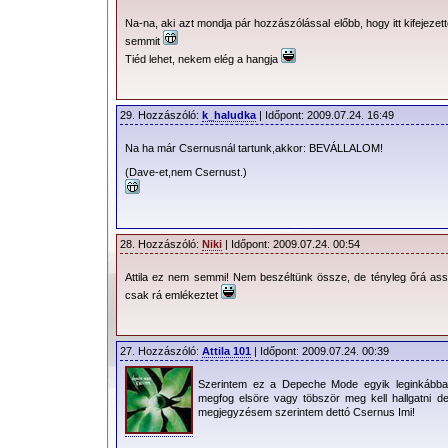
Na-na, aki azt mondja pár hozzászólással előbb, hogy itt kifejezett
semmit
Tiéd lehet, nekem elég a hangja
29. Hozzászóló:
k_haludka
| Időpont: 2009.07.24. 16:49
Na ha már Csernusnál tartunk,akkor: BEVÁLLALOM!
(Dave-et,nem Csernust.)
28. Hozzászóló:
Niki
| Időpont: 2009.07.24. 00:54
Attila ez nem semmi! Nem beszéltünk össze, de tényleg őrá assz
csak rá emlékeztet
27. Hozzászóló:
Attila 101
| Időpont: 2009.07.24. 00:39
Szerintem ez a Depeche Mode egyik leginkább
megfog elsöre vagy töbször meg kell hallgatni d
megjegyzésem szerintem dettó Csernus Imi!