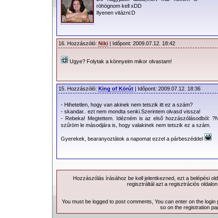
röhögnom kell xDD
Ilyenen vitázni:D
16. Hozzászóló:
Niki
| Időpont: 2009.07.12. 18:42
Ugye? Folytak a könnyeim mikor olvastam!
15. Hozzászóló:
King of Körút
| Időpont: 2009.07.12. 18:36
- Hihetetlen, hogy van akinek nem tetszik itt ez a szám?
- skandar.. ezt nem mondta senki.Szerintem olvasd vissza!
- Rebeka! Megtettem. Idézném is az első hozzászólásodból: ?
szűröm le másodjára is, hogy valakinek nem tetszik ez a szám.
Gyerekek, bearanyoztátok a napomat ezzel a párbeszéddel
Hozzászólás írásához be kell jelentkezned, ezt a
belépési
old
regisztráltál azt a
regisztrációs
oldalon
You must be logged to post comments, You can enter on the
login
so on the
registration p