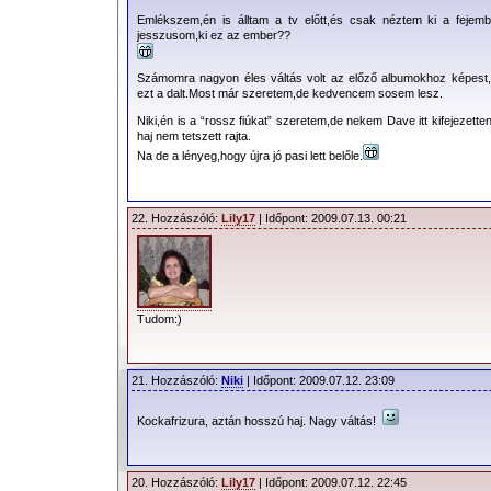
Emlékszem,én is álltam a tv előtt,és csak néztem ki a fejemb
jesszusom,ki ez az ember??
Számomra nagyon éles váltás volt az előző albumokhoz képest
ezt a dalt.Most már szeretem,de kedvencem sosem lesz.
Niki,én is a “rossz fiúkat” szeretem,de nekem Dave itt kifejezette
haj nem tetszett rajta.
Na de a lényeg,hogy újra jó pasi lett belőle.
22. Hozzászóló:
Lily17
| Időpont: 2009.07.13. 00:21
Tudom:)
21. Hozzászóló:
Niki
| Időpont: 2009.07.12. 23:09
Kockafrizura, aztán hosszú haj. Nagy váltás!
20. Hozzászóló:
Lily17
| Időpont: 2009.07.12. 22:45