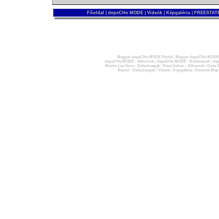
Főoldal
|
depeCHe MODE
|
Videók
|
Képgaléria
|
FREESTATE
Magyar depeCHe MODE Portál
|
Magyar depeCHe MODE 
depeCHe MODE - Albumok
|
depeCHe MODE - Kislemezek
|
dep
Martin Lee Gore - Dalszövegek
|
Dave Gahan - Albumok
|
Dave G
Recoil - Dalszövegek
|
Videók
|
Képgaléria
|
Devotee Map