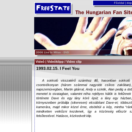
Főoldal
|
dep
Videó | Videóklipp / Video clip
1993.02.15. I Feel You
A sokkoló visszatérő számhoz illő, hasonlóan sokkoló 
csontvékonyan (három számmal nagyobb csíkos zakóban), h
napszemüvegben, Martin gitárral, Andy a szintik, Alan pedig a dob
menetel is sivatagban, valamint néha rejtélyes hálók is feltűnnek
története Dave és egy lány köré épül; a lány egy házban,
környezetben próbálja (sikeresen) elcsábítani Dave-et; többször
kamerára, majd mikor közel érne, elsötétül a kép, mintha “ránkb
mindketten vetkőzni kezdenek, így a közönség először s
felsőtestével. Hatásos, közkedvelt klip.