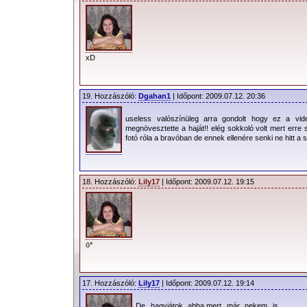
xD
19. Hozzászóló:
Dgahan1
| Időpont: 2009.07.12. 20:36
useless valószínüleg arra gondolt hogy ez a vid
megnövesztette a haját!! elég sokkoló volt mert erre
fotó róla a bravóban de ennek ellenére senki ne hitt
18. Hozzászóló:
Lily17
| Időpont: 2009.07.12. 19:15
ö*
17. Hozzászóló:
Lily17
| Időpont: 2009.07.12. 19:14
De hagyjátok abba,mert már nekem is