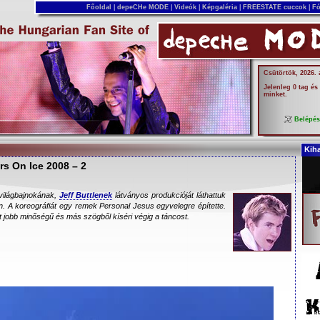
Főoldal
|
depeCHe MODE
|
Videók
|
Képgaléria
|
FREESTATE cuccok
|
Fó
Csütörtök, 2026.
Jelenleg 0 tag és
minket.
Belépé
Kih
rs On Ice 2008 – 2
világbajnokának,
Jeff Buttlenek
látványos produkcióját láthattuk
. A koreográfiát egy remek Personal Jesus egyvelegre építette.
csit jobb minőségű és más szögből kíséri végig a táncost.