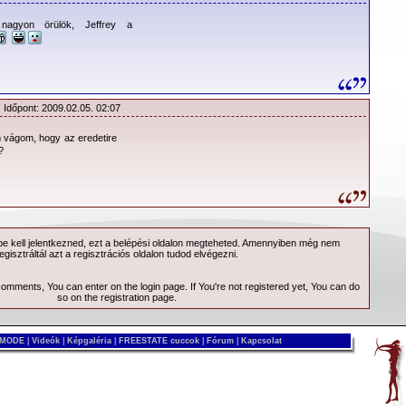
nagyon örülök, Jeffrey a
 Időpont: 2009.02.05. 02:07
 vágom, hogy az eredetire
?
 kell jelentkezned, ezt a
belépési
oldalon megteheted. Amennyiben még nem
egisztráltál azt a
regisztrációs
oldalon tudod elvégezni.
 comments, You can enter on the
login page
. If You're not registered yet, You can do
so on the
registration page
.
 MODE
|
Videók
|
Képgaléria
|
FREESTATE cuccok
|
Fórum
|
Kapcsolat