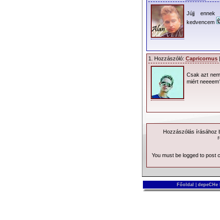
Jújj ennek 
kedvencem
1. Hozzászóló:
Capricornus
|
Csak azt nem
miért neeeem
Hozzászólás írásához be
r
You must be logged to post
Főoldal
|
depeCHe