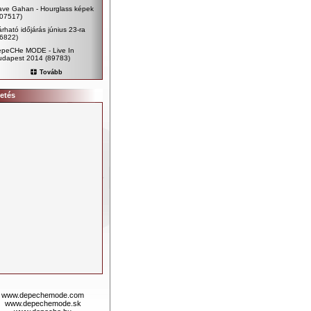
ave Gahan - Hourglass képek
107517)
rható időjárás június 23-ra
96822)
epeCHe MODE - Live In
udapest 2014
(89783)
Tovább
etés
www.depechemode.com
www.depechemode.sk