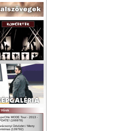
 Hírek
epeCHe MODE Tour - 2013 -
PDATE!
(166978)
rácsonyi Üdvözlet / Merry
ristmas
(139792)