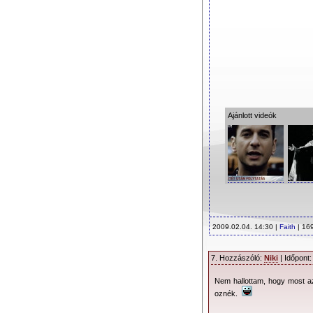
Ajánlott videók
2009.02.04. 14:30 |
Faith
| 16
7. Hozzászóló:
Niki
| Időpont:
Nem hallottam, hogy most az 
oznék.