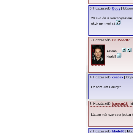
6. Hozzászóló:
Bocy
| Időpon
20 éve én is korcsolyáztam 
okuk nem volt rá
.
5. Hozzászóló:
FruMode87
| 
Aztaaa….
király!!
4. Hozzászóló:
csabex
| Időp
Ez nem Jim Carrey?
3. Hozzászóló:
batman18
| I
Láttam már ezerszer jobbat 
2. Hozzászóló:
Mode93
| Idő