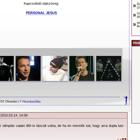
Kapcsolódó dalszöveg:
D
(
PERSONAL JESUS
Vá
(
d
B
Hird
932 Olvasás |
7 Hozzászólás
 2010.03.14. 14:09
olimpián valaki dM-re táncolt volna, de ha én mennék tuti, hogy arra dupla lutz-