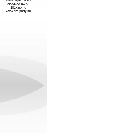
www.depeche.hu
slowblow.uw.hu
101klub.hu
www.dm-party.hu