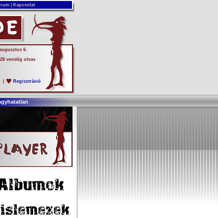
rum
|
Kapcsolat
 augusztus 6.
 28 vendég olvas
s
|
Regisztráció
agyhatatlan