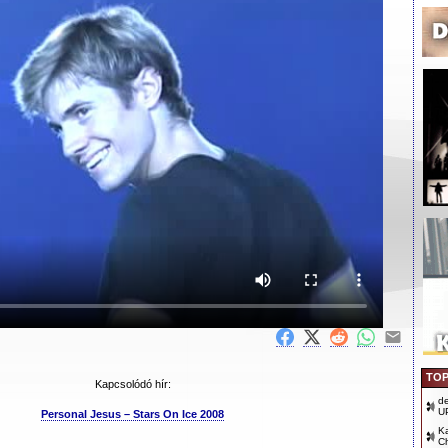
TOP
Kapcsolódó hír:
d
U
Personal Jesus – Stars On Ice 2008
Ka
Ch