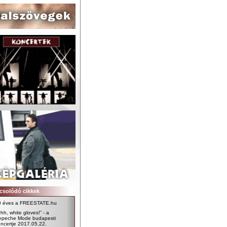
csolódó cikkek
0 éves a FREESTATE.hu
hh, white gloves!” - a
epeche Mode budapesti
ncertje 2017.05.22.