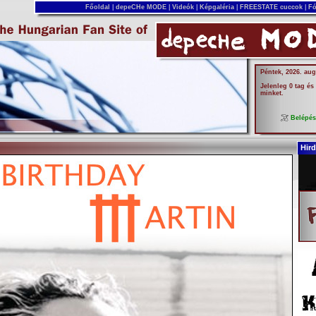
Főoldal
|
depeCHe MODE
|
Videók
|
Képgaléria
|
FREESTATE cuccok
|
Fó
Péntek, 2026. aug
Jelenleg 0 tag és
minket.
Belépé
Hird