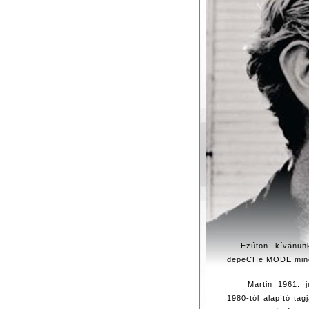
Ezúton kívánun
depeCHe MODE minde
Martin 1961. j
1980-tól alapító t