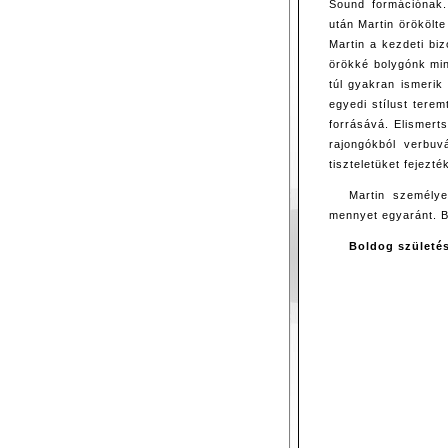
Sound formációnak
után Martin örökölt
Martin a kezdeti bi
örökké bolygónk min
túl gyakran ismerik
egyedi stílust tere
forrásává. Elismert
rajongókból verbuv
tiszteletüket fejezté
Martin személy
mennyet egyaránt. B
Boldog születé