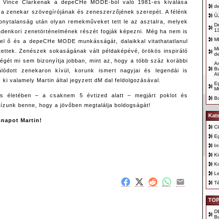
. Vince Clarkenak a depeCHe MODE-ból való 1981-es kiválása
d
e a zenekar szövegírójának és zeneszerzőjének szerepét. A félénk
Ú
zonytalanság után olyan remekműveket tett le az asztalra, melyek
De
1
denkori zenetörténelmének részét fogják képezni. Még ha nem is
M
 el ő és a depeCHe MODE munkásságát, dalaikkal vitathatatlanul
Mi
mtettek. Zenészek sokaságának vált példaképévé, örökös inspiráló
d
ségét mi sem bizonyítja jobban, mint az, hogy a több száz korábbi
An
Bu
álódott zenekaron kívül, korunk ismert nagyjai és legendái is
Al
k ki valamely Martin által jegyzett dM dal feldolgozásával.
E
M
es életében – a csaknem 5 évtized alatt – megjárt poklot és
B
ízunk benne, hogy a jövőben megtalálja boldogságát!
Kat
snapot Martin!
Ci
E
In
K
K
Le
T
TOP
D
B