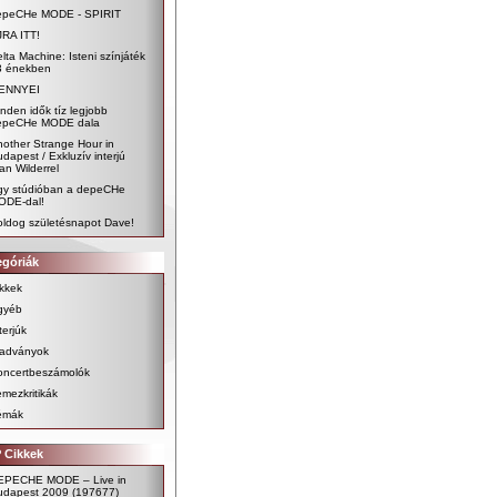
epeCHe MODE - SPIRIT
JRA ITT!
lta Machine: Isteni színjáték
3 énekben
ENNYEI
nden idők tíz legjobb
epeCHe MODE dala
other Strange Hour in
dapest / Exkluzív interjú
an Wilderrel
gy stúdióban a depeCHe
ODE-dal!
oldog születésnapot Dave!
egóriák
kkek
gyéb
terjúk
iadványok
oncertbeszámolók
mezkritikák
émák
 Cikkek
EPECHE MODE – Live in
udapest 2009
(197677)