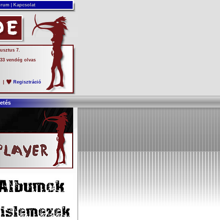
rum
|
Kapcsolat
usztus 7.
 33 vendég olvas
s
|
Regisztráció
etés