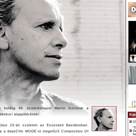
k boldog 48. születésnapot Martin Gorenak a
nkori alappillérének!
Kap
2
úlius 23-án született az Essexbeli Basildonban.
“O
D
agja a depeCHe MODE-ot megelőző Composition Of
ko