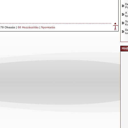
D
P
A 
fo
Sz
Ko
79 Olvasás |
66 Hozzászólás
|
Nyomtatás
D
tu
Hird