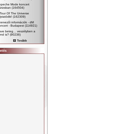
epeche Mode koncert
árizsban
(164504)
Tour Of The Universe
lytatódik!
(162309)
ervezői információk - dM
ncert - Budapest
(114921)
ave beteg… veszélyben a
rné is?
(90236)
Tovább
etés