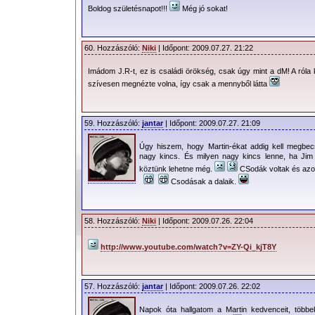
Boldog születésnapot!!!
Még jó sokat!
60. Hozzászóló:
Niki
| Időpont: 2009.07.27. 21:22
Imádom J.R-t, ez is családi örökség, csak úgy mint a dM! A róla k
szívesen megnézte volna, így csak a mennyből látta
59. Hozzászóló:
jantar
| Időpont: 2009.07.27. 21:09
Úgy hiszem, hogy Martin-ékat addig kell megbec
nagy kincs. És milyen nagy kincs lenne, ha Jim
köztünk lehetne még.
CSodák voltak és azo
Csodásak a dalaik.
58. Hozzászóló:
Niki
| Időpont: 2009.07.26. 22:04
2009.07.22. 23:01 |
Faith
| 19185 Olvasás |
66 Hozzászólás
|
Nyomta
http://www.youtube.com/watch?v=ZY-Qi_kjT8Y
57. Hozzászóló:
jantar
| Időpont: 2009.07.26. 22:02
Napok óta hallgatom a Martin kedvenceit, többek