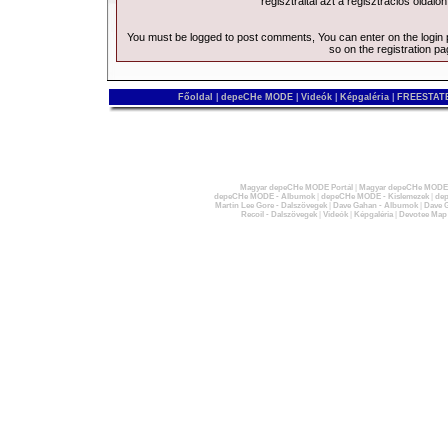
regisztráltál azt a
regisztrációs
oldalon
You must be logged to post comments, You can enter on the
login
so on the
registration p
Főoldal
|
depeCHe MODE
|
Videók
|
Képgaléria
|
FREESTATE
Magyar depeCHe MODE Portál
|
Magyar depeCHe MODE 
depeCHe MODE - Albumok
|
depeCHe MODE - Kislemezek
|
dep
Martin Lee Gore - Dalszövegek
|
Dave Gahan - Albumok
|
Dave G
Recoil - Dalszövegek
|
Videók
|
Képgaléria
|
Devotee Map