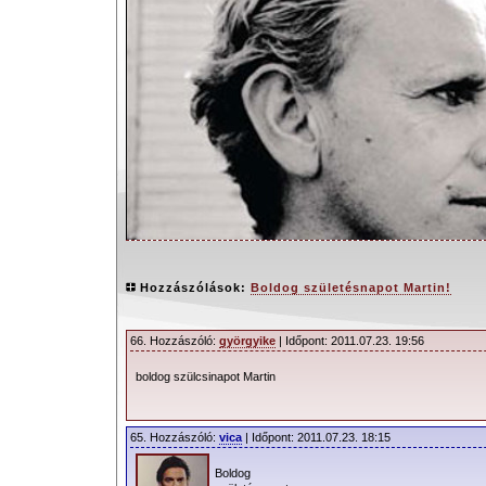
Hozzászólások:
Boldog születésnapot Martin!
66. Hozzászóló:
györgyike
| Időpont: 2011.07.23. 19:56
boldog szülcsinapot Martin
Ezúton kívánunk boldog 48. szület
Gorenak a depeCHe MODE mindenkori al
65. Hozzászóló:
vica
| Időpont: 2011.07.23. 18:15
Martin 1961. július 23-án születet
Boldog
Basildonban. 1980-tól alapító tagja a