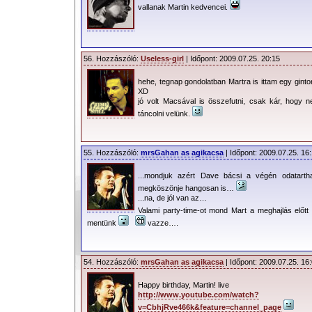
vallanak Martin kedvencei.
56. Hozzászóló:
Useless-girl
| Időpont: 2009.07.25. 20:15
hehe, tegnap gondolatban Martra is ittam egy ginton
XD
jó volt Macsával is összefutni, csak kár, hogy 
táncolni velünk.
55. Hozzászóló:
mrsGahan as agikacsa
| Időpont: 2009.07.25. 16
...mondjuk azért Dave bácsi a végén odatarth
megköszönje hangosan is…
...na, de jól van az…
Valami party-time-ot mond Mart a meghajlás előtt
mentünk
vazze….
54. Hozzászóló:
mrsGahan as agikacsa
| Időpont: 2009.07.25. 16
Happy birthday, Martin! live
http://www.youtube.com/watch?
v=CbhjRve466k&feature=channel_page