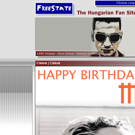
Főoldal
|
dep
Cikkek | Cikkek