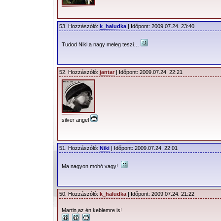
53. Hozzászóló:
k_haludka
| Időpont: 2009.07.24. 23:40
Tudod Niki,a nagy meleg teszi…
52. Hozzászóló:
jantar
| Időpont: 2009.07.24. 22:21
silver angel
51. Hozzászóló:
Niki
| Időpont: 2009.07.24. 22:01
Ma nagyon mohó vagy!
50. Hozzászóló:
k_haludka
| Időpont: 2009.07.24. 21:22
Martin,az én keblemre is!