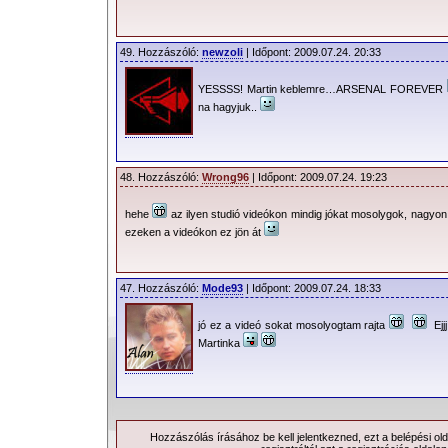
49. Hozzászóló:
newzoli
| Időpont: 2009.07.24. 20:33
YESSSS! Martin keblemre…ARSENAL FOREVER
na hagyjuk..
48. Hozzászóló:
Wrong96
| Időpont: 2009.07.24. 19:23
hehe
az ilyen studió videókon mindig jókat mosolygok, nagyon
ezeken a videókon ez jön át
47. Hozzászóló:
Mode93
| Időpont: 2009.07.24. 18:33
jó ez a videó sokat mosolyogtam rajta
Ejjj
Martinka
Hozzászólás írásához be kell jelentkezned, ezt a
belépési
old