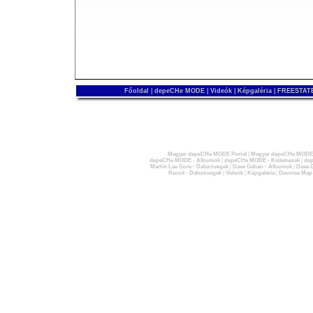
Főoldal
|
depeCHe MODE
|
Videók
|
Képgaléria
|
FREESTATE
Magyar depeCHe MODE Portál
|
Magyar depeCHe MODE 
depeCHe MODE - Albumok
|
depeCHe MODE - Kislemezek
|
dep
Martin Lee Gore - Dalszövegek
|
Dave Gahan - Albumok
|
Dave G
Recoil - Dalszövegek
|
Videók
|
Képgaléria
|
Devotee Map