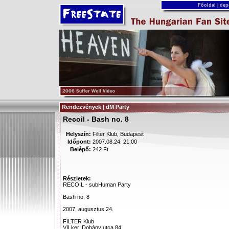
Főoldal
|
dep
Rendezvények | dM Party
Recoil - Bash no. 8
Helyszín:
Filter Klub, Budapest
Időpont:
2007.08.24. 21:00
Belépő:
242 Ft
Részletek:
RECOIL - subHuman Party
Bash no. 8
2007. augusztus 24.
FILTER Klub
VII.ker, Dohány utca 84.