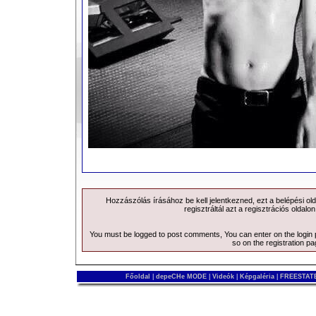
Hozzászólás írásához be kell jelentkezned, ezt a
belépési
old
regisztráltál azt a
regisztrációs
oldalon
You must be logged to post comments, You can enter on the
login
so on the
registration p
Főoldal
|
depeCHe MODE
|
Videók
|
Képgaléria
|
FREESTATE