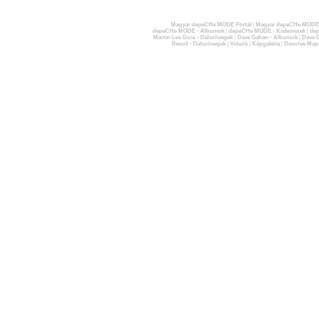
Magyar depeCHe MODE Portál
|
Magyar depeCHe MODE 
depeCHe MODE - Albumok
|
depeCHe MODE - Kislemezek
|
dep
Martin Lee Gore - Dalszövegek
|
Dave Gahan - Albumok
|
Dave G
Recoil - Dalszövegek
|
Videók
|
Képgaléria
|
Devotee Map