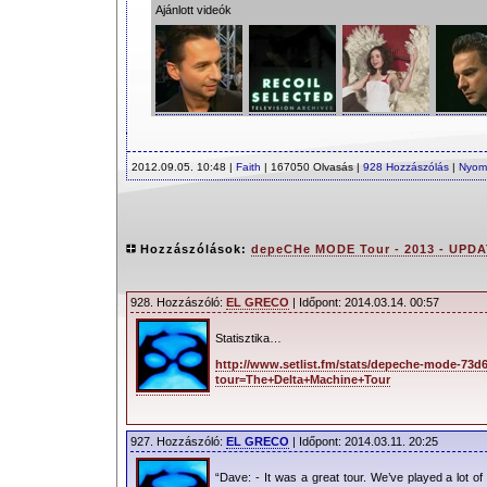
Ajánlott videók
2012.09.05. 10:48 |
Faith
| 167050 Olvasás |
928 Hozzászólás
|
Nyom
Hozzászólások:
depeCHe MODE Tour - 2013 - UPDA
928. Hozzászóló:
EL GRECO
| Időpont: 2014.03.14. 00:57
Statisztika…
http://www.setlist.fm/stats/depeche-mode-73d
tour=The+Delta+Machine+Tour
927. Hozzászóló:
EL GRECO
| Időpont: 2014.03.11. 20:25
“Dave: - It was a great tour. We’ve played a lot of