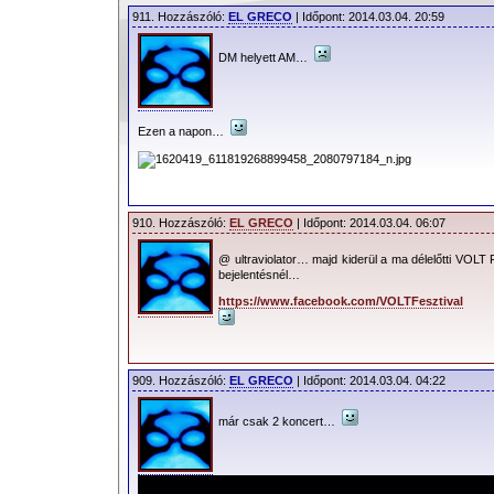
911. Hozzászóló:
EL GRECO
| Időpont: 2014.03.04. 20:59
DM helyett AM…
Ezen a napon…
910. Hozzászóló:
EL GRECO
| Időpont: 2014.03.04. 06:07
@ ultraviolator… majd kiderül a ma délelőtti VOLT 
bejelentésnél…
https://www.facebook.com/VOLTFesztival
909. Hozzászóló:
EL GRECO
| Időpont: 2014.03.04. 04:22
már csak 2 koncert…