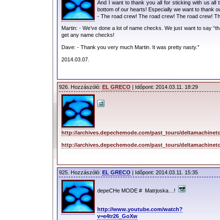
And I want to thank you all for sticking with us a
bottom of our hearts! Especially we want to thank 
- The road crew! The road crew! The road crew! T
Martin: - We’ve done a lot of name checks. We just want to say “t
get any name checks!
Dave: - Thank you very much Martin. It was pretty nasty.”
2014.03.07.
926. Hozzászóló:
EL GRECO
| Időpont: 2014.03.11. 18:29
http://archives.depechemode.com/past_tours/deltamachineto
http://archives.depechemode.com/past_tours/deltamachineto
925. Hozzászóló:
EL GRECO
| Időpont: 2014.03.11. 15:35
depeCHe MODE # Matrjoska…!
http://www.youtube.com/watch?
v=e4tr26_GoXw