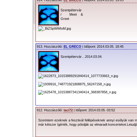
914. Hozzászóló:
EL GRECO
| Időpont: 2014.03.05. 19:03
Szentpétervár
/ Meet &
Greet
913. Hozzászóló:
EL GRECO
| Időpont: 2014.03.05. 18:45
Szentpétervár…2014.03.04.
912. Hozzászóló:
laci72
| Időpont: 2014.03.05. 03:52
Szerintem ezeknek a fesztivál fellépéseknek annyi esélyük van 
már kétszer ígérték, hogy pótolják az elmaradt koncerteket.Letudj