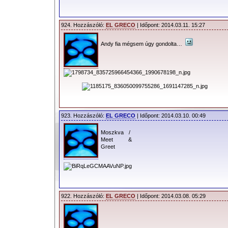
924. Hozzászóló:
EL GRECO
| Időpont: 2014.03.11. 15:27
Andy fia mégsem úgy gondolta…
923. Hozzászóló:
EL GRECO
| Időpont: 2014.03.10. 00:49
Moszkva /
Meet &
Greet
922. Hozzászóló:
EL GRECO
| Időpont: 2014.03.08. 05:29