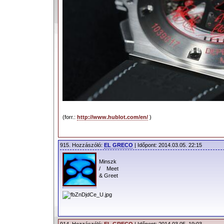
(forr.:
http://www.hublot.com/en/
)
915. Hozzászóló:
EL GRECO
| Időpont: 2014.03.05. 22:15
Minszk
/ Meet
& Greet