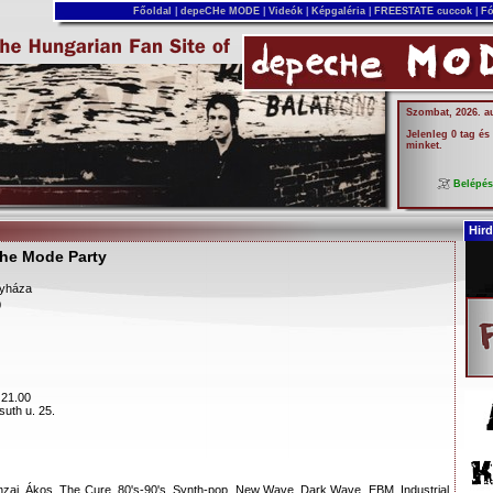
Főoldal
|
depeCHe MODE
|
Videók
|
Képgaléria
|
FREESTATE cuccok
|
Fó
Szombat, 2026. a
Jelenleg 0 tag és
minket.
Belépé
Hird
e Mode Party
gyháza
0
 21.00
suth u. 25.
ai, Ákos, The Cure, 80's-90's, Synth-pop, New Wave, Dark Wave, EBM, Industrial