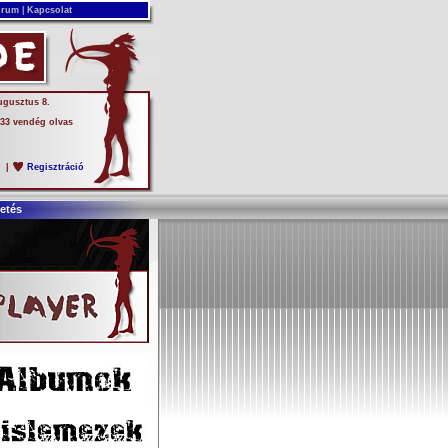
rum
|
Kapcsolat
ugusztus 8.
 33 vendég olvas
s
|
Regisztráció
etés