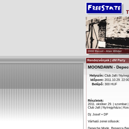
Rendezvények | dM Party
MOONDAWN - Depech
Helyszín:
Club Jafi / Nyíre
Időpont:
2011.10.29. 22:0
Belépő:
300 HUF
Részletek:
2011. október 29. | szombat |
Club Jafi | Nyíregyháza | Kos
Dj: Josef + DP
Várható zenei stílusok:
Depeche Mode, Bonanza Banz