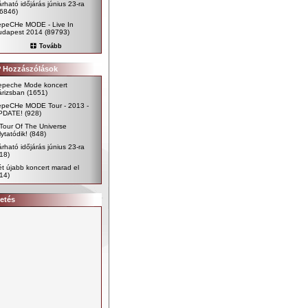
rható időjárás június 23-ra
96846)
epeCHe MODE - Live In
udapest 2014
(89793)
Tovább
 Hozzászólások
epeche Mode koncert
árizsban
(1651)
epeCHe MODE Tour - 2013 -
PDATE!
(928)
Tour Of The Universe
lytatódik!
(848)
rható időjárás június 23-ra
18)
t újabb koncert marad el
14)
etés