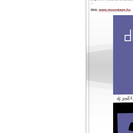
...
Web:
www.moondawn.hu