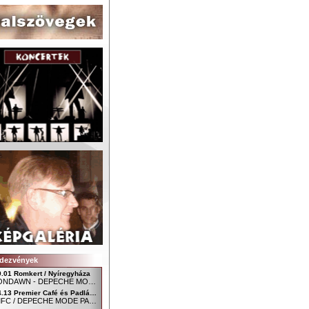
dezvények
9.01 Romkert / Nyíregyháza
MOONDAWN - DEPECHE MODE FAN CLUB NYÍREGYHÁZA
04.13 Premier Café és Padlás Music Club, Szombathely - Főtér / Uránia udvar
SDMFC / DEPECHE MODE PARTY