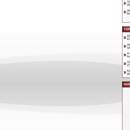
Vá
(
d
B
TOP
D
P
d
U
A 
fo
Vá
(7
Ké
(6
Hird