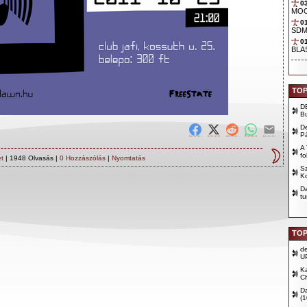
0
TOP
D
B
D
P
A 
fo
et
| 1948 Olvasás |
0 Hozzászólás
|
Nyomtatás
Sz
Ko
D
tu
TOP
d
U
Ka
Ch
D
(