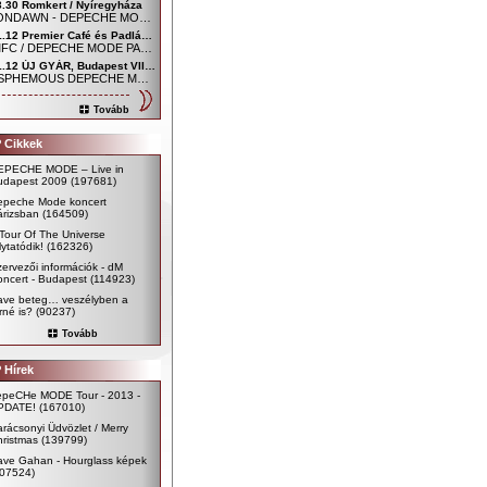
3.30 Romkert / Nyíregyháza
MOONDAWN - DEPECHE MODE FAN CLUB NYÍREGYHÁZA
01.12 Premier Café és Padlás Music Club, Szombathely - Főtér / Uránia udvar
SDMFC / DEPECHE MODE PARTY
01.12 ÚJ GYÁR, Budapest VIII. kerület, Mária utca 54.
BLASPHEMOUS DEPECHE MODE CLUB
Tovább
 Cikkek
EPECHE MODE – Live in
udapest 2009
(197681)
epeche Mode koncert
árizsban
(164509)
Tour Of The Universe
lytatódik!
(162326)
ervezői információk - dM
ncert - Budapest
(114923)
ave beteg… veszélyben a
rné is?
(90237)
Tovább
 Hírek
epeCHe MODE Tour - 2013 -
PDATE!
(167010)
rácsonyi Üdvözlet / Merry
ristmas
(139799)
ave Gahan - Hourglass képek
107524)