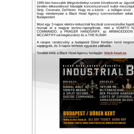
1995-ben hosszabb lélegzetvételnyi szünet következett az ügynök
töretlen lelkesedéssel folytatják koncertszervező kultúr-missziój
Strip, Covenant, De/Vision. Hogy mi a közös - a műfajon kívül
hogy mindannyian a Black Head Agency szervezésében adtak n
Budapesten!
Most egy 3-napos elektro-indusztriál fesztivál szervezésébe fogo
hoznak el a magyar techno-rajongóknak, mint a VOMIT
COMMANDO, a PRAGER HANDGRIFF, az ARMAGEDDON 
MCCARTHY-val kiegészülve) és a THE KLINIK!
A rangos rendezvény a budapesti Dürer Kertben kerül megren
napijegyek, és 3-napos bérletek egyaránt válthatók.
További infok a Black Head Agency honlapján:
black-head.eu