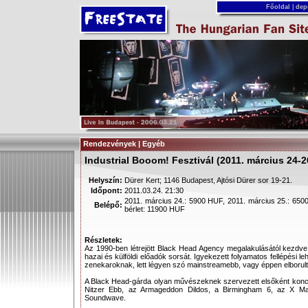
Főoldal
|
dep
Rendezvények | Egyéb
Industrial Booom! Fesztivál (2011. március 24-26
Helyszín:
Dürer Kert; 1146 Budapest, Ajtósi Dürer sor 19-21.
Időpont:
2011.03.24. 21:30
2011. március 24.: 5900 HUF, 2011. március 25.: 650
Belépő:
bérlet: 11900 HUF
Részletek:
Az 1990-ben létrejött Black Head Agency megalakulásától kezdve 
hazai és külföldi előadók sorsát. Igyekezett folyamatos fellépési l
zenekaroknak, lett légyen szó mainstreamebb, vagy éppen elborult
A Black Head-gárda olyan művészeknek szervezett elsőként konc
Nitzer Ebb, az Armageddon Dildos, a Birmingham 6, az X 
Soundwave.