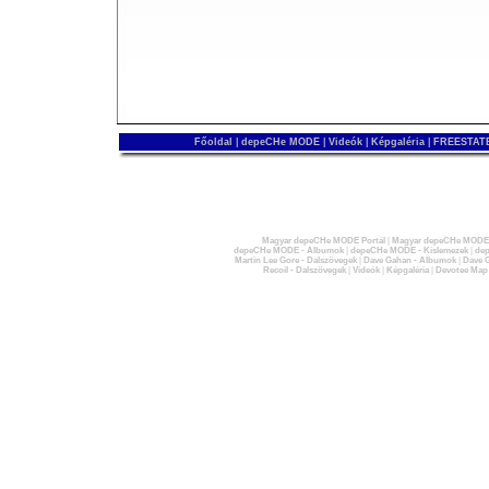
Főoldal
|
depeCHe MODE
|
Videók
|
Képgaléria
|
FREESTATE
Magyar depeCHe MODE Portál
|
Magyar depeCHe MODE 
depeCHe MODE - Albumok
|
depeCHe MODE - Kislemezek
|
dep
Martin Lee Gore - Dalszövegek
|
Dave Gahan - Albumok
|
Dave G
Recoil - Dalszövegek
|
Videók
|
Képgaléria
|
Devotee Map