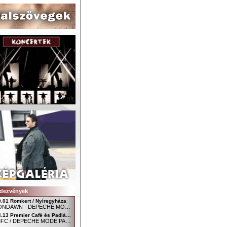
dezvények
9.01 Romkert / Nyíregyháza
MOONDAWN - DEPECHE MODE FAN CLUB NYÍREGYHÁZA
04.13 Premier Café és Padlás Music Club, Szombathely - Főtér / Uránia udvar
SDMFC / DEPECHE MODE PARTY