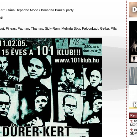
ert, utána Depeche Mode / Bonanza Banzai party
éi
gut, Fineas, Fatman, Thamas, Sick-Ram, Melinda Sixx, FalconLaci, Gelka, Pilla
Ren
0