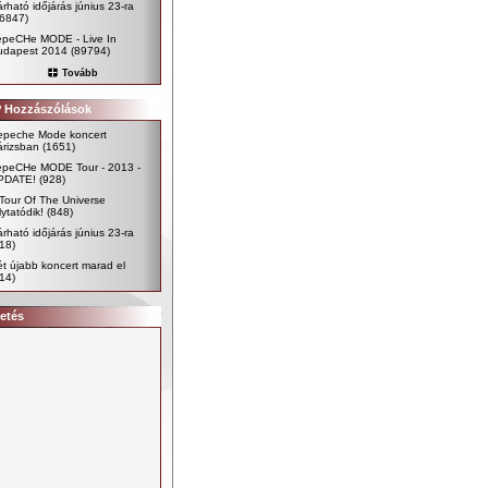
rható időjárás június 23-ra
96847)
epeCHe MODE - Live In
udapest 2014
(89794)
Tovább
 Hozzászólások
epeche Mode koncert
árizsban
(1651)
epeCHe MODE Tour - 2013 -
PDATE!
(928)
Tour Of The Universe
lytatódik!
(848)
rható időjárás június 23-ra
18)
t újabb koncert marad el
14)
etés