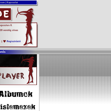
rum
|
Kapcsolat
ugusztus 8.
 39 vendég olvas
s
|
Regisztráció
etés