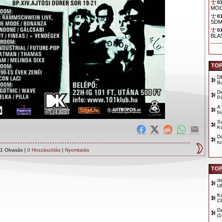
0
TOP
D
B
D
P
A 
fo
Sz
Ko
D
tu
1 Olvasás |
0 Hozzászólás
|
Nyomtatás
TOP
d
U
Ka
Ch
D
(