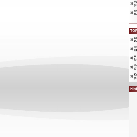
Vá
(
d
B
TOP
D
P
d
U
A 
fo
Vá
(7
Ké
(6
Hird