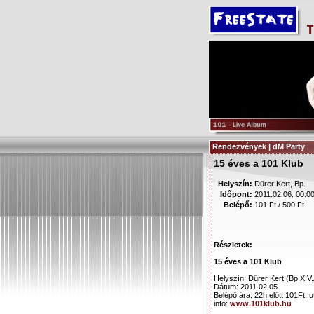
Rendezvények | dM Party
15 éves a 101 Klub
Helyszín:
Dürer Kert, Bp.
Időpont:
2011.02.06. 00:0
Belépő:
101 Ft / 500 Ft
Részletek:
15 éves a 101 Klub
Helyszín: Dürer Kert (Bp.XIV.
Dátum: 2011.02.05.
Belépő ára: 22h előtt 101Ft, 
info:
www.101klub.hu