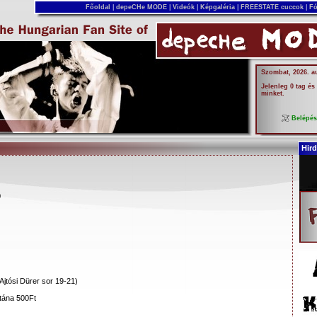
Főoldal
|
depeCHe MODE
|
Videók
|
Képgaléria
|
FREESTATE cuccok
|
Fó
Szombat, 2026. a
Jelenleg 0 tag és
minket.
Belépé
Hird
0
Ajtósi Dürer sor 19-21)
utána 500Ft