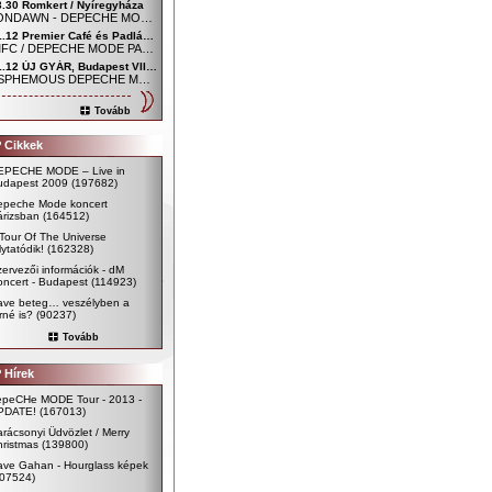
3.30 Romkert / Nyíregyháza
MOONDAWN - DEPECHE MODE FAN CLUB NYÍREGYHÁZA
01.12 Premier Café és Padlás Music Club, Szombathely - Főtér / Uránia udvar
SDMFC / DEPECHE MODE PARTY
01.12 ÚJ GYÁR, Budapest VIII. kerület, Mária utca 54.
BLASPHEMOUS DEPECHE MODE CLUB
Tovább
 Cikkek
EPECHE MODE – Live in
udapest 2009
(197682)
epeche Mode koncert
árizsban
(164512)
Tour Of The Universe
lytatódik!
(162328)
ervezői információk - dM
ncert - Budapest
(114923)
ave beteg… veszélyben a
rné is?
(90237)
Tovább
 Hírek
epeCHe MODE Tour - 2013 -
PDATE!
(167013)
rácsonyi Üdvözlet / Merry
ristmas
(139800)
ave Gahan - Hourglass képek
107524)