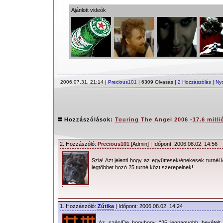
Ajánlott videók
2006.07.31. 21:14 |
Precious101
| 6309 Olvasás |
2 Hozzászólás
|
Ny
Hozzászólások:
Touring The Angel 2006 -17.6 millió
2. Hozzászóló:
Precious101
[Admin] | Időpont: 2006.08.02. 14:56
Szia! Azt jelenti hogy az együttesek/énekesek turnéi 
legtöbbet hozó 25 turné közt szerepelnek!
1. Hozzászóló:
Zútika
| Időpont: 2006.08.02. 14:24
Az szép!De hogyhogy “25 legnagyobb bevételt h