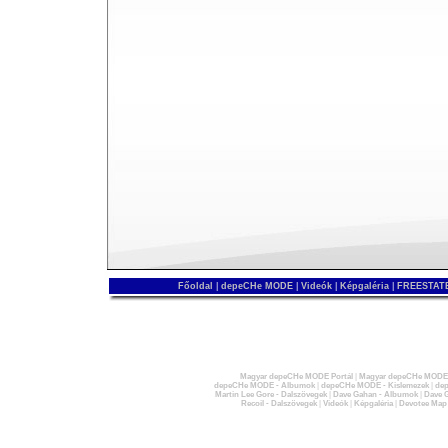
Főoldal
|
depeCHe MODE
|
Videók
|
Képgaléria
|
FREESTATE
Magyar depeCHe MODE Portál
|
Magyar depeCHe MODE 
depeCHe MODE - Albumok
|
depeCHe MODE - Kislemezek
|
dep
Martin Lee Gore - Dalszövegek
|
Dave Gahan - Albumok
|
Dave G
Recoil - Dalszövegek
|
Videók
|
Képgaléria
|
Devotee Map