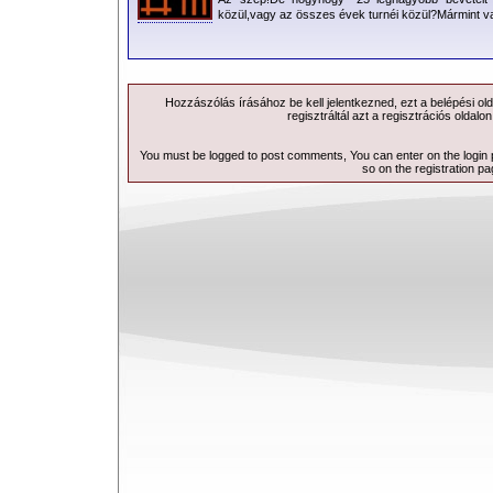
közül,vagy az összes évek turnéi közül?Mármint v
Hozzászólás írásához be kell jelentkezned, ezt a
belépési
old
regisztráltál azt a
regisztrációs
oldalon
You must be logged to post comments, You can enter on the
login
so on the
registration p