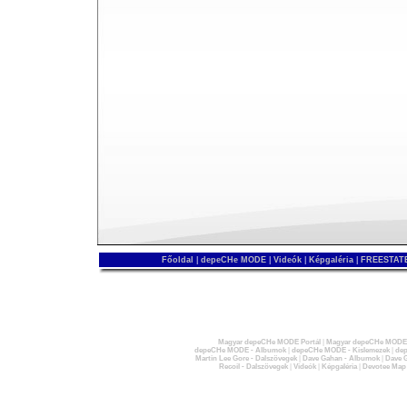
Főoldal
|
depeCHe MODE
|
Videók
|
Képgaléria
|
FREESTATE
Magyar depeCHe MODE Portál
|
Magyar depeCHe MODE 
depeCHe MODE - Albumok
|
depeCHe MODE - Kislemezek
|
dep
Martin Lee Gore - Dalszövegek
|
Dave Gahan - Albumok
|
Dave G
Recoil - Dalszövegek
|
Videók
|
Képgaléria
|
Devotee Map