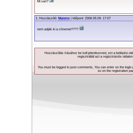
Mi van?
1. Hozzászóló:
Maistro
| Időpont: 2006.05.09. 17:07
nem adják ki a címemet????
Hozzászólás írásához be kell jelentkezned, ezt a
belépési
old
regisztráltál azt a
regisztrációs
oldalon
You must be logged to post comments, You can enter on the
login
so on the
registration p