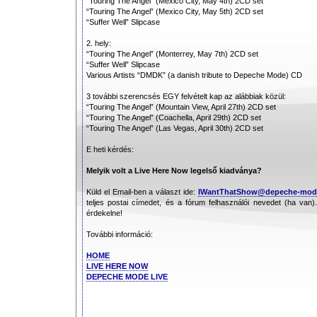
“Touring The Angel” (Mexico City, May 4th) 2CD set
“Touring The Angel” (Mexico City, May 5th) 2CD set
“Suffer Well” Slipcase
2. hely:
“Touring The Angel” (Monterrey, May 7th) 2CD set
“Suffer Well” Slipcase
Various Artists “DMDK” (a danish tribute to Depeche Mode) CD
3 további szerencsés EGY felvételt kap az alábbiak közül:
“Touring The Angel” (Mountain View, April 27th) 2CD set
“Touring The Angel” (Coachella, April 29th) 2CD set
“Touring The Angel” (Las Vegas, April 30th) 2CD set
E heti kérdés:
Melyik volt a Live Here Now legelső kiadványa?
Küld el Email-ben a választ ide:
IWantThatShow@depeche-mod
teljes postai címedet, és a fórum felhasználói nevedet (ha van)
érdekelne!
További információ:
HOME
LIVE HERE NOW
DEPECHE MODE LIVE