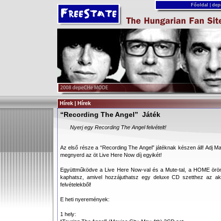
Főoldal
|
dep
Hírek | Hírek
“Recording The Angel” Játék
Nyerj egy Recording The Angel felvételt!
Az első része a “Recording The Angel” játéknak készen áll! Adj M
megnyerd az öt Live Here Now díj egyikét!
Együttműködve a Live Here Now-val és a Mute-tal, a HOME örömm
kaphatsz, amivel hozzájuthatsz egy deluxe CD szetthez az ak
felvételekből!
E heti nyeremények:
1 hely: