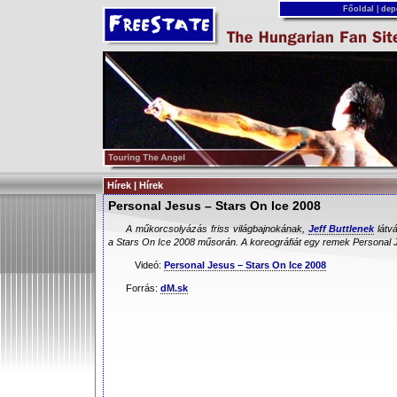
Főoldal
|
dep
Hírek | Hírek
Personal Jesus – Stars On Ice 2008
A műkorcsolyázás friss világbajnokának,
Jeff Buttlenek
látvá
a Stars On Ice 2008 műsorán. A koreográfiát egy remek Personal J
Videó:
Personal Jesus – Stars On Ice 2008
Forrás:
dM.sk