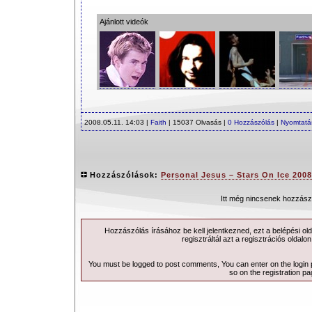
Ajánlott videók
2008.05.11. 14:03 |
Faith
| 15037 Olvasás |
0 Hozzászólás
|
Nyomtatá
Hozzászólások:
Personal Jesus – Stars On Ice 2008
Itt még nincsenek hozzász
Hozzászólás írásához be kell jelentkezned, ezt a
belépési
old
regisztráltál azt a
regisztrációs
oldalon
You must be logged to post comments, You can enter on the
login
so on the
registration p