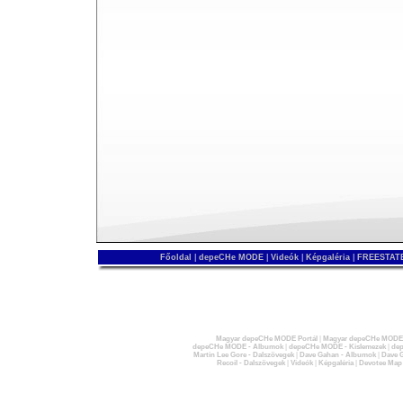
Főoldal
|
depeCHe MODE
|
Videók
|
Képgaléria
|
FREESTATE
Magyar depeCHe MODE Portál
|
Magyar depeCHe MODE 
depeCHe MODE - Albumok
|
depeCHe MODE - Kislemezek
|
dep
Martin Lee Gore - Dalszövegek
|
Dave Gahan - Albumok
|
Dave G
Recoil - Dalszövegek
|
Videók
|
Képgaléria
|
Devotee Map