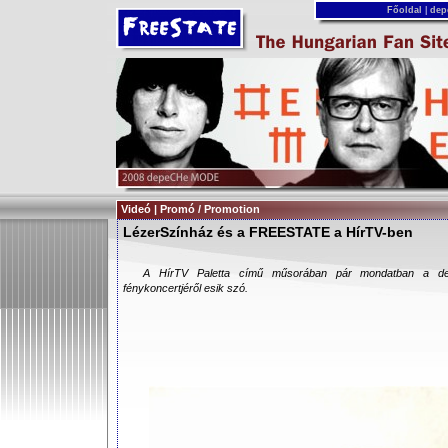
Főoldal
|
dep
Videó | Promó / Promotion
LézerSzínház és a FREESTATE a HírTV-ben
A HírTV Paletta című műsorában pár mondatban a 
fénykoncertjéről esik szó.