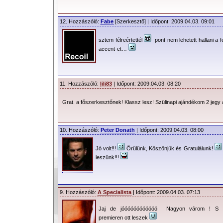
12. Hozzászóló:
Fabe
[Szerkesztő] | Időpont: 2009.04.03. 09:01
sztem félreértettél
pont nem lehetett hallani a fe
accent-et…
11. Hozzászóló:
lili83
| Időpont: 2009.04.03. 08:20
Grat. a főszerkesztőnek! Klassz lesz! Szülinapi ajándékom 2 jegy 
10. Hozzászóló:
Peter Donath
| Időpont: 2009.04.03. 08:00
Jó volt!!!
Örülünk, Köszönjük és Gratulálunk!
leszünk!!!
9. Hozzászóló:
A Specialista
| Időpont: 2009.04.03. 07:13
Jaj de jóóóóóóóóóóóó Nagyon várom ! S 
premieren ott leszek