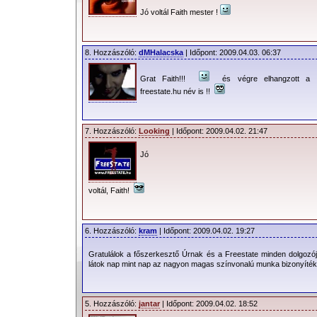
Jó voltál Faith mester !
8. Hozzászóló:
dMHalacska
| Időpont: 2009.04.03. 06:37
Grat Faith!!!
és végre elhangzott a
freestate.hu név is !!
7. Hozzászóló:
Looking
| Időpont: 2009.04.02. 21:47
Jó
voltál, Faith!
6. Hozzászóló:
kram
| Időpont: 2009.04.02. 19:27
Gratulálok a főszerkesztő Úrnak és a Freestate minden dolgozójá
látok nap mint nap az nagyon magas színvonalú munka bizonyíték
5. Hozzászóló:
jantar
| Időpont: 2009.04.02. 18:52