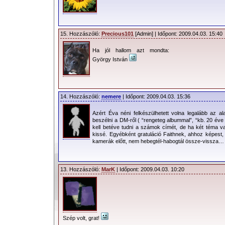
15. Hozzászóló:
Precious101
[Admin] | Időpont: 2009.04.03. 15:40
Ha jól hallom azt mondta:
György István
14. Hozzászóló:
nemere
| Időpont: 2009.04.03. 15:36
Azért Éva néni felkészülhetett volna legalább az a
beszélni a DM-ről ( “rengeteg albummal”, “kb. 20 év
kell betéve tudni a számok címét, de ha két téma 
kissé. Egyébként gratuláció Faithnek, ahhoz képes
kamerák előtt, nem hebegtél-habogtál össze-vissza…
13. Hozzászóló:
MarK
| Időpont: 2009.04.03. 10:20
Szép volt, grat!