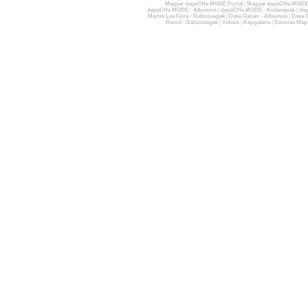
Magyar depeCHe MODE Portál
|
Magyar depeCHe MODE 
depeCHe MODE - Albumok
|
depeCHe MODE - Kislemezek
|
dep
Martin Lee Gore - Dalszövegek
|
Dave Gahan - Albumok
|
Dave G
Recoil - Dalszövegek
|
Videók
|
Képgaléria
|
Devotee Map