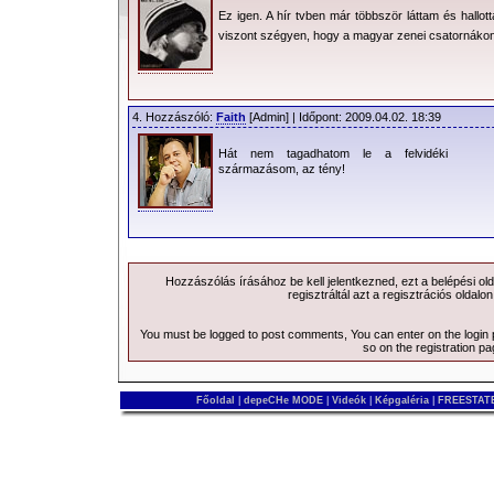
Ez igen. A hír tvben már többször láttam és hallo
viszont szégyen, hogy a magyar zenei csatornákon n
4. Hozzászóló:
Faith
[Admin] | Időpont: 2009.04.02. 18:39
Hát nem tagadhatom le a felvidéki
származásom, az tény!
Hozzászólás írásához be kell jelentkezned, ezt a
belépési
old
regisztráltál azt a
regisztrációs
oldalon
You must be logged to post comments, You can enter on the
login
so on the
registration p
Főoldal
|
depeCHe MODE
|
Videók
|
Képgaléria
|
FREESTATE