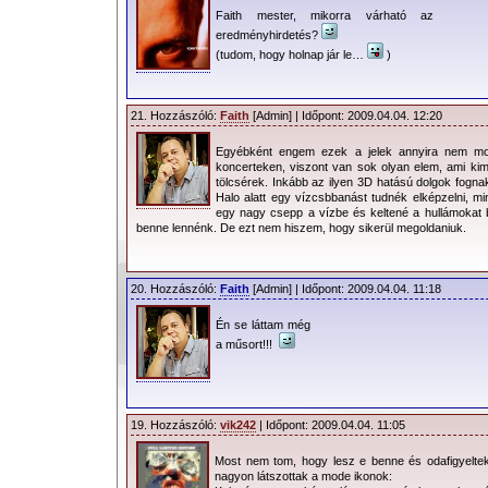
Faith mester, mikorra várható az
eredményhirdetés?
(tudom, hogy holnap jár le…
)
21. Hozzászóló:
Faith
[Admin] | Időpont: 2009.04.04. 12:20
Egyébként engem ezek a jelek annyira nem mo
koncerteken, viszont van sok olyan elem, ami kimo
tölcsérek. Inkább az ilyen 3D hatású dolgok fognak
Halo alatt egy vízcsbbanást tudnék elképzelni, 
egy nagy csepp a vízbe és keltené a hullámokat bel
benne lennénk. De ezt nem hiszem, hogy sikerül megoldaniuk.
20. Hozzászóló:
Faith
[Admin] | Időpont: 2009.04.04. 11:18
Én se láttam még
a műsort!!!
19. Hozzászóló:
vik242
| Időpont: 2009.04.04. 11:05
Most nem tom, hogy lesz e benne és odafigyeltek
nagyon látszottak a mode ikonok: