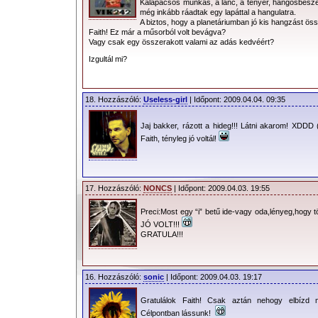
Kalapácsos munkás, a lánc, a tenyér, hangosbeszé
még inkább ráadtak egy lapáttal a hangulatra.
A biztos, hogy a planetáriumban jó kis hangzást öss
Faith! Ez már a műsorból volt bevágva?
Vagy csak egy összerakott valami az adás kedvéért?
Izgultál mi?
18. Hozzászóló:
Useless-girl
| Időpont: 2009.04.04. 09:35
Jaj bakker, rázott a hideg!!! Látni akarom! XDD
Faith, tényleg jó voltál!
17. Hozzászóló:
NONCS
| Időpont: 2009.04.03. 19:55
Preci:Most egy “i” betű ide-vagy oda,lényeg,hogy t
JÓ VOLT!!!
GRATULA!!!
16. Hozzászóló:
sonic
| Időpont: 2009.04.03. 19:17
Gratulálok Faith! Csak aztán nehogy elbízd
Célpontban lássunk!