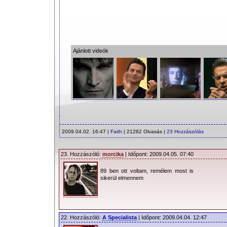
Ajánlott videók
2009.04.02. 16:47 |
Faith
| 21282 Olvasás |
23 Hozzászólás
23. Hozzászóló:
morcika
| Időpont: 2009.04.05. 07:40
89 ben ott voltam, remélem most is
sikerül elmennem
22. Hozzászóló:
A Specialista
| Időpont: 2009.04.04. 12:47