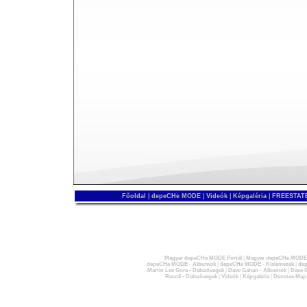
Főoldal
|
depeCHe MODE
|
Videók
|
Képgaléria
|
FREESTATE
Magyar depeCHe MODE Portál
|
Magyar depeCHe MODE 
depeCHe MODE - Albumok
|
depeCHe MODE - Kislemezek
|
dep
Martin Lee Gore - Dalszövegek
|
Dave Gahan - Albumok
|
Dave G
Recoil - Dalszövegek
|
Videók
|
Képgaléria
|
Devotee Map