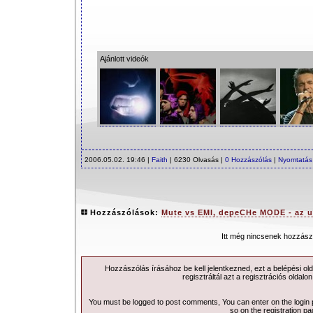
Ajánlott videók
2006.05.02. 19:46 |
Faith
| 6230 Olvasás |
0 Hozzászólás
|
Nyomtatás
Hozzászólások:
Mute vs EMI, depeCHe MODE - az u
Itt még nincsenek hozzász
Hozzászólás írásához be kell jelentkezned, ezt a
belépési
old
regisztráltál azt a
regisztrációs
oldalon
You must be logged to post comments, You can enter on the
login
so on the
registration p