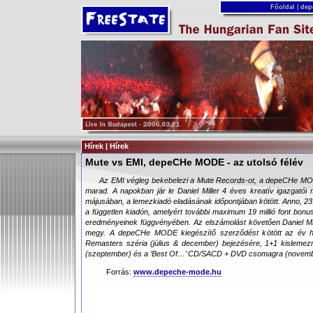
Főoldal
|
dep
Hírek | Hírek
Mute vs EMI, depeCHe MODE - az utolsó félév
Az EMI végleg bekebelezi a Mute Records-ot, a depeCHe MOD
marad. A napokban jár le Daniel Miller 4 éves kreatív igazgatói
májusában, a lemezkiadó eladásának időpontjában kötött. Anno, 23 mil
a független kiadón, amelyért további maximum 19 millió font bonu
eredményeinek függvényében. Az elszámolást követően Daniel Mil
megy. A depeCHe MODE kiegészítő szerződést kötött az év há
Remasters széria (július & december) bejezésére, 1+1 kislemezre
(szeptember) és a ‘Best Of…’ CD/SACD + DVD csomagra (novembe
Forrás:
www.depeche-mode.hu