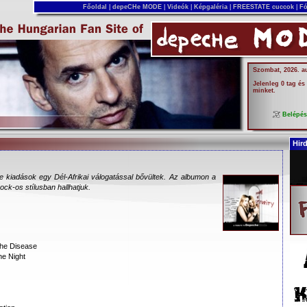
Főoldal
|
depeCHe MODE
|
Videók
|
Képgaléria
|
FREESTATE cuccok
|
Fó
Szombat, 2026. a
Jelenleg 0 tag és
minket.
Belépé
Hir
kiadások egy Dél-Afrikai válogatással bővültek. Az albumon a
k-os stílusban hallhatjuk.
The Disease
he Night