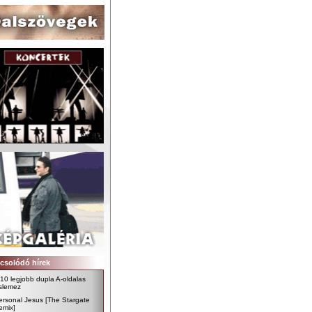
csolódó hírek
 10 legjobb dupla A-oldalas
islemez
ersonal Jesus [The Stargate
emix]