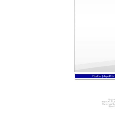
Főoldal
|
depeCHe
Magyar
depeCHe MOD
Martin Lee Go
Recoil