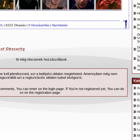
N
P
H
d
01
| 6222 Olvasás |
0 Hozzászólás
|
Nyomtatás
P
I
D
V
S
D
of Obscurity
V
T
Itt még nincsenek hozzászólások.
B
T
m
 kell jelentkezned, ezt a
belépési
oldalon megteheted. Amennyiben még nem
egisztráltál azt a
regisztrációs
oldalon tudod elvégezni.
Kat
A
 comments, You can enter on the
login page
. If You're not registered yet, You can do
so on the
registration page
.
D
E
E
H
J
K
L
M