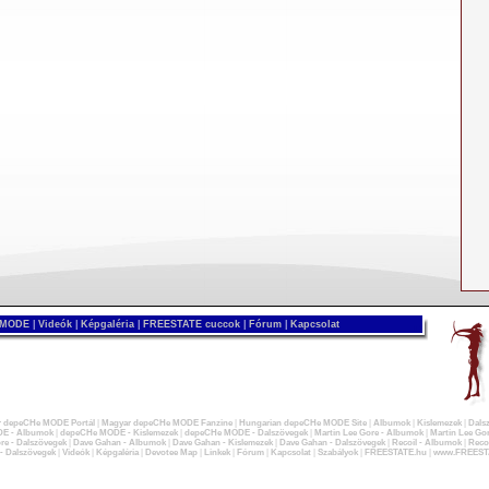
 MODE
|
Videók
|
Képgaléria
|
FREESTATE cuccok
|
Fórum
|
Kapcsolat
 depeCHe MODE Portál
|
Magyar depeCHe MODE Fanzine
|
Hungarian depeCHe MODE Site
|
Albumok
|
Kislemezek
|
Dals
E - Albumok
|
depeCHe MODE - Kislemezek
|
depeCHe MODE - Dalszövegek
|
Martin Lee Gore - Albumok
|
Martin Lee Gor
re - Dalszövegek
|
Dave Gahan - Albumok
|
Dave Gahan - Kislemezek
|
Dave Gahan - Dalszövegek
|
Recoil - Albumok
|
Recoi
 - Dalszövegek
|
Videók
|
Képgaléria
|
Devotee Map
|
Linkek
|
Fórum
|
Kapcsolat
|
Szabályok
|
FREESTATE.hu
|
www.FREEST