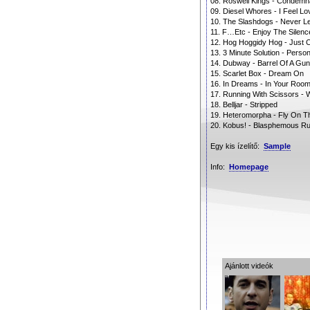
08. Roswell Kings - Condemn
09. Diesel Whores - I Feel L
10. The Slashdogs - Never L
11. F…Etc - Enjoy The Silenc
12. Hog Hoggidy Hog - Just 
13. 3 Minute Solution - Perso
14. Dubway - Barrel Of A Gun
15. Scarlet Box - Dream On
16. In Dreams - In Your Roo
17. Running With Scissors - 
18. Belljar - Stripped
19. Heteromorpha - Fly On 
20. Kobus! - Blasphemous R
Egy kis ízelítő:
Sample
Info:
Homepage
Ajánlott videók