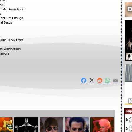
ation
oved
et Me Down Again
e
Cant Get Enough
nal Jesus
m
World In My Eyes
The Windscreen
umours
Kap
A
k
P
R