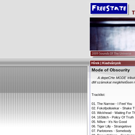
Hírek | Kiadványok
Mode of Obscurity
A depeCHe MODE tribute 
dM számokat meglehetősen roc
Tracklist:
01. The Narrow - I Feel You
02. Fokofpolisiekar - Shake 
03. Wickhead - Waiting For T
04. 16Stitch - Policy Of Truth
05. N8ive - It’s No Good
06. Tiger Lilly - Strangelove
07. Parlotones - Somebody