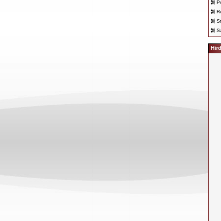
P
R
S
S
Hir