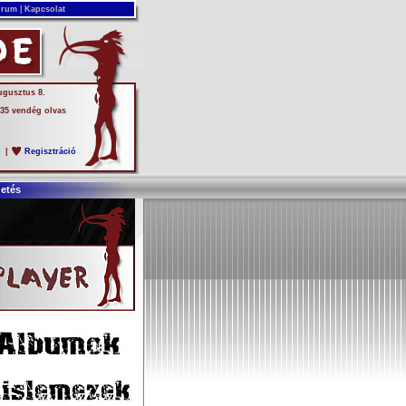
rum
|
Kapcsolat
ugusztus 8.
 35 vendég olvas
s
|
Regisztráció
detés