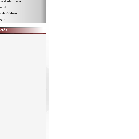
ortál információ
ecoil
túdió Videók
ajtó
detés