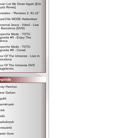
ever Let Me Down Again [Eric
rydz Remix]
ivatalos - “Remixes 2: 81-11”
epeCHe MODE Harkovban
ersonal Jesus - Videó - Live
n Barcelona (DVD)
epeche Mode - TOTU
ignette #5 - Enjoy The
ilence
epeche Mode - TOTU
ignette #8 - Crowd
our Of The Universe - Live In
arcelona
our Of The Universe DVD
egjelenés
egóriák
ndy Fletcher
ave Gahan
gyéb
semények
írek
áték
iadványok
emezinfó
artin Gore