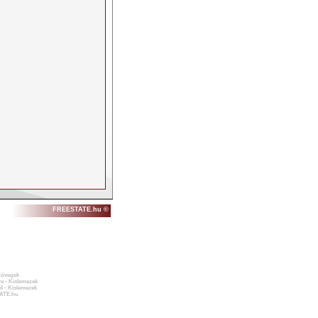
FREESTATE.hu ©
zövegek
e - Kislemezek
l - Kislemezek
ATE.hu