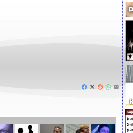
Kap
d
d
d