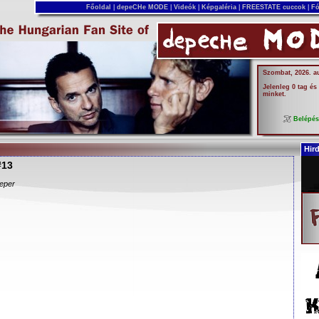
Főoldal
|
depeCHe MODE
|
Videók
|
Képgaléria
|
FREESTATE cuccok
|
Fó
Szombat, 2026. a
Jelenleg 0 tag és
minket.
Belépé
Hir
#13
eper