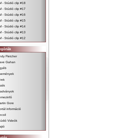
M - Stúdió clip #18
M - Stúdió clip #17
M - Stúdió clip #16
M - Stúdió clip #15
M - Stúdió clip #14
M - Stúdió clip #13
M - Stúdió clip #12
egóriák
ndy Fletcher
ave Gahan
gyéb
semények
írek
áték
iadványok
emezinfó
artin Gore
ortál információ
ecoil
túdió Videók
ajtó
detés