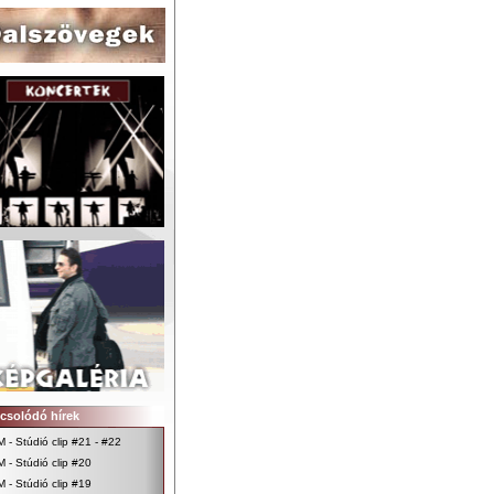
csolódó hírek
M - Stúdió clip #21 - #22
M - Stúdió clip #20
M - Stúdió clip #19