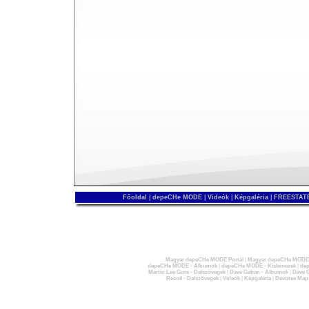
Főoldal
|
depeCHe MODE
|
Videók
|
Képgaléria
|
FREESTATE
Magyar depeCHe MODE Portál
|
Magyar depeCHe MODE 
depeCHe MODE - Albumok
|
depeCHe MODE - Kislemezek
|
dep
Martin Lee Gore - Dalszövegek
|
Dave Gahan - Albumok
|
Dave G
Recoil - Dalszövegek
|
Videók
|
Képgaléria
|
Devotee Map