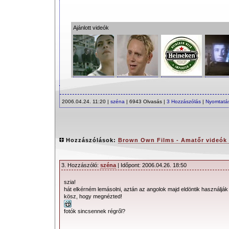
Ajánlott videók
2006.04.24. 11:20 |
széna
| 6943 Olvasás |
3 Hozzászólás
|
Nyomtatá
Hozzászólások:
Brown Own Films - Amatőr videók 
3. Hozzászóló:
széna
| Időpont: 2006.04.26. 18:50
szia!
hát elkérném lemásolni, aztán az angolok majd eldöntik használják 
kösz, hogy megnézted!
fotók sincsennek régről?