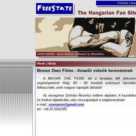
Főoldal
|
dep
Hírek | Hírek
Brown Own Films - Amatőr videók kerestetnek
A BROWN OWL FILMS, aki a hivatalos dM dokumentum
segítségeteket! Régi, 80’ - 90’ évekből származó házivideó
felhasználni, amin magyar rajongók láthatók!
Az anyagokat Szénási Ákoshoz kellene eljuttatni. A kazettákat
és fotókat digitalizálás után visszajuttatjuk a tulajdonosának!
e-mail.:
szenaone@gmail.com
tel.: +36 20 5562385