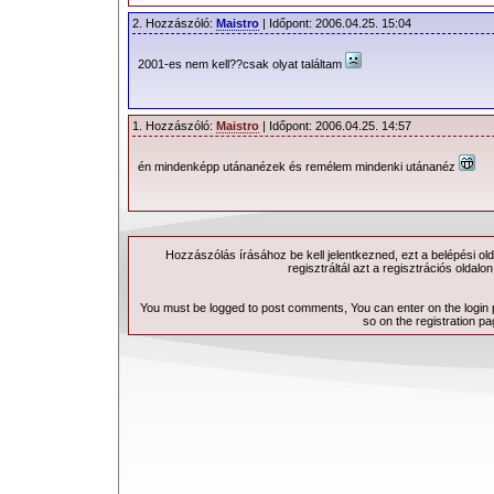
2. Hozzászóló:
Maistro
| Időpont: 2006.04.25. 15:04
2001-es nem kell??csak olyat találtam
1. Hozzászóló:
Maistro
| Időpont: 2006.04.25. 14:57
én mindenképp utánanézek és remélem mindenki utánanéz
Hozzászólás írásához be kell jelentkezned, ezt a
belépési
old
regisztráltál azt a
regisztrációs
oldalon
You must be logged to post comments, You can enter on the
login
so on the
registration p