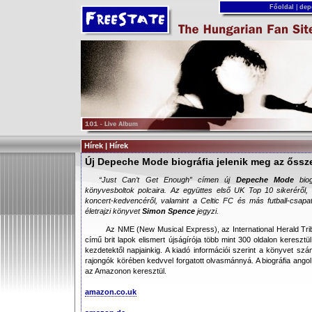
Főoldal
|
dep
Hírek | Hírek
Új Depeche Mode biográfia jelenik meg az őssz
“
Just Can’t Get Enough
” címen új
Depeche Mode
biog
könyvesboltok polcaira. Az együttes első UK Top 10 sikeréről,
koncert-kedvencéről, valamint a Celtic FC és más futball-csapa
életrajzi könyvet
Simon Spence
jegyzi.
Az NME (New Musical Express), az International Herald Tr
című brit lapok elismert újságírója több mint 300 oldalon keresztül
kezdetektől napjainkig. A kiadó információi szerint a könyvet szá
rajongók körében kedvvel forgatott olvasmánnyá. A biográfia angol
az Amazonon keresztül.
amazon.co.uk