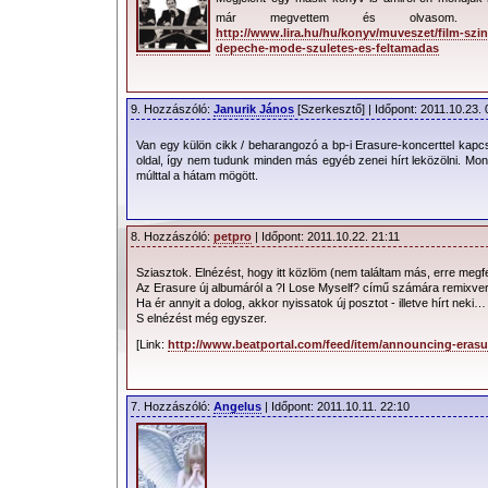
már megvettem és olvasom.
http://www.lira.hu/hu/konyv/muveszet/film-sz
depeche-mode-szuletes-es-feltamadas
9. Hozzászóló:
Janurik János
[Szerkesztő] | Időpont: 2011.10.23. 
Van egy külön cikk / beharangozó a bp-i Erasure-koncerttel kapcs
oldal, így nem tudunk minden más egyéb zenei hírt leközölni. Mon
múlttal a hátam mögött.
8. Hozzászóló:
petpro
| Időpont: 2011.10.22. 21:11
Sziasztok. Elnézést, hogy itt közlöm (nem találtam más, erre megfe
Az Erasure új albumáról a ?I Lose Myself? című számára remixver
Ha ér annyit a dolog, akkor nyissatok új posztot - illetve hírt neki…
S elnézést még egyszer.
[Link:
http://www.beatportal.com/feed/item/announcing-erasur
7. Hozzászóló:
Angelus
| Időpont: 2011.10.11. 22:10