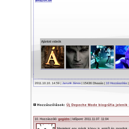
amazon.de
Ajánlott videók
2011.10.10. 14:59 |
Janurik János
| 15436 Olvasás |
10 Hozzászólás
Hozzászólások:
Új Depeche Mode biográfia jelenik
10. Hozzászóló:
gegidm
| Időpont: 2011.11.07. 11:04
Megjelent egy másik könyv is amiről én mondjuk n