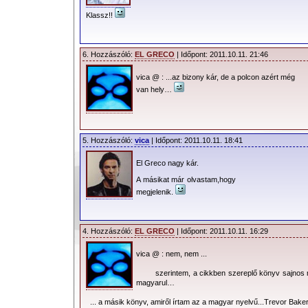
Klassz!!
6. Hozzászóló:
EL GRECO
| Időpont: 2011.10.11. 21:46
vica @ : ...az bizony kár, de a polcon azért még
van hely…
5. Hozzászóló:
vica
| Időpont: 2011.10.11. 18:41
El Greco nagy kár.
A másikat már olvastam,hogy
megjelenik.
4. Hozzászóló:
EL GRECO
| Időpont: 2011.10.11. 16:29
vica @ : nem, nem ...
szerintem, a cikkben szereplő könyv sajnos 
magyarul…
... a másik könyv, amiről írtam az a magyar nyelvű...Trevor Bake