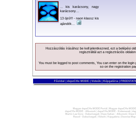
... kis karácsony, nagy
karácsony…
13 öjró!!! - naon klassz kis
ajándék…
Hozzászólás írásához be kell jelentkezned, ezt a
belépési
old
regisztráltál azt a
regisztrációs
oldalon
You must be logged to post comments, You can enter on the
login
so on the
registration p
Főoldal
|
depeCHe MODE
|
Videók
|
Képgaléria
|
FREESTATE
Magyar depeCHe MODE Portál
|
Magyar depeCHe MODE 
depeCHe MODE - Albumok
|
depeCHe MODE - Kislemezek
|
dep
Martin Lee Gore - Dalszövegek
|
Dave Gahan - Albumok
|
Dave G
Recoil - Dalszövegek
|
Videók
|
Képgaléria
|
Devotee Map