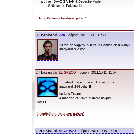
a címe : DAVE GAHAN & Depeche Mode
Születés és Feltámadás
http://silenos.hu/dave-gahan/
3. Hozzászóló:
vica
| Időpont: 2011.10.11. 13:39
Biztos én vagyok a buta ,de akkor ez a könyv
magyarul is lesz?
2. Hozzászóló:
EL GRECO
| Időpont: 2011.10.11. 11:07
... létezik egy másik könyv is -
magyarul, 264 oldal !!!
kedves Télapó!
a rendelés elküldve, tudod a dolgod…
köszi!
http://silenos.hu/dave-gahan/
1. Hozzászóló:
EL GRECO
| Időpont: 2011.10.10. 23:09