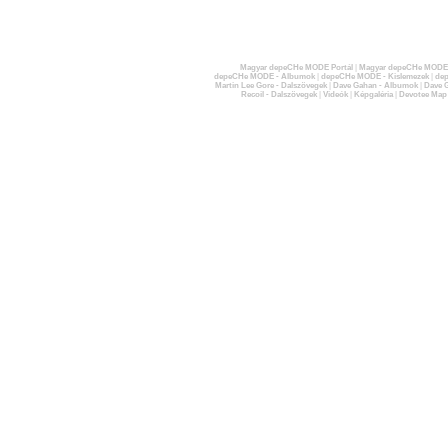
Magyar depeCHe MODE Portál
|
Magyar depeCHe MODE 
depeCHe MODE - Albumok
|
depeCHe MODE - Kislemezek
|
dep
Martin Lee Gore - Dalszövegek
|
Dave Gahan - Albumok
|
Dave G
Recoil - Dalszövegek
|
Videók
|
Képgaléria
|
Devotee Map