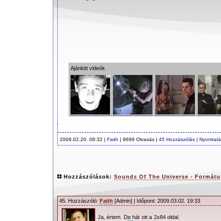
Ajánlott videók
2009.02.20. 08:32 |
Faith
| 9699 Olvasás |
45 Hozzászólás
|
Nyomtatá
Hozzászólások:
Sounds Of The Universe - Formát
45. Hozzászóló:
Faith
[Admin] | Időpont: 2009.03.02. 19:33
Ja, értem. De hát ott a 2x84 oldal.