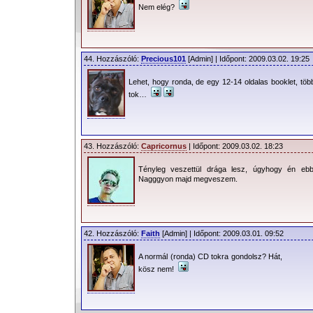
Nem elég?
44. Hozzászóló:
Precious101
[Admin] | Időpont: 2009.03.02. 19:25
Lehet, hogy ronda, de egy 12-14 oldalas booklet, töb
tok…
43. Hozzászóló:
Capricornus
| Időpont: 2009.03.02. 18:23
Tényleg veszettül drága lesz, úgyhogy én ebb
Nagggyon majd megveszem.
42. Hozzászóló:
Faith
[Admin] | Időpont: 2009.03.01. 09:52
A normál (ronda) CD tokra gondolsz? Hát,
kösz nem!