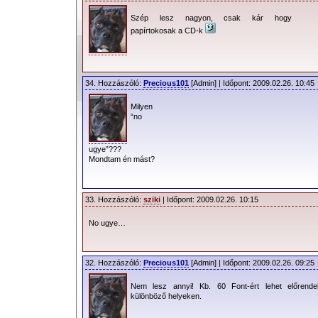
Szép lesz nagyon, csak kár hogy
papírtokosak a CD-k
34. Hozzászóló:
Precious101
[Admin] | Időpont: 2009.02.26. 10:45
Milyen
“no
ugye”???
Mondtam én mást?
33. Hozzászóló:
sziki
| Időpont: 2009.02.26. 10:15
No ugye…
32. Hozzászóló:
Precious101
[Admin] | Időpont: 2009.02.26. 09:25
Nem lesz annyi! Kb. 60 Font-ért lehet előrende
különböző helyeken.