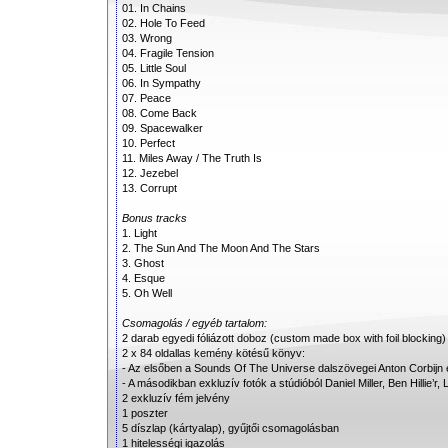
01. In Chains
02. Hole To Feed
03. Wrong
04. Fragile Tension
05. Little Soul
06. In Sympathy
07. Peace
08. Come Back
09. Spacewalker
10. Perfect
11. Miles Away / The Truth Is
12. Jezebel
13. Corrupt
Bonus tracks
1. Light
2. The Sun And The Moon And The Stars
3. Ghost
4. Esque
5. Oh Well
Csomagolás / egyéb tartalom:
2 darab egyedi fóliázott doboz (custom made box with foil blocking)
2 x 84 oldallas kemény kötésű könyv:
- Az elsőben a Sounds Of The Universe dalszövegei Anton Corbijn ex
- A másodikban exkluzív fotók a stúdióból Daniel Miller, Ben Hillie’
2 exkluzív fém jelvény
1 poszter
5 díszlap (kártyalap), gyűjtői csomagolásban
1 hitelességi igazolás