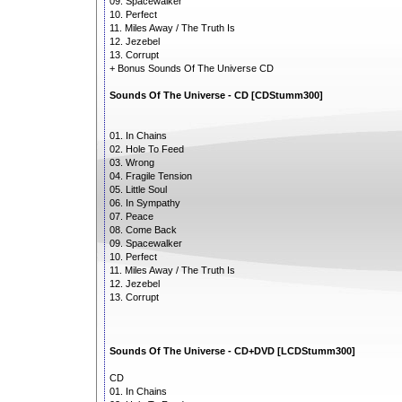
09. Spacewalker
10. Perfect
11. Miles Away / The Truth Is
12. Jezebel
13. Corrupt
+ Bonus Sounds Of The Universe CD
Sounds Of The Universe - CD [CDStumm300]
01. In Chains
02. Hole To Feed
03. Wrong
04. Fragile Tension
05. Little Soul
06. In Sympathy
07. Peace
08. Come Back
09. Spacewalker
10. Perfect
11. Miles Away / The Truth Is
12. Jezebel
13. Corrupt
Sounds Of The Universe - CD+DVD [LCDStumm300]
CD
01. In Chains