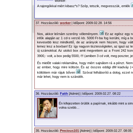
Worker:
A rajongókkal miért kibasz*s? Szép, tetszik, megvesszük, emlék
37. Hozzászóló:
worker
| Időpont: 2009.02.28. 14:56
Nos, akkor leírnám szerény véleményem.
Ez az egész egy nag
infók alapján az 1 cd-s verzió kb. 5000 Ft-ba fog kerülni, míg a b
kevesebb lesz mindkettő, de az arányok nem hiszem, hogy vált
lemez lesz a boxban! Ez így nagyon tisztességtelen, az igazi az l
új számokkal. Az utolsó box amit megvettem az a Front 242 konc
3900,- volt, a box pedig 5500,-!!! (amiben 3 cd volt, meg poszter, 
És mielőtt valaki reklamálna, hogy miért sajnálom rá a pénzt. Ne
az ember, hogy mire költsön. És az összes eddigi dM kiadváy (+ ö
költöttem már rájuk bőven
. Szóval felháborító a dolog, ezzel 
már lehet, hogy nem is szándék.
36. Hozzászóló:
Faith
[Admin] | Időpont: 2009.02.27. 08:22
Én kifejezetten örülök a papírnak, inkább mint a si
volna szebb…
35. Hozzászóló:
Precious101
[Admin] | Időpont: 2009.02.27. 08:05