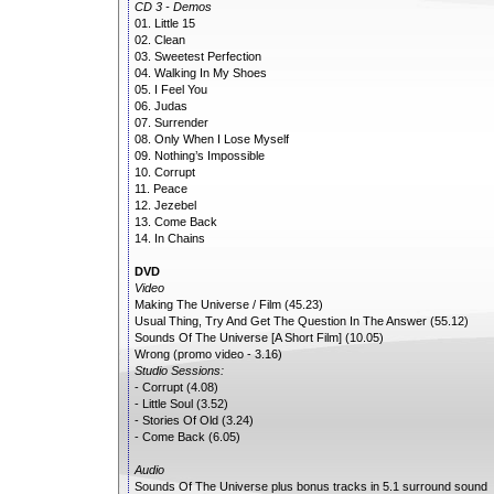
CD 3 - Demos
01. Little 15
02. Clean
03. Sweetest Perfection
04. Walking In My Shoes
05. I Feel You
06. Judas
07. Surrender
08. Only When I Lose Myself
09. Nothing’s Impossible
10. Corrupt
11. Peace
12. Jezebel
13. Come Back
14. In Chains
DVD
Video
Making The Universe / Film (45.23)
Usual Thing, Try And Get The Question In The Answer (55.12)
Sounds Of The Universe [A Short Film] (10.05)
Wrong (promo video - 3.16)
Studio Sessions:
- Corrupt (4.08)
- Little Soul (3.52)
- Stories Of Old (3.24)
- Come Back (6.05)
Audio
Sounds Of The Universe plus bonus tracks in 5.1 surround sound