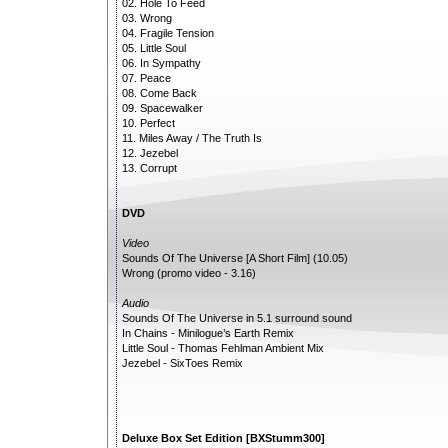
02. Hole To Feed
03. Wrong
04. Fragile Tension
05. Little Soul
06. In Sympathy
07. Peace
08. Come Back
09. Spacewalker
10. Perfect
11. Miles Away / The Truth Is
12. Jezebel
13. Corrupt
DVD
Video
Sounds Of The Universe [A Short Film] (10.05)
Wrong (promo video - 3.16)
Audio
Sounds Of The Universe in 5.1 surround sound
In Chains - Minilogue’s Earth Remix
Little Soul - Thomas Fehlman Ambient Mix
Jezebel - SixToes Remix
Deluxe Box Set Edition [BXStumm300]