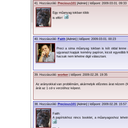
41. Hozzászóló:
Precious101
[Admin] | Időpont: 2009.03.01. 09:33
Egy műanyag tokban több
is elfér!
40. Hozzászóló:
Faith
[Admin] | Időpont: 2009.03.01. 00:23
Preci a sima műanyag tokban is két oldal lenne 
ugyanazt kapjuk kemény papíron, kicsit egyedibb 
hacsak nem lehetne digit választani.
39. Hozzászóló:
worker
| Időpont: 2009.02.28. 19:35
Az arányokkal van problémám, akármelyik előzetes árat nézem (fon
árát az 1 cd-s verzióhoz képest.
38. Hozzászóló:
Precious101
[Admin] | Időpont: 2009.02.28. 15:57
Faith:
A papírtokhoz nincs booklet, a műanyagoshoz lehet