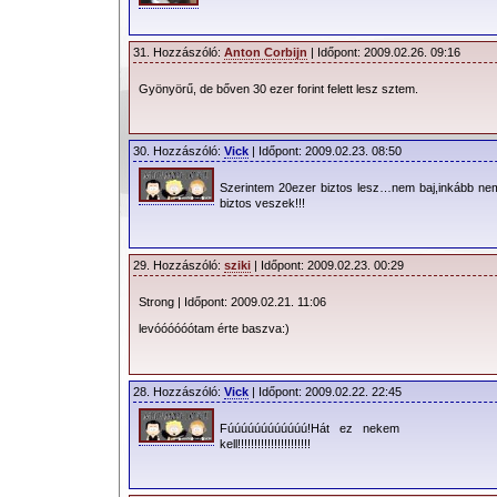
31. Hozzászóló:
Anton Corbijn
| Időpont: 2009.02.26. 09:16
Gyönyörű, de bőven 30 ezer forint felett lesz sztem.
30. Hozzászóló:
Vick
| Időpont: 2009.02.23. 08:50
Szerintem 20ezer biztos lesz…nem baj,inkább nem
biztos veszek!!!
29. Hozzászóló:
sziki
| Időpont: 2009.02.23. 00:29
Strong | Időpont: 2009.02.21. 11:06
levóóóóóótam érte baszva:)
28. Hozzászóló:
Vick
| Időpont: 2009.02.22. 22:45
Fúúúúúúúúúúúú!Hát ez nekem
kell!!!!!!!!!!!!!!!!!!!!!!