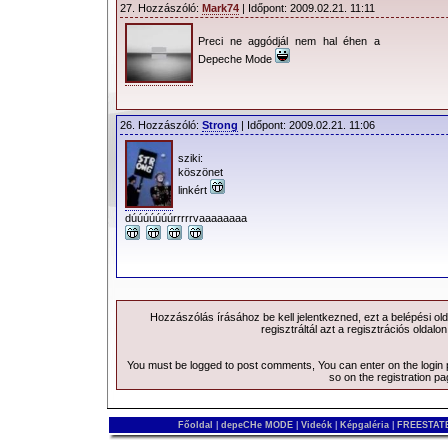
27. Hozzászóló:
Mark74
| Időpont: 2009.02.21. 11:11
Preci ne aggódjál nem hal éhen a
Depeche Mode
26. Hozzászóló:
Strong
| Időpont: 2009.02.21. 11:06
sziki:
köszönet
linkért
dúúúúúúúrrrrrvaaaaaaaa
Hozzászólás írásához be kell jelentkezned, ezt a
belépési
old
regisztráltál azt a
regisztrációs
oldalon
You must be logged to post comments, You can enter on the
login
so on the
registration p
Főoldal
|
depeCHe MODE
|
Videók
|
Képgaléria
|
FREESTATE