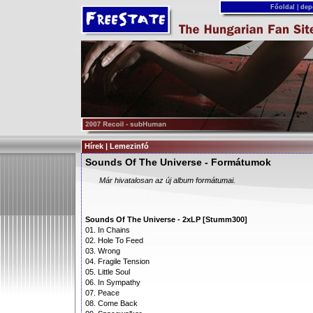
Főoldal
|
dep
Hírek | Lemezinfó
Sounds Of The Universe - Formátumok
Már hivatalosan az új album formátumai.
Sounds Of The Universe - 2xLP [Stumm300]
01. In Chains
02. Hole To Feed
03. Wrong
04. Fragile Tension
05. Little Soul
06. In Sympathy
07. Peace
08. Come Back