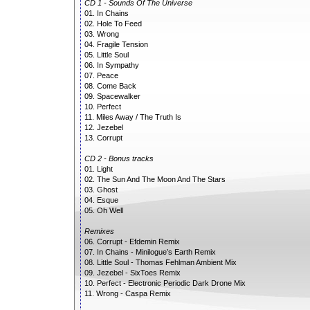
CD 1 - Sounds Of The Universe
01. In Chains
02. Hole To Feed
03. Wrong
04. Fragile Tension
05. Little Soul
06. In Sympathy
07. Peace
08. Come Back
09. Spacewalker
10. Perfect
11. Miles Away / The Truth Is
12. Jezebel
13. Corrupt
CD 2 - Bonus tracks
01. Light
02. The Sun And The Moon And The Stars
03. Ghost
04. Esque
05. Oh Well
Remixes
06. Corrupt - Efdemin Remix
07. In Chains - Minilogue’s Earth Remix
08. Little Soul - Thomas Fehlman Ambient Mix
09. Jezebel - SixToes Remix
10. Perfect - Electronic Periodic Dark Drone Mix
11. Wrong - Caspa Remix