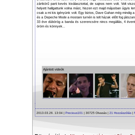
zártkörű parti kevés kiválasztottal, de sajnos nem volt. Volt vi
helyett hallgattunk volna mást, hiszen ezt majd májusban úgyis le
csak a mi kis igényünk volt. Egy biztos, Dave Gahan még mindig a l
és a Depeche Mode a mostani turnén is telt házak előtt fog játsza
33 éve dübörög a banda és szerencsére nincs megállás, 4 évente
öröm és könnyek...
Ajánlott videók
2013.03.26. 13:04 |
Precious101
| 30725 Olvasás |
21 Hozzászólás
|