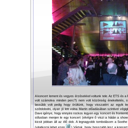
A koncert lement és vegyes érzésekkel voltunk tele. Az ETS és a P
volt számolva minden perc?) nem volt közönség énekeltetés, s
lassúbb volt pedig hogy örültünk, hogy visszatért az egyik l
szétdobolni, olyan jó lett volna Martin előadásában szintivel végig
Dave igénye, hogy ennyire rockos legyen egy koncert és frontem
stílusban menjen le egy koncert (elvégre ő viszi a hátán a show
kicsit jobban áll az élő dob. A legnagyobb tombolásom a Soothe 
(vitatkozni lehet ezen
) Vártuk, hogy hosszabb lesz a koncert