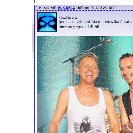
2. Hozzászóló:
EL GRECO
| Időpont: 2013.03.26. 18:10
köszi és grat…
(pic of the day) ahol “Martin szoknyában?, bak
láttam még rajta)...”