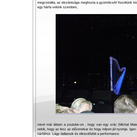
megcsinálta, az elszántsága meghozta a gyümölcsét! Kezdtünk kiol
egy hárfa velünk szemben,
mivel már láttam a youtube-on , hogy van egy srác (Michal Mate
nekik, hogy az lesz az előzenekar és hogy milyen jól nyomja. Igen e
hárfához. Lágy dallamok és elkezdődött a performance.