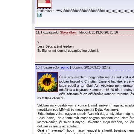
reklámozza!!!!!!K.jóóóóóóóóóóóóóóóóóóóóóóó:)))))))))))))))))))))))))))))))
11. Hozzászóló:
Skywalker.
| Időpont: 2013.03.26. 23:16
?
Lesz Bécs a 2nd leg-ben.
És Eigner mindenhol ugyanígy fog dobolni.
10. Hozzászóló:
sonic
| Időpont: 2013.03.26. 22:42
Én is úgy éreztem, hogy néha már túl sok volt a d
jobban hasonlító Christian Eigner-t hagyták érvén
jutott ebből a turnéból. Azt végképp nem értettem
odaállnia a bejárathoz annak a 15-20 fős kemény
előtt sétáltam át az előtérből a koncert terembe, 
as teltház ellenére.
Valóban rock-osabb volt a koncert, mint amilyen maga az új alb
megálltam egy MM-nál és megvettem a Delta Machine-t.
Előtte kellett volna, nagyon tetszik. Van két dal, amelyekkel még 
Child Inside), de a többi már most nagyon rendben van. Nem érd
kiemelkedően jól sikerült anyag. Bővebben majd később, ha jóv
délután ez megy az autóban.
Grat a “havernak”, hogy másolt jeggyel is sikerült bejutnia, n