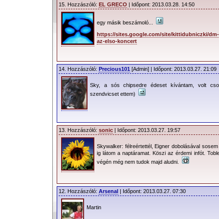
15. Hozzászóló:
EL GRECO
| Időpont: 2013.03.28. 14:50
egy másik beszámoló...
https://sites.google.com/site/kittidubniczki/dm
az-elso-koncert
14. Hozzászóló:
Precious101
[Admin] | Időpont: 2013.03.27. 21:09
Sky, a sós chipsedre édeset kívántam, volt cs
szendvicset ettem)
13. Hozzászóló:
sonic
| Időpont: 2013.03.27. 19:57
Skywalker: félreértettél, Eigner dobolásával sose
ig látom a naptáramat. Köszi az érdemi infót. Tobl
végén még nem tudok majd aludni.
12. Hozzászóló:
Arsenal
| Időpont: 2013.03.27. 07:30
Martin 