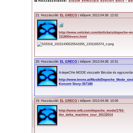
Hozzászólások:
Album bemutató koncert Bécs - B
21. Hozzászóló:
EL GRECO
| Időpont: 2013.04.08. 12:02
http://www.oeticket.com/de/tickets/depeche-mo
311800/event.html
20. Hozzászóló:
EL GRECO
| Időpont: 2013.04.08. 10:31
A depeCHe MODE visszatér Bécsbe és egyszerűe
http://www.krone.at/Musik/Depeche_Mode_sin
Konzert-Story-357180
19. Hozzászóló:
EL GRECO
| Időpont: 2013.04.08. 10:09
http://www.mlk.com/depeche_mode/1761-
the_delta_machine_tour_20132014