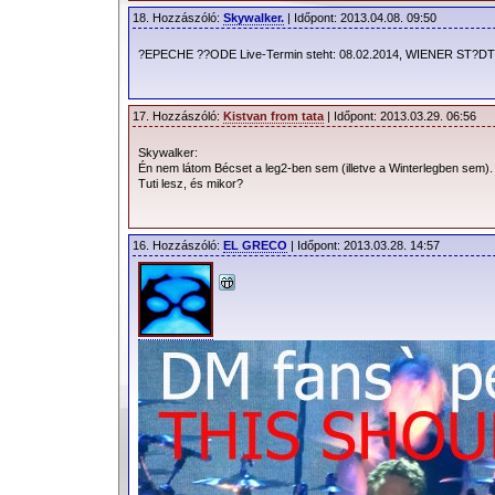
18. Hozzászóló:
Skywalker.
| Időpont: 2013.04.08. 09:50
?EPECHE ??ODE Live-Termin steht: 08.02.2014, WIENER ST?D
17. Hozzászóló:
Kistvan from tata
| Időpont: 2013.03.29. 06:56
Skywalker:
Én nem látom Bécset a leg2-ben sem (illetve a Winterlegben sem).
Tuti lesz, és mikor?
16. Hozzászóló:
EL GRECO
| Időpont: 2013.03.28. 14:57