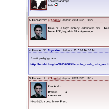
szoknyarandrága
ütős
5. Hozzászóló:
77Angels
| Időpont: 2013.03.26. 20:27
Dave ezt a hülye mellényt eldobhatná már… Nem 
lenne. Póló, ing, trikó. Mint réges-régen.
4. Hozzászóló:
Skywalker.
| Időpont: 2013.03.26. 20:24
A sofőr pedig így látta:
http://b-oldal.blog.hu/2013/03/25/depeche_mode_delta_mac
3. Hozzászóló:
77Angels
| Időpont: 2013.03.26. 20:17
Grat Andris!
Bátraké a
szerencse!
Köszönjük a beszámolót Preci.