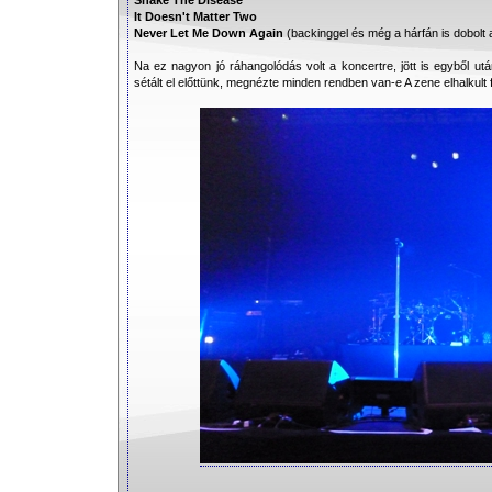
Shake The Disease
It Doesn't Matter Two
Never Let Me Down Again
(backinggel és még a hárfán is dobolt a
Na ez nagyon jó ráhangolódás volt a koncertre, jött is egyből u
sétált el előttünk, megnézte minden rendben van-e A zene elhalkult 