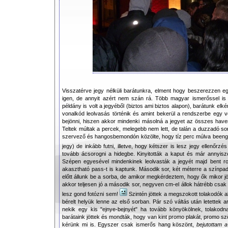
Visszatérve jegy nélküli barátunkra, elment hogy beszerezzen eg
igen, de annyit azért nem szán rá. Több magyar ismerőssel is 
példány is volt a jegyéből (biztos ami biztos alapon), barátunk elk
vonalkód leolvasás történik és amint bekerül a rendszerbe egy 
bejönni, hiszen akkor mindenki másolná a jegyet az összes have
Teltek múltak a percek, melegebb nem lett, de talán a duzzadó sor
szervező és hangosbemondón közölte, hogy tíz perc múlva beenged
jegy) de inkább futni, illetve, hogy kétszer is lesz jegy ellenőr
tovább ácsorogni a hidegbe. Kinyitották a kaput és már annyiszo
Szépen egyesével mindenkinek leolvasták a jegyét majd bent r
akasztható pass-t is kaptunk. Második sor, két méterre a színpadtó
előtt állunk be a sorba, de amikor megkérdeztem, hogy ők mikor jöt
akkor teljesen jó a második sor, negyven cm-el állok hátrébb c
lesz gond fotózni sem!
Szintén jöttek a megszokott tolakodók ak
bérelt helyük lenne az első sorban. Pár szó váltás után letettek a
nekik egy kis "ejnye-bejnyét" ha tovább könyökölnek, tolakod
barátaink jöttek és mondták, hogy van kint promo plakát, promo sz
kérünk mi is. Egyszer csak ismerős hang köszönt,
bejutottam 