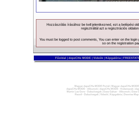
Hozzászólás írásához be kell jelentkezned, ezt a
belépési
old
regisztráltál azt a
regisztrációs
oldalon
You must be logged to post comments, You can enter on the
login
so on the
registration p
Főoldal
|
depeCHe MODE
|
Videók
|
Képgaléria
|
FREESTATE
Magyar depeCHe MODE Portál
|
Magyar depeCHe MODE 
depeCHe MODE - Albumok
|
depeCHe MODE - Kislemezek
|
dep
Martin Lee Gore - Dalszövegek
|
Dave Gahan - Albumok
|
Dave G
Recoil - Dalszövegek
|
Videók
|
Képgaléria
|
Devotee Map