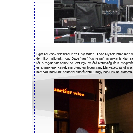
Egyszer csak felcsendült az Only When I Lose Myself, majd még t
de mikor hallottuk, hogy Dave "yes" "come on" hangokat is kiált, r
ről, a tagok nincsenek ott, ezt egy ott álló biztonság őr is meger
és igyunk egy kávét, mert tényleg hideg van. Elérkezett az öt ó
nem volt kedvünk bemenni elhatároztuk, hogy beállunk az akkorra