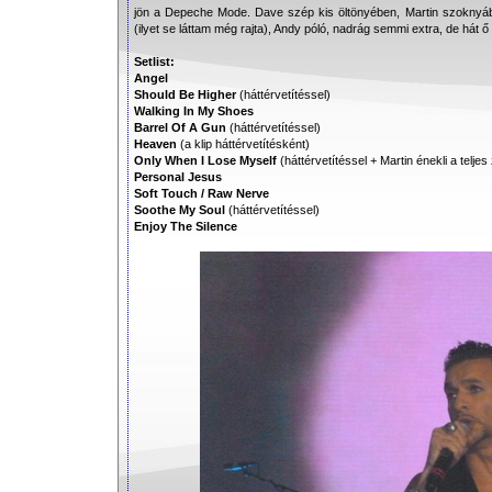
jön a Depeche Mode. Dave szép kis öltönyében, Martin szokny
(ilyet se láttam még rajta), Andy póló, nadrág semmi extra, de hát ő 
Setlist:
Angel
Should Be Higher
(háttérvetítéssel)
Walking In My Shoes
Barrel Of A Gun
(háttérvetítéssel)
Heaven
(a klip háttérvetítésként)
Only When I Lose Myself
(háttérvetítéssel + Martin énekli a teljes
Personal Jesus
Soft Touch / Raw Nerve
Soothe My Soul
(háttérvetítéssel)
Enjoy The Silence