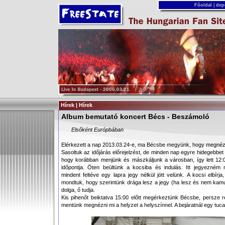
Főoldal
|
dep
Hírek | Hírek
Album bemutató koncert Bécs - Beszámoló
Elsőként Európbában
Elérkezett a nap 2013.03.24-e, ma Bécsbe megyünk, hogy megné
Sasoltuk az időjárás előrejelzést, de minden nap egyre hidegebbet 
hogy korábban menjünk és mászkáljunk a városban, így lett 12:00
időpontja. Öten beültünk a kocsiba és indulás. Itt jegyezném
mindent feltéve egy lapra jegy nélkül jött velünk. A kocsi elbírj
mondtuk, hogy szerintünk drága lesz a jegy (ha lesz és nem kamu) 
dolga, ő tudja.
Kis pihenőt beiktatva 15:00 előtt megérkeztünk Bécsbe, persze r
mentünk megnézni mi a helyzet a helyszínnel. A bejáratnál egy tucat 