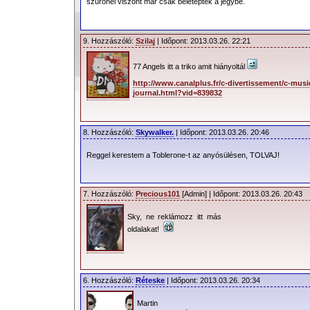
szűrőnél viszont már csak beletéptek a jegybe.
9. Hozzászóló:
Szilaj
| Időpont: 2013.03.26. 22:21
77 Angels itt a triko amit hiányoltál
http://www.canalplus.fr/c-divertissement/c-musi
journal.html?vid=839832
8. Hozzászóló:
Skywalker.
| Időpont: 2013.03.26. 20:46
Reggel kerestem a Toblerone-t az anyósülésen, TOLVAJ!
7. Hozzászóló:
Precious101
[Admin] | Időpont: 2013.03.26. 20:43
Sky, ne reklámozz itt más
oldalakat!
6. Hozzászóló:
Réteske
| Időpont: 2013.03.26. 20:34
Martin