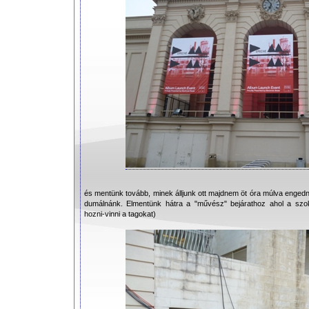
és mentünk tovább, minek álljunk ott majdnem öt óra múlva engedne
dumálnánk. Elmentünk hátra a "művész" bejárathoz ahol a szokás
hozni-vinni a tagokat)