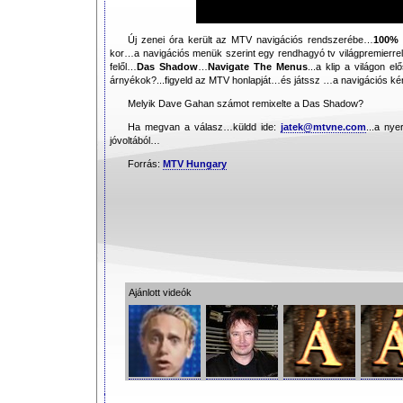
Új zenei óra került az MTV navigációs rendszerébe…
100%
kor…a navigációs menük szerint egy rendhagyó tv világpremierr
felől…
Das Shadow
…
Navigate The Menus
...a klip a világon 
árnyékok?...figyeld az MTV honlapját…és játssz …a navigációs k
Melyik Dave Gahan számot remixelte a Das Shadow?
Ha megvan a válasz…küldd ide:
jatek@mtvne.com
...a ny
jóvoltából…
Forrás:
MTV Hungary
Ajánlott videók