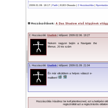
2009.01.09. 18:17 |
Faith
| 6183 Olvasás |
2 Hozzászólás
|
Nyomtatás
Hozzászólások:
A Das Shadow első klipjének világ
2. Hozzászóló:
Uselink
| Időpont: 2009.02.06. 19:27
Nekem nagyon bejön a Navigate the
Menus. Jó kis szám
1. Hozzászóló:
Uselink
| Időpont: 2009.01.09. 21:04
Én már elküldtem a helyes választ e-
mailben!
Hozzászólás írásához be kell jelentkezned, ezt a
belépési
old
regisztráltál azt a
regisztrációs
oldalon