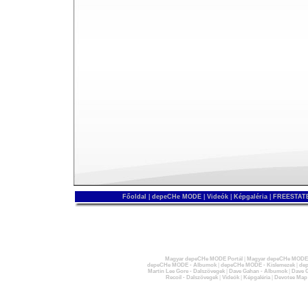
Főoldal
|
depeCHe MODE
|
Videók
|
Képgaléria
|
FREESTATE
Magyar depeCHe MODE Portál
|
Magyar depeCHe MODE 
depeCHe MODE - Albumok
|
depeCHe MODE - Kislemezek
|
dep
Martin Lee Gore - Dalszövegek
|
Dave Gahan - Albumok
|
Dave G
Recoil - Dalszövegek
|
Videók
|
Képgaléria
|
Devotee Map