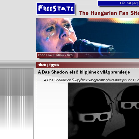
Főoldal
|
dep
Hírek | Egyéb
A Das Shadow első klipjének világpremierje
A Das Shadow első klipjének világpremierjével indul január 1