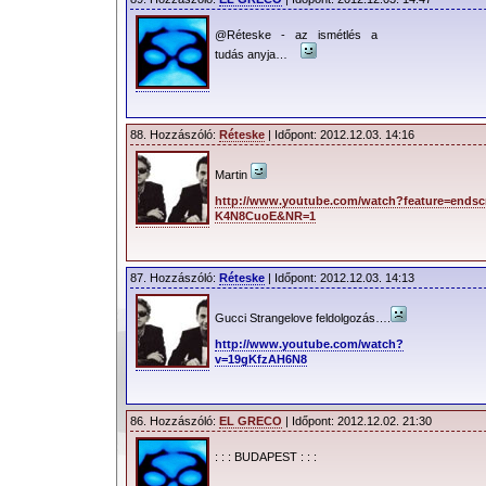
@Réteske - az ismétlés a
tudás anyja…
88. Hozzászóló:
Réteske
| Időpont: 2012.12.03. 14:16
Martin
http://www.youtube.com/watch?feature=ends
K4N8CuoE&NR=1
87. Hozzászóló:
Réteske
| Időpont: 2012.12.03. 14:13
Gucci Strangelove feldolgozás….
http://www.youtube.com/watch?
v=19gKfzAH6N8
86. Hozzászóló:
EL GRECO
| Időpont: 2012.12.02. 21:30
: : : BUDAPEST : : :