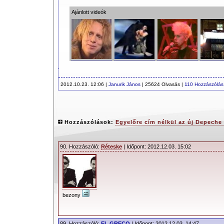
Ajánlott videók
2012.10.23. 12:06 |
Janurik János
| 25624 Olvasás |
110 Hozzászólás
Hozzászólások:
Egyelőre cím nélkül az új Depeche
90. Hozzászóló:
Réteske
| Időpont: 2012.12.03. 15:02
bezony
89. Hozzászóló:
EL GRECO
| Időpont: 2012.12.03. 14:47