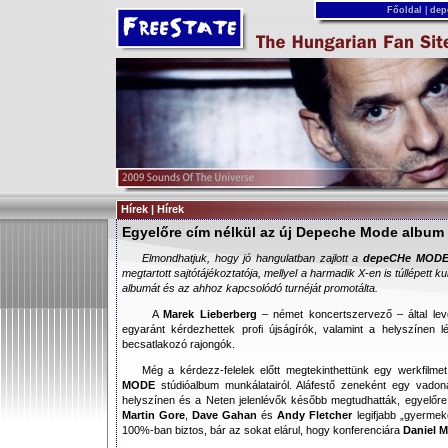
Főoldal
|
dep
Hírek | Hírek
Egyelőre cím nélkül az új Depeche Mode album 
Elmondhatjuk, hogy jó hangulatban zajlott a
depeCHe MOD
megtartott sajtótájékoztatója, mellyel a harmadik X-en is túllépett 
albumát és az ahhoz kapcsolódó turnéját promotálta.
A
Marek Lieberberg
– német koncertszervező – által leve
egyaránt kérdezhettek profi újságírók, valamint a helyszínen 
becsatlakozó rajongók.
Még a kérdezz-felelek előtt megtekinthettünk egy werkfilm
MODE
stúdióalbum munkálatairól. Aláfestő zeneként egy vadon
helyszínen és a Neten jelenlévők később megtudhatták, egyelőre
Martin Gore
,
Dave Gahan
és
Andy Fletcher
legifjabb „gyerme
100%-ban biztos, bár az sokat elárul, hogy konferenciára
Daniel Mi