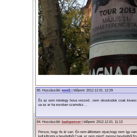
85. Hozzászóló:
novi1
| Időpont: 2012.12.01. 12:29
És az sem mindegy hova veszed…nem okoskodok csak kivancs
ua az ar ha euroban szamolsz…
84. Hozzászóló:
badspencer
| Időpont: 2012.12.01. 11:13
Persze, hogy fix ár van. Én nem állítottam olyat,hogy nem így v
kell kifizetni a bevételből.Csak az nem mind1 mennyi bevételből fiz