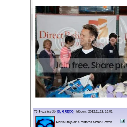
73. Hozzászóló:
EL GRECO
| Időpont: 2012.11.22. 16:01
Martin utálja az X-faktoros Simon Cowellt…