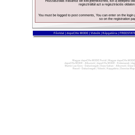
Hozzászólás írásához be kell jelentkezned, ezt a
belépési
old
regisztráltál azt a
regisztrációs
oldalon
You must be logged to post comments, You can enter on the
login
so on the
registration p
Főoldal
|
depeCHe MODE
|
Videók
|
Képgaléria
|
FREESTATE
Magyar depeCHe MODE Portál
|
Magyar depeCHe MODE 
depeCHe MODE - Albumok
|
depeCHe MODE - Kislemezek
|
dep
Martin Lee Gore - Dalszövegek
|
Dave Gahan - Albumok
|
Dave G
Recoil - Dalszövegek
|
Videók
|
Képgaléria
|
Devotee Map