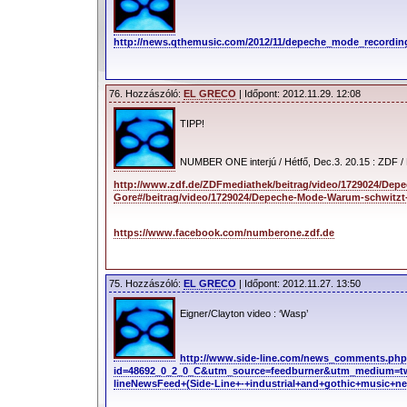
http://news.qthemusic.com/2012/11/depeche_mode_recordi
76. Hozzászóló:
EL GRECO
| Időpont: 2012.11.29. 12:08
TIPP!
NUMBER ONE interjú / Hétfő, Dec.3. 20.15 : ZDF / 
http://www.zdf.de/ZDFmediathek/beitrag/video/1729024/Dep
Gore#/beitrag/video/1729024/Depeche-Mode-Warum-schwitzt
https://www.facebook.com/numberone.zdf.de
75. Hozzászóló:
EL GRECO
| Időpont: 2012.11.27. 13:50
Eigner/Clayton video : ‘Wasp’
http://www.side-line.com/news_comments.ph
id=48692_0_2_0_C&utm_source=feedburner&utm_medium=tw
lineNewsFeed+(Side-Line+-+industrial+and+gothic+music+n