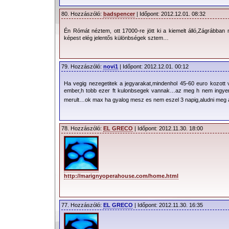
80. Hozzászóló:
badspencer
| Időpont: 2012.12.01. 08:32
Én Rómát néztem, ott 17000-re jött ki a kiemelt álló,Zágrábban
képest elég jelentős különbségek sztem…
79. Hozzászóló:
novi1
| Időpont: 2012.12.01. 00:12
Ha vegig nezegetitek a jegyarakat,mindenhol 45-60 euro kozo
ember,h tobb ezer ft kulonbsegek vannak…az meg h nem ingye
merult…ok max ha gyalog mesz es nem eszel 3 napig,aludni meg 
78. Hozzászóló:
EL GRECO
| Időpont: 2012.11.30. 18:00
http://marignyoperahouse.com/home.html
77. Hozzászóló:
EL GRECO
| Időpont: 2012.11.30. 16:35