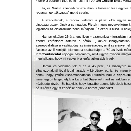
kísérik a basildoni triót, és ki más, mint
Anton Corbijn
felel a vizuá
Ja, és
Martin
színpadi ruházatában is biztosan lesz egy kis f
recepten ne változtass”
mottó szerint.
A szarkalábak, a ráncok valamint a plusz kilók ugyan mind
dinoszauruszok ülnek a színpadon,
Fletch
mégis nevetve kérte k
legjobbak az elektronikus zenei műfajban. És ezt el is hisszük neki(
Ha már október 23-ára, egy ilyen – számunkra – forradalmi na
szerint korántsem sötétek a nótáik -, akkor kihagyhatatla
szerepvállalása a vasfüggöny száműzésében, amit szerényen el i
fiatalnak az ő zenéjük jelentette a szabadságot a ’80-as évek más
InterContinental
rajongói ostromáról, amit ugyan minden magyar 
meghallgatni, hogy mi vagyunk a legfanatikusabb híveik.
Hamar és vidáman telt el ez a 45 perc, és bizonyára ma
elhangzottaknál jóval izgalmasabb – kérdések ott is, és magunkb
annak, hogy jövőre visszavonhatatlanul turnéra indul a
depeCH
ismét együtt lengethetjük a karunkat
Dave
-vel, mert az valóban e
közösségi érzés. És hagyjuk, hogy legalább a zene közelebb hoz
bő 30 éves együtt zenélése ennek a három „srácnak”!