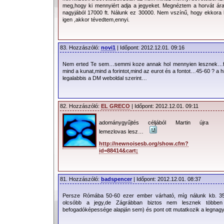
meg,hogy ki mennyiért adja a jegyeket. Megnéztem a horvát ára
nagyjából 17000 ft. Nálunk ez 30000. Nem vszínű, hogy ekkora k
igen ,akkor tévedtem,ennyi.
83. Hozzászóló:
novi1
| Időpont: 2012.12.01. 09:16
Nem erted Te sem…semmi koze annak hol mennyien lesznek…fix
mind a kunat,mind a forintot,mind az eurot és a fontot…45-60 ? a h
legalabbis a DM weboldal szerint…
82. Hozzászóló:
EL GRECO
| Időpont: 2012.12.01. 09:11
adománygyűjtés céljából Martin újra
lemezlovas lesz…
http://newnoisesb.org/show.cfm?
id=88414&cart;
81. Hozzászóló:
badspencer
| Időpont: 2012.12.01. 08:37
Persze Rómába 50-60 ezer ember várható, míg nálunk kb. 35-3
olcsóbb a jegy,de Zágrábban biztos nem lesznek többe
befogadóképessége alapján sem) és pont ott mutatkozik a legnag