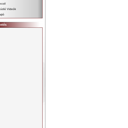
ecoil
túdió Videók
ajtó
detés