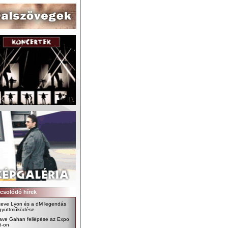
csolódó hírek
teve Lyon és a dM legendás
gyüttműködése
ave Gahan fellépése az Expo
6-on