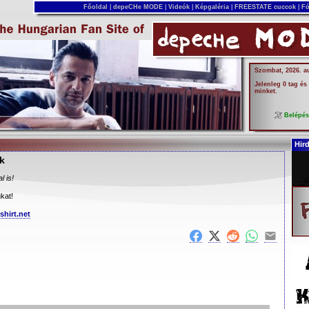
Főoldal
|
depeCHe MODE
|
Videók
|
Képgaléria
|
FREESTATE cuccok
|
Fó
Szombat, 2026. a
Jelenleg 0 tag és
minket.
Belépé
Hir
k
l is!
kat!
shirt.net