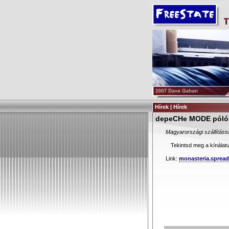
Hírek | Hírek
depeCHe MODE póló
Magyarországi szállítássa
Tekintsd meg a kínálatu
Link:
monasteria.spread