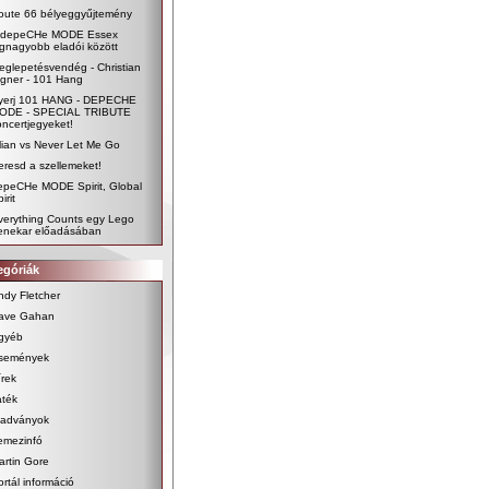
oute 66 bélyeggyűjtemény
 depeCHe MODE Essex
egnagyobb eladói között
eglepetésvendég - Christian
igner - 101 Hang
yerj 101 HANG - DEPECHE
ODE - SPECIAL TRIBUTE
oncertjegyeket!
ilian vs Never Let Me Go
eresd a szellemeket!
epeCHe MODE Spirit, Global
irit
verything Counts egy Lego
enekar előadásában
egóriák
ndy Fletcher
ave Gahan
gyéb
semények
írek
áték
iadványok
emezinfó
artin Gore
ortál információ