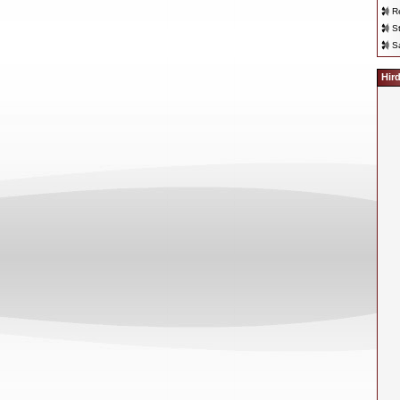
R
S
S
Hir