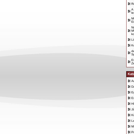
R
A
l
M
E
N
M
k
L
K
d
Sp
E
Z
Kat
A
D
E
E
H
J
K
L
M
P