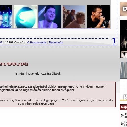
01
| 12863 Olvasás |
0 Hozzászólás
|
Nyomtatás
CHe MODE pólók
Itt még nincsenek hozzászólások.
 kell jelentkezned, ezt a
belépési
oldalon megteheted. Amennyiben még nem
egisztráltál azt a
regisztrációs
oldalon tudod elvégezni.
 comments, You can enter on the
login page
. If You're not registered yet, You can do
so on the
registration page
.
Kap
S
e
D
8