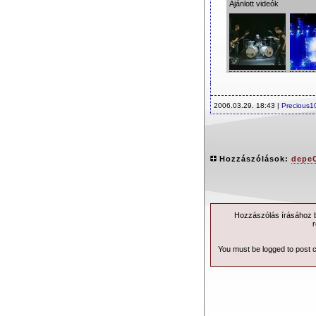
Ajánlott videók
2006.03.29. 18:43 |
Precious1
Hozzászólások:
depe
Hozzászólás írásához be
r
You must be logged to post