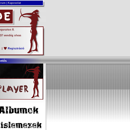
rum
|
Kapcsolat
ugusztus 8.
 37 vendég olvas
s
|
Regisztráció
detés