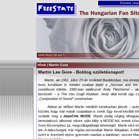
Főoldal
|
dep
Hírek | Martin Gore
Martin Lee Gore - Boldog születésnapot!
Martin, aki 1961. július 23-án született Basildonban, ma ünnepl
éves korábban is minden szabad idejét a „Norman and the
zenéléssel töltötte. 1980-ban találkozott Andy Fletcherrel – a
becéztek – a The Van Gogh Klubban. Andy által került egy cs
„Composition of Sound” zenekarban.
Abban az időben Martin mindkét zenekarban játszik – az
közölni, hogy már másik csapatban is zenél. Egy évvel később ér
születik meg a
depeCHe MODE
. Martin pedig végleg elhagyj
bemutatkozó albumuk sikere után kilép a MODE-ból, ennek kösz
Gore főszerephez jut, megcsillogtathatja tehetségét. Martin első
lett. A dalszövegek már régóta porosodtak Martin fiókjaiban. A t
ezért is érezhető olykor gyermeki naivitás a dalokban, viszont Ma