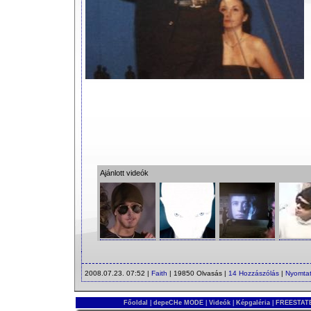
Ajánlott videók
2008.07.23. 07:52 |
Faith
| 19850 Olvasás |
14 Hozzászólás
|
Nyomta
Főoldal
|
depeCHe MODE
|
Videók
|
Képgaléria
|
FREESTATE