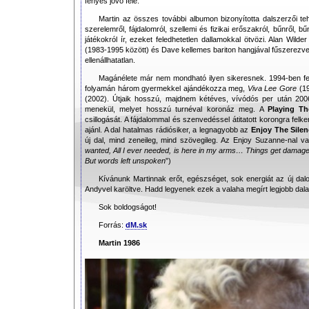
fényes jövő felé.
Martin az összes további albumon bizonyította dalszerzői te
szerelemről, fájdalomról, szellemi és fizikai erőszakról, bűnről, bű
játékokról ír, ezeket feledhetetlen dallamokkal ötvözi. Alan Wil
(1983-1995 között) és Dave kellemes bariton hangjával fűszerezve s
ellenállhatatlan.
Magánélete már nem mondható ilyen sikeresnek. 1994-ben fe
folyamán három gyermekkel ajándékozza meg,
Viva Lee Gore
(19
(2002). Útjaik hosszú, majdnem kétéves, vívódós per után 2006
menekül, melyet hosszú turnéval koronáz meg. A
Playing T
csillogását. A fájdalommal és szenvedéssel átitatott korongra felke
ajánl. A dal hatalmas rádiósiker, a legnagyobb az
Enjoy The Sile
új dal, mind zeneileg, mind szövegileg. Az Enjoy Suzanne-nal va
wanted, All I ever needed, is here in my arms… Things get damage
But words left unspoken
”)
Kívánunk Martinnak erőt, egészséget, sok energiát az új da
Andyvel karöltve. Hadd legyenek ezek a valaha megírt legjobb dala
Sok boldogságot!
Forrás:
dM.sk
Martin 1986