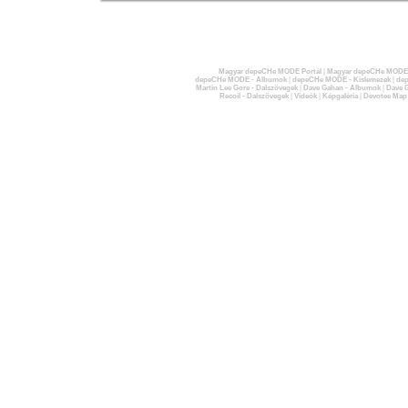
Magyar depeCHe MODE Portál
|
Magyar depeCHe MODE 
depeCHe MODE - Albumok
|
depeCHe MODE - Kislemezek
|
dep
Martin Lee Gore - Dalszövegek
|
Dave Gahan - Albumok
|
Dave G
Recoil - Dalszövegek
|
Videók
|
Képgaléria
|
Devotee Map