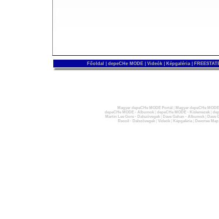
Főoldal
|
depeCHe MODE
|
Videók
|
Képgaléria
|
FREESTATE
Magyar depeCHe MODE Portál
|
Magyar depeCHe MODE 
depeCHe MODE - Albumok
|
depeCHe MODE - Kislemezek
|
dep
Martin Lee Gore - Dalszövegek
|
Dave Gahan - Albumok
|
Dave G
Recoil - Dalszövegek
|
Videók
|
Képgaléria
|
Devotee Map