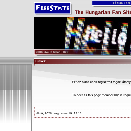
Főoldal
|
dep
Linkek
Ezt az oldalt csak regisztrált tagok látha
To access this page membership is requi
Hétfő, 2026. augusztus 10. 12:16