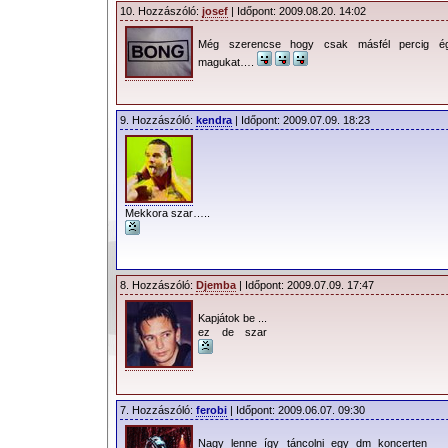
10. Hozzászóló:
josef
| Időpont: 2009.08.20. 14:02
Még szerencse hogy csak másfél percig ég
magukat….
9. Hozzászóló:
kendra
| Időpont: 2009.07.09. 18:23
Mekkora szar…..
8. Hozzászóló:
Djemba
| Időpont: 2009.07.09. 17:47
Kapjátok be ...
ez de szar
7. Hozzászóló:
ferobi
| Időpont: 2009.06.07. 09:30
Nagy lenne így táncolni egy dm koncerten