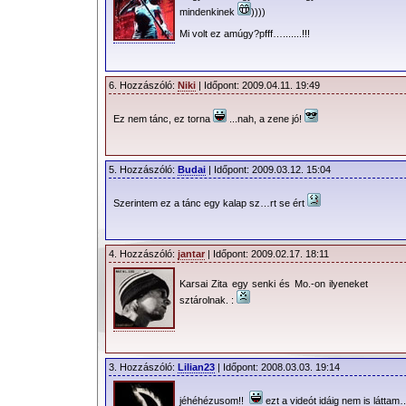
mindenkinek
))))
Mi volt ez amúgy?pfff….......!!!
6. Hozzászóló:
Niki
| Időpont: 2009.04.11. 19:49
Ez nem tánc, ez torna
...nah, a zene jó!
5. Hozzászóló:
Budai
| Időpont: 2009.03.12. 15:04
Szerintem ez a tánc egy kalap sz…rt se ért
4. Hozzászóló:
jantar
| Időpont: 2009.02.17. 18:11
Karsai Zita egy senki és Mo.-on ilyeneket
sztárolnak. :
3. Hozzászóló:
Lilian23
| Időpont: 2008.03.03. 19:14
jéhéhézusom!!
ezt a videót idáig nem is láttam