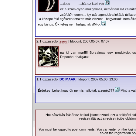
...deee ....hát ez kaki volt
ez a szám olyan mozgalmas, nemértem mit csinálta
zsúfolt? neeem… igy utánagondolva inkább túl 
-a közepe felé egészen tetszett már viszont…begyorsult, nem álltak
egy biztos: Ők télleg nem hallgatnak dM-ot
2. Hozzászóló:
zsuu
| Időpont: 2007.05.07. 07:07
na jol van már!!!! Borzalmas egy produkciot cs
Depeche-t hallgatak!!!
1. Hozzászóló:
DOIMAAK
| Időpont: 2007.05.06. 13:06
Érdekes! Lehet hogy ők nem is hallották a zenét???
Mintha val
Hozzászólás írásához be kell jelentkezned, ezt a
belépési
old
regisztráltál azt a
regisztrációs
oldalon
You must be logged to post comments, You can enter on the
login
so on the
registration p