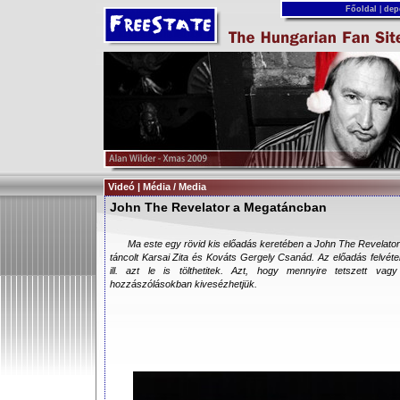
Főoldal
|
dep
Videó | Média / Media
John The Revelator a Megatáncban
Ma este egy rövid kis előadás keretében a John The Revelato
táncolt Karsai Zita és Kováts Gergely Csanád. Az előadás felvétel
ill. azt le is tölthetitek. Azt, hogy mennyire tetszett va
hozzászólásokban kivesézhetjük.