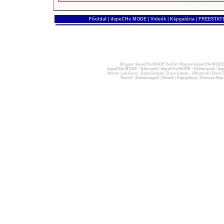
Főoldal
|
depeCHe MODE
|
Videók
|
Képgaléria
|
FREESTATE
Magyar depeCHe MODE Portál
|
Magyar depeCHe MODE 
depeCHe MODE - Albumok
|
depeCHe MODE - Kislemezek
|
dep
Martin Lee Gore - Dalszövegek
|
Dave Gahan - Albumok
|
Dave G
Recoil - Dalszövegek
|
Videók
|
Képgaléria
|
Devotee Map