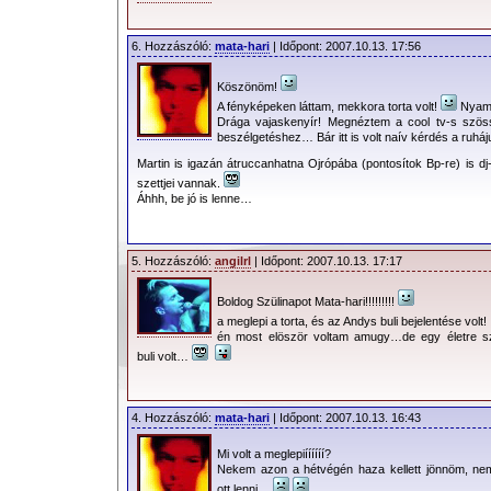
6. Hozzászóló:
mata-hari
| Időpont: 2007.10.13. 17:56
Köszönöm!
A fényképeken láttam, mekkora torta volt!
Nyami
Drága vajaskenyír! Megnéztem a cool tv-s szössz
beszélgetéshez… Bár itt is volt naív kérdés a ru
Martin is igazán átruccanhatna Ojrópába (pontosítok Bp-re) is dj-
szettjei vannak.
Áhhh, be jó is lenne…
5. Hozzászóló:
angilrl
| Időpont: 2007.10.13. 17:17
Boldog Szülinapot Mata-hari!!!!!!!!!
a meglepi a torta, és az Andys buli bejelentése volt
én most elöször voltam amugy…de egy életre s
buli volt…
4. Hozzászóló:
mata-hari
| Időpont: 2007.10.13. 16:43
Mi volt a meglepiíííííí?
Nekem azon a hétvégén haza kellett jönnöm, ne
ott lenni…