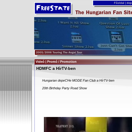
Főoldal
|
dep
Videó | Promó / Promotion
HDMFC a HírTV-ben
Hungarian depeCHe MODE Fan Club a HírTV-ben
20th Birthday Party Road Show