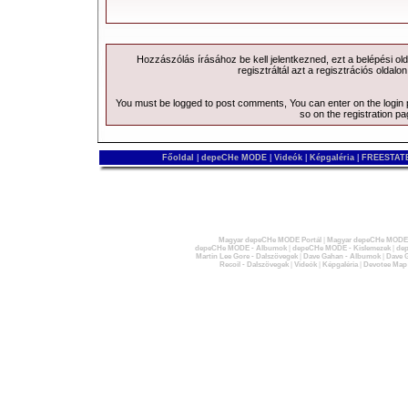
Hozzászólás írásához be kell jelentkezned, ezt a
belépési
old
regisztráltál azt a
regisztrációs
oldalon
You must be logged to post comments, You can enter on the
login
so on the
registration p
Főoldal
|
depeCHe MODE
|
Videók
|
Képgaléria
|
FREESTATE
Magyar depeCHe MODE Portál
|
Magyar depeCHe MODE 
depeCHe MODE - Albumok
|
depeCHe MODE - Kislemezek
|
dep
Martin Lee Gore - Dalszövegek
|
Dave Gahan - Albumok
|
Dave G
Recoil - Dalszövegek
|
Videók
|
Képgaléria
|
Devotee Map