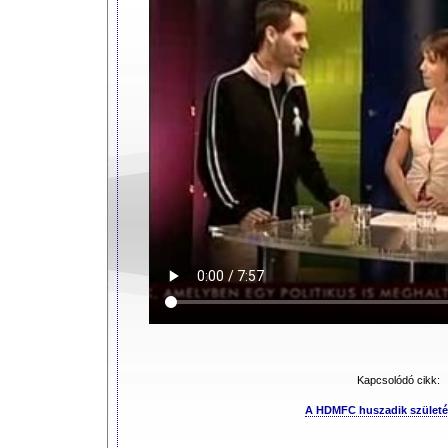
Kapcsolódó cikk:
A HDMFC huszadik születé