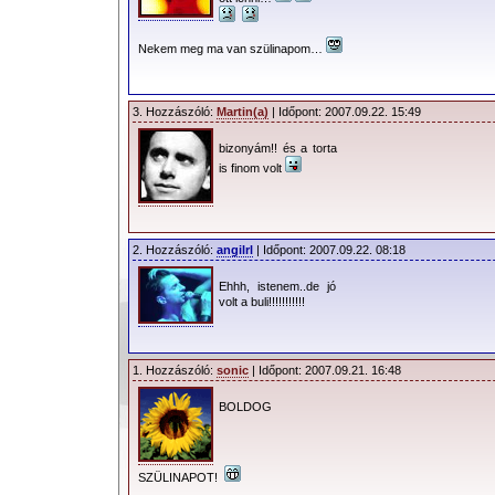
Nekem meg ma van szülinapom…
3. Hozzászóló:
Martin(a)
| Időpont: 2007.09.22. 15:49
bizonyám!! és a torta
is finom volt
2. Hozzászóló:
angilrl
| Időpont: 2007.09.22. 08:18
Ehhh, istenem..de jó
volt a buli!!!!!!!!!!!
1. Hozzászóló:
sonic
| Időpont: 2007.09.21. 16:48
BOLDOG
SZÜLINAPOT!