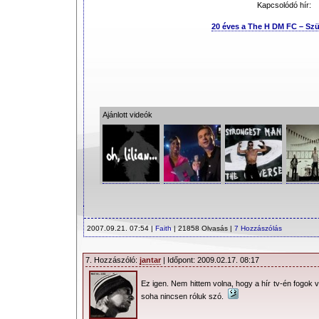
Kapcsolódó hír:
20 éves a The H DM FC – Szül
Ajánlott videók
2007.09.21. 07:54 |
Faith
| 21858 Olvasás |
7 Hozzászólás
7. Hozzászóló:
jantar
| Időpont: 2009.02.17. 08:17
Ez igen. Nem hittem volna, hogy a hír tv-én fogok ve
soha nincsen róluk szó.