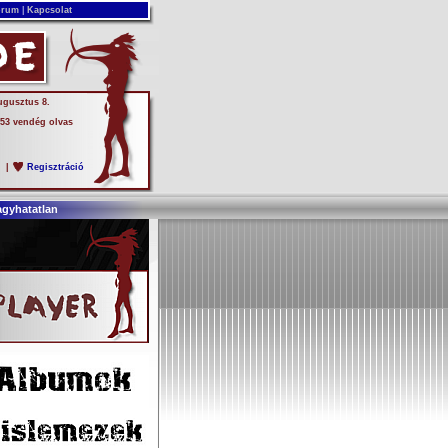
rum
|
Kapcsolat
ugusztus 8.
 53 vendég olvas
s
|
Regisztráció
agyhatatlan