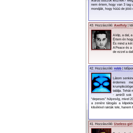
Ikarus buszok lesznek? Még 
nem értem, hogy van 3 tag u
mondják, hogy húúú de jóóó e
43. Hozzászóló:
Axelfoly
| Id
A klip, a dal,
Értem én hog
És mind a két
A Peace és a 
de ezzel a da
42. Hozzászóló:
robb
| Időpo
Látom senkine
érdemes me
krumplisütöge
találja. Tehát
- amiről sok
“depeses” hülyeség, mivel 20
a zenére tátogás a klipekb
klisékkel rakták tele, hane
41. Hozzászóló:
Useless-girl