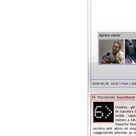
Ajánlott videók
2009.06.09. 18:32 |
Faith
| 34
59. Hozzászóló:
Soundlover
Useless - gir
én baromira ö
örülök…valaho
mentes a klis
Depeche Mode
arcokra akik akkor ott meg
végigkísérték jóformán az 