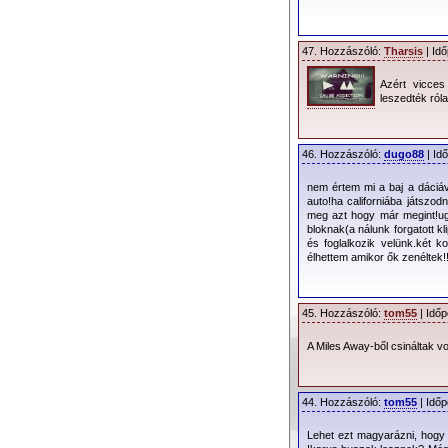
47. Hozzászóló:
Tharsis
| Idő
Azért vicces
leszedték ról
46. Hozzászóló:
dugo88
| Id
nem értem mi a baj a dáciáv
auto!ha californiába játsz
meg azt hogy már megint!ug
bloknak(a nálunk forgatott 
és foglalkozik velünk.két 
élhettem amikor ők zenéltek
45. Hozzászóló:
tom55
| Időp
A Miles Away-ből csináltak v
44. Hozzászóló:
tom55
| Időp
Lehet ezt magyarázni, hogy m