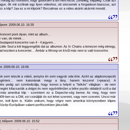
mindig azt mondom, hogy gödörben a dm nem kicsit. Zeneileg, klippileg. Csak azt
gye, ők mit szólnak egy ilyen videohoz, ott sincsenek a forgatáson basszus, azt
z a klip? Jaa ez a mi klipünk? Borzalmas ez a video akárki akármit mondd.
őpont: 2009.06.10. 16:35
 a koncert pont olyan, mint az album…
y van, de minek…
 budapesti koncertre van 4 - 4 jegyem…
Little Soul a két leggyengébb dal az albumon. Az In Chains a lemezen még elmegy,
llal kezdeni a koncertet… Ámbár a Wrong-on kívűl más nem is való koncertre.
nt: 2009.06.10. 16:06
k sem tetszik a videó, annyira én sem vagyok oda érte. Azért az alapkoncepciót
gérteni… nem katonának megy a lány, hanem leszerel (=peace). A
tés pedig azt szimbolizálja, hogy keresi a helyét a “békés” világban - de nem
 megint kifacsarták a dolgot és nem egyértélműen a béke pozitív oldaláról szól a dal
 más amerikai klip - szerintem ez a Depeche-ség benne. Az meg, hogy nem
09-ben ez a DM, ezt csinálják és ezt lehet szeretni, vagy nem szeretni. Uncsi már
en, kell ilyen is. Külön unikum, hogy végre nem amerikai környezetben klipes
m Közép-Európában valami porfészekben játszódik.
| Időpont: 2009.06.10. 15:52