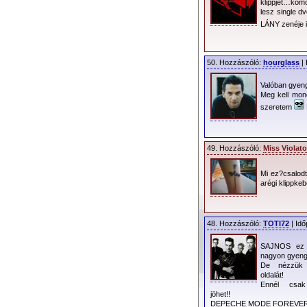
klippjét…kom
lesz single d
LÁNY zenéje
50. Hozzászóló:
hourglass
| 
Valóban gyeng
Meg kell mon
szeretem
49. Hozzászóló:
Miss Violato
Mi ez?csalod
arégi klippke
48. Hozzászóló:
TOTI72
| Idő
SAJNOS ez 
nagyon gyeng
De nézzük
oldalát!
Ennél csak
jöhet!!
DEPECHE MODE FOREVER!