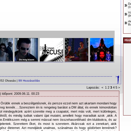
D
(
Vá
(
d
B
Hird
852 Olvasás |
99 Hozzászólás
Lapozás:
<
1
2
3
4
5
>
| Időpont: 2009.06.11. 00:23
l: Örülök ennek a beszélgetésnek, és persze ezzel nem azt akartam mondani hogy
reg lennék….Szereztem én is rengeteg barátot a DM által, és ennek kimondottan
l mindegyikünk azért szerette meg a csapatot, mert más volt, mert különleges,
éktől, és mindig tudtak valami újat mutatni, amellett hogy maradtak azok ,akik. A
.Emlékszem még a semmi mással nem összehasonlítható dm klubbokra, és az
jelentek. Szerettem őket, és most is szeretem. Akárcsak ezt a zenekart, akik
egész életemet. Azt mondjátok unalmas, szánalmas és hogy gödörben lennének?