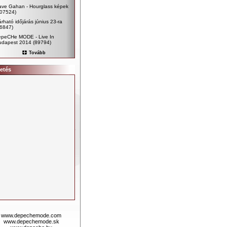
ave Gahan - Hourglass képek
107524)
rható időjárás június 23-ra
96847)
epeCHe MODE - Live In
udapest 2014
(89794)
Tovább
etés
www.depechemode.com
www.depechemode.sk