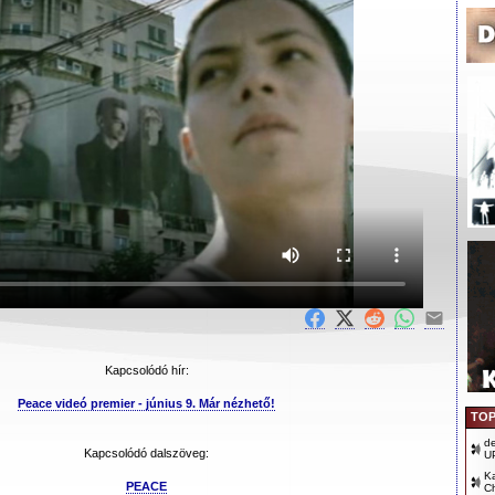
Kapcsolódó hír:
Peace videó premier - június 9. Már nézhető!
TOP
d
Kapcsolódó dalszöveg:
U
Ka
PEACE
Ch