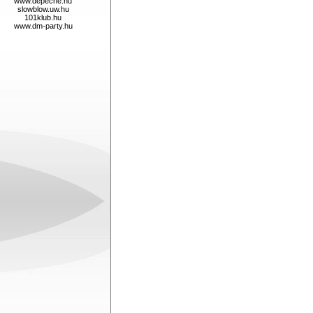
www.depeche.hu
slowblow.uw.hu
101klub.hu
www.dm-party.hu