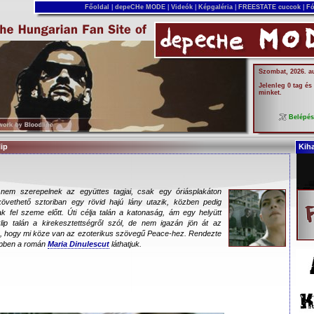
Főoldal
|
depeCHe MODE
|
Videók
|
Képgaléria
|
FREESTATE cuccok
|
Fó
Szombat, 2026. a
Jelenleg 0 tag és
minket.
Belépé
lip
Kih
 nem szerepelnek az együttes tagjai, csak egy óriásplakáton
követhető sztoriban egy rövid hajú lány utazik, közben pedig
fel szeme előtt. Úti célja talán a katonaság, ám egy helyütt
lip talán a kirekesztettségről szól, de nem igazán jön át az
m, hogy mi köze van az ezoterikus szövegű Peace-hez. Rendezte
pben a román
Maria Dinulescut
láthatjuk.