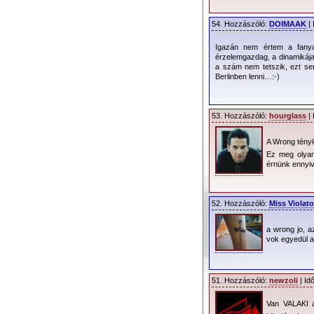
54. Hozzászóló:
DOIMAAK
| 
Igazán nem értem a fanyal
érzelemgazdag, a dinamikája
a szám nem tetszik, ezt sem
Berlinben lenni…:-)
53. Hozzászóló:
hourglass
| 
A Wrong tényle
Ez meg olyan
érnünk ennyiv
52. Hozzászóló:
Miss Violato
a wrong jo, 
vok egyedül a
51. Hozzászóló:
newzoli
| Id
Van VALAKI a