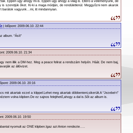
ak. Éppen úgy ahogy mi is. Éppen úgy ahogy a világ is. Eltérő a véleményünk, de
 is szeretjük őket. Ki-ki a maga módján, de rendületlenül. Meggyőzni nem akarok
barátok vagyunk…mi, itt mindannyian.
út
| Időpont: 2009.06.10. 22:44
az album. “Ásít”
ont: 2009.06.10. 21:34
ogy nem illik a DM-hez. Meg a peace felirat a rendszám helyén. Háát. De nem baj,
avarják az állóvizet.
dőpont: 2009.06.10. 20:16
s mit akartak ezzel a klippel.Lehet meg akartak döbbenteni,sikerült.A “Jezebel-t”
éztem volna klipben.De ez sajnos felejthető,ahogy a dal is.Sőt az album is.
ont: 2009.06.10. 19:50
rabantal nyomult az ONE klipben.Igaz azt Anton rendezte…..