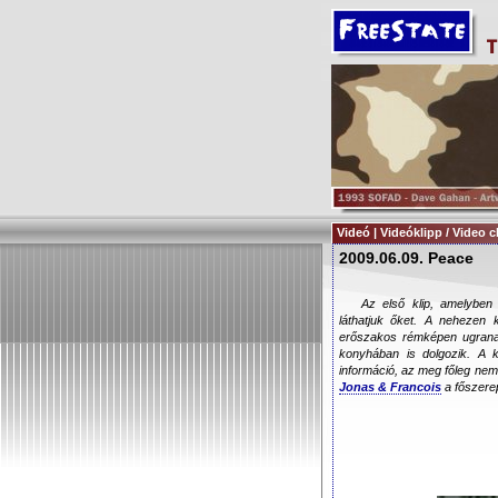
Videó | Videóklipp / Video c
2009.06.09. Peace
Az első klip, amelyben
láthatjuk őket. A nehezen 
erőszakos rémképen ugranak 
konyhában is dolgozik. A k
információ, az meg főleg ne
Jonas & Francois
a főszere