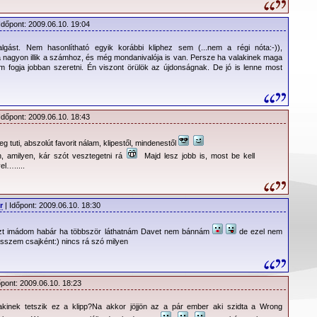
Időpont: 2009.06.10. 19:04
gást. Nem hasonlítható egyik korábbi kliphez sem (...nem a régi nóta:-)),
 nagyon illik a számhoz, és még mondanivalója is van. Persze ha valakinek maga
 fogja jobban szeretni. Én viszont örülök az újdonságnak. De jó is lenne most
Időpont: 2009.06.10. 18:43
g tuti, abszolút favorit nálam, klipestől, mindenestől
, amilyen, kár szót vesztegetni rá
Majd lesz jobb is, most be kell
el….....
r
| Időpont: 2009.06.10. 18:30
azt imádom habár ha többször láthatnám Davet nem bánnám
de ezel nem
sszem csajként:) nincs rá szó milyen
őpont: 2009.06.10. 18:23
kinek tetszik ez a klipp?Na akkor jöjjön az a pár ember aki szidta a Wrong