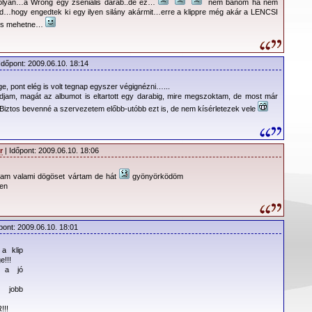
olyan…a Wrong egy zseniális darab..de ez…
nem bánom ha nem
vd…hogy engedtek ki egy ilyen silány akármit…erre a klippre még akár a LENCSI
 is mehetne…
Időpont: 2009.06.10. 18:14
e, pont elég is volt tegnap egyszer végignézni…...
djam, magát az albumot is eltartott egy darabig, mire megszoktam, de most már
Biztos bevenné a szervezetem előbb-utóbb ezt is, de nem kísérletezek vele
r
| Időpont: 2009.06.10. 18:06
tam valami dögöset vártam de hát
gyönyörködöm
ben
pont: 2009.06.10. 18:01
a klip
e!!!
 a jó
 jobb
!!