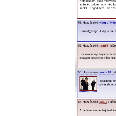
Nem hiszem, csak megváltozt
azért én tudom hogy még így
senkit…Téged sem…de azért 
58. Hozzászóló:
King of Kör
Harmatgyenge. A klip, a dal, 
57. Hozzászóló:
tom55
| Időp
Daciaval annyi bajom van, h
legalább beszélnek róluk felk
56. Hozzászóló:
mode 87
| I
Fogalmam sinc
szivesebben n
55. Hozzászóló:
laci72
| Időp
A daciával semmi baj. A u2 t