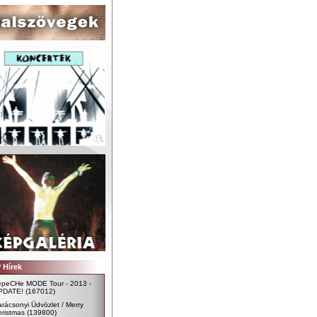
 Hírek
epeCHe MODE Tour - 2013 -
PDATE!
(167012)
rácsonyi Üdvözlet / Merry
ristmas
(139800)