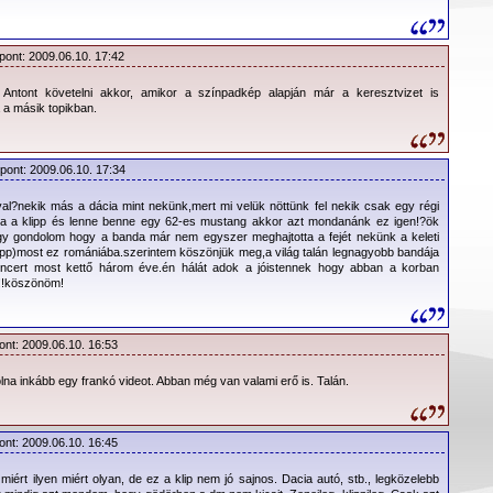
pont: 2009.06.10. 17:42
 Antont követelni akkor, amikor a színpadkép alapján már a keresztvizet is
a a másik topikban.
őpont: 2009.06.10. 17:34
al?nekik más a dácia mint nekünk,mert mi velük nöttünk fel nekik csak egy régi
odna a klipp és lenne benne egy 62-es mustang akkor azt mondanánk ez igen!?ök
y gondolom hogy a banda már nem egyszer meghajtotta a fejét nekünk a keleti
klipp)most ez romániába.szerintem köszönjük meg,a világ talán legnagyobb bandája
koncert most kettő három éve.én hálát adok a jóistennek hogy abban a korban
!!!köszönöm!
ont: 2009.06.10. 16:53
olna inkább egy frankó videot. Abban még van valami erő is. Talán.
ont: 2009.06.10. 16:45
iért ilyen miért olyan, de ez a klip nem jó sajnos. Dacia autó, stb., legközelebb