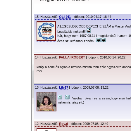
15. Hozzászóló:
OLI-911
| Időpont: 2010.04.17. 18:44
A LEGESLEGJOBB DEPECHE SZÁM a Master And Ser
Legalábbis nekem!!!
Kár, hogy nem 1987.08.11-i megjelenésű, hanem 19
éves születésnapi zeném!!
14. Hozzászóló:
PALLAI ROBERT
| Időpont: 2010.03.14. 20:22
király a zene és olyan a ritmusa mintha több szív egyszerre dobb
robi
13. Hozzászóló:
Lily17
| Időpont: 2009.07.08. 13:22
Valóban olyan ez a szám,hogy első hal
nekem is tetszett:)
12. Hozzászóló:
Royal
| Időpont: 2009.07.08. 12:49