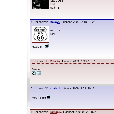
LEGJOBB
DM
szám!!!
7. Hozzászóló:
lacko25
| Időpont: 2009.02.19. 15:23
ez a
regi
igaziD.M.
6. Hozzászóló:
Rebeka
| Időpont: 2009.01.30. 10:37
Szuper.
5. Hozzászóló:
noviszi
| Időpont: 2008.11.03. 20:12
Még mindig
4. Hozzászóló:
karika650
| Időpont: 2008.08.22. 16:29