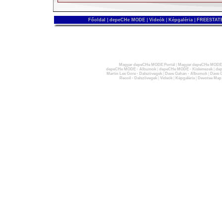
Főoldal
|
depeCHe MODE
|
Videók
|
Képgaléria
|
FREESTATE
Magyar depeCHe MODE Portál
|
Magyar depeCHe MODE 
depeCHe MODE - Albumok
|
depeCHe MODE - Kislemezek
|
dep
Martin Lee Gore - Dalszövegek
|
Dave Gahan - Albumok
|
Dave G
Recoil - Dalszövegek
|
Videók
|
Képgaléria
|
Devotee Map