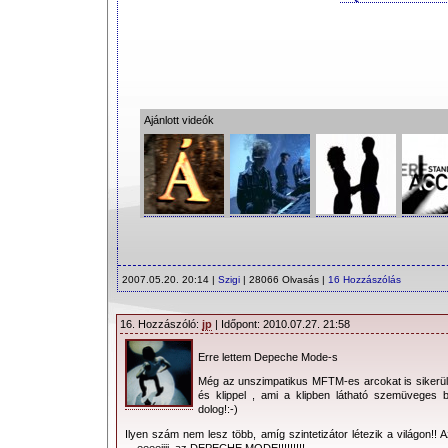
Ajánlott videók
2007.05.20. 20:14 |
Szigi
| 28066 Olvasás |
16 Hozzászólás
16. Hozzászóló:
jp
| Időpont: 2010.07.27. 21:58
Erre lettem Depeche Mode-s
Még az unszimpatikus MFTM-es arcokat is sikerü
és klippel , ami a klipben látható szemüveges b
dolog!:-)
Ilyen szám nem lesz több, amíg szintetizátor létezik a világon!! 
....eeeejjjj, az DEPECHE MODE!!!!!!!!!