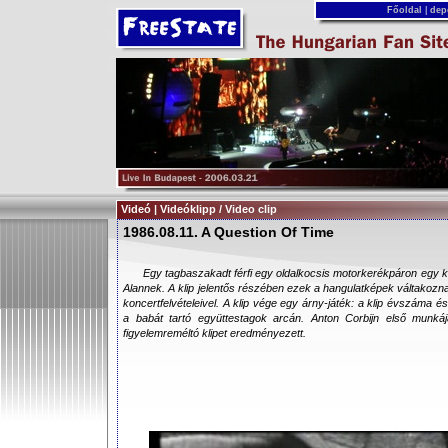
Főoldal
|
dep
Videó | Videóklipp / Video clip
1986.08.11. A Question Of Time
Egy tagbaszakadt férfi egy oldalkocsis motorkerékpáron egy ki
Alannek. A klip jelentős részében ezek a hangulatképek váltakozna
koncertfelvételeivel. A klip vége egy árny-játék: a klip évszáma é
a babát tartó együttestagok arcán. Anton Corbijn első munká
figyelemreméltó klipet eredményezett.