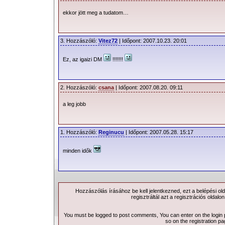
ekkor jött meg a tudatom…
3. Hozzászóló:
Vitez72
| Időpont: 2007.10.23. 20:01
Ez, az igaizi DM
!!!!!!!
2. Hozzászóló:
csana
| Időpont: 2007.08.20. 09:11
a leg jobb
1. Hozzászóló:
Reginucu
| Időpont: 2007.05.28. 15:17
minden idők
Hozzászólás írásához be kell jelentkezned, ezt a
belépési
old
regisztráltál azt a
regisztrációs
oldalon
You must be logged to post comments, You can enter on the
login
so on the
registration p