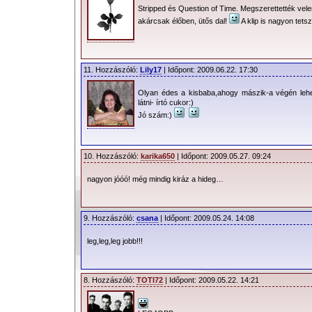
Stripped és Question of Time. Megszerettették vele
akárcsak élőben, ütős dal!
A klip is nagyon tets
11. Hozzászóló:
Lily17
| Időpont: 2009.06.22. 17:30
Olyan édes a kisbaba,ahogy mászik-a végén leh
látni- írtó cukor:)
Jó szám:)
10. Hozzászóló:
karika650
| Időpont: 2009.05.27. 09:24
nagyon jóóó! még mindig kiráz a hideg…
9. Hozzászóló:
csana
| Időpont: 2009.05.24. 14:08
leg,leg,leg jobb!!!
8. Hozzászóló:
TOTI72
| Időpont: 2009.05.22. 14:21