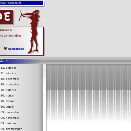
rum
|
Kapcsolat
usztus 7.
 41 vendég olvas
s
|
Regisztráció
hívum
12. október
11. március
010. december
010. november
10. október
010. május
10. február
10. január
009. december
009. november
09. október
009. szeptember