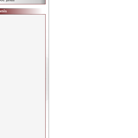
06. június
etés