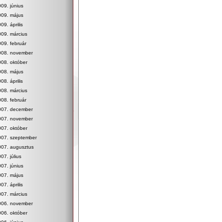
09. június
009. május
09. április
09. március
09. február
008. november
08. október
008. május
08. április
08. március
08. február
007. december
007. november
07. október
007. szeptember
007. augusztus
07. július
07. június
007. május
07. április
07. március
006. november
06. október