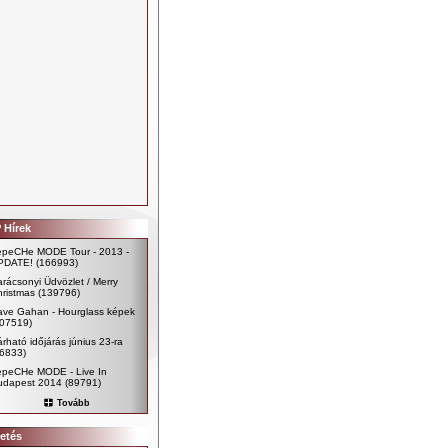
 Hírek
epeCHe MODE Tour - 2013 -
PDATE!
(166993)
rácsonyi Üdvözlet / Merry
ristmas
(139796)
ave Gahan - Hourglass képek
107519)
rható időjárás június 23-ra
96833)
epeCHe MODE - Live In
udapest 2014
(89791)
Tovább
etés