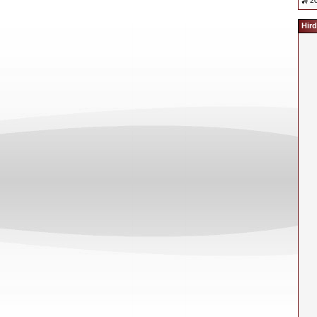
20
Hird