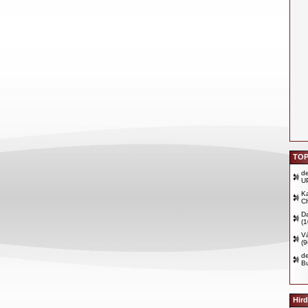
TOP
d
U
Ka
Ch
D
(
Vá
(
d
B
Hird