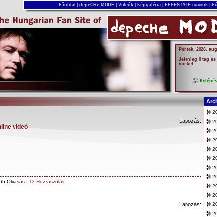
Főoldal
|
depeCHe MODE
|
Videók
|
Képgaléria
|
FREESTATE cuccok
|
Fó
Péntek, 2026. aug
Jelenleg 0 tag és
minket.
Belépé
Arc
20
Lapozás:
20
nline videó
2
2
20
2
20
20
65 Olvasás |
13 Hozzászólás
2
2
Lapozás:
20
2