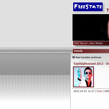
Videók
Havi bontású archívum
Sajtótájékoztató 2013 - O
2012.10.23. 11:27 |
Faith
| 289