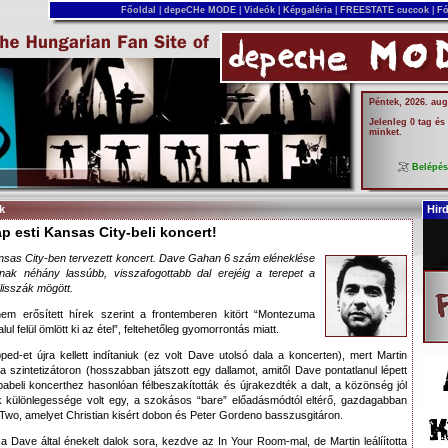
Főoldal
|
depeCHe MODE
|
Videók
|
Képgaléria
|
FREESTATE cuccok
|
Fó
Péntek, 2026. aug
Jelenleg 0 tag és
minket.
Belépé
k
Hir
p esti Kansas City-beli koncert!
nsas City-ben tervezett koncert. Dave Gahan 6 szám eléneklése
nnak néhány lassúbb, visszafogottabb dal erejéig a terepet a
lisszák mögött.
em erősített hírek szerint a frontemberen kitört “Montezuma
lul felül ömlött ki az étel”, feltehetőleg gyomorrontás miatt.
pped-et újra kellett indítaniuk (ez volt Dave utolsó dala a koncerten), mert Martin
 a szintetizátoron (hosszabban játszott egy dallamot, amitől Dave pontatlanul lépett
abeli koncerthez hasonlóan félbeszakították és újrakezdték a dalt, a közönség jól
okk különlegessége volt egy, a szokásos “bare” előadásmódtól eltérő, gazdagabban
r Two, amelyet Christian kisért dobon és Peter Gordeno basszusgitáron.
 a Dave által énekelt dalok sora, kezdve az In Your Room-mal, de Martin leálíította