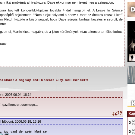
echnikai problémára hivatkozva. Dave ekkor már nem jelent meg a színpadon.
sra bövített koncertblokkjában további 4 dal hangzott el. A Leave In Silence
padépítő bejelentette: “Nem tudjuk folytatni a show-t, mert az énekes rosszul lett.”
ően Fletch közölte a közönséggel, hogy Dave sürgős korházi kezelésre szorult, de
rtet.
tt el, Martin kitett magáért, de a jelen körülmények miatt a koncertet félbe kellett,
gram:
szakadt a tegnap esti Kansas City-beli koncert!
ont: 2007.06.04. 18:14
! Igazi koncert csemege…
Kap
D
| Időpont: 2006.06.18. 13:16
B
D
ez így van! de azért Mart se
B