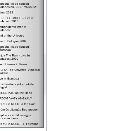
epeche Mode koncert
udapesten, 2017 május 22.
óma 2013
EPECHE MODE – Live in
udapest 2013
nglish(gentle)man in
udapest
nd of the Universe
ive In Bologna 2009
epeche Mode koncert
árizsban
njoy The Rain - Live In
udapest 2009
he Universe in Rome
our Of The Universe - Amerikai
zakasz
ive in Granada
smét köztünk járt a Fekete
ngyal
REESTATE on the Road
RDÖG VAGY ANGYAL?
epeCHe MODE in the Rain!
röm és ujjongás Budapesten
ophie és a dM, avagy a
oncertre várva…
epeCHe MODE - 1. Felvonás