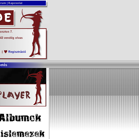
rum
|
Kapcsolat
usztus 7.
 43 vendég olvas
s
|
Regisztráció
detés