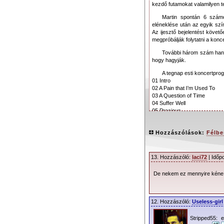
kezdő futamokat valamilyen t
Martin spontán 6 számo
eléneklése után az egyik szín
Az ijesztő bejelentést követ
megpróbálják folytatni a konce
További három szám hangzo
hogy hagyják.
A tegnap esti koncertpro
01 Intro
02 A Pain that I’m Used To
03 A Question of Time
04 Suffer Well
05 Precious
06 Walking in My Shoes
07 Stripped (újrakezdték)
Hozzászólások:
Félbe
08 Home
09 It Doesn’t Matter Two
10 Leave in Silence*
11 A Question of Lust*
13. Hozzászóló:
laci72
| Időp
12 Somebody*
13 Damaged People*
De nekem ez mennyire kéne
Forrás:
Home
12. Hozzászóló:
Useless-girl
::: English ::::
Stripped55: 