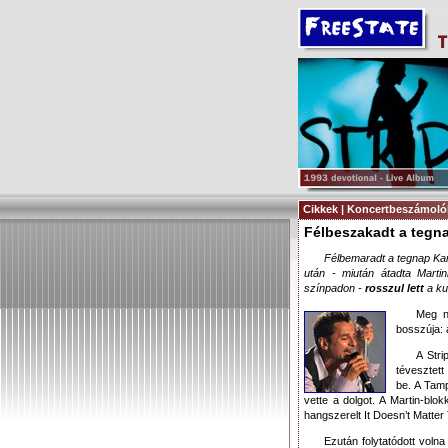
Cikkek | Koncertbeszámoló
Félbeszakadt a tegna
Félbemaradt a tegnap Ka
után - miután átadta Marti
színpadon -
rosszul lett
a ku
Meg n
bosszúja: a
A Stri
tévesztett
be. A Tamp
vette a dolgot. A Martin-bl
hangszerelt It Doesn’t Matte
Ezután folytatódott volna