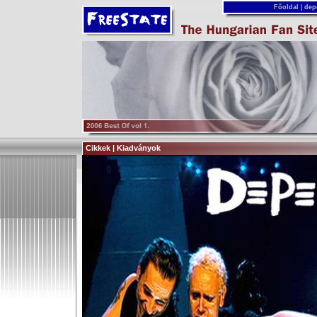
Főoldal
|
dep
Cikkek | Kiadványok