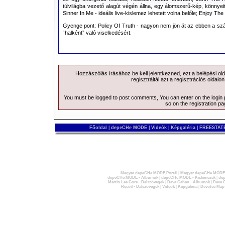
túlvilágba vezető alagút végén állna, egy álomszerű-kép, könnyei
Sinner In Me - ideális live-kislemez lehetett volna belőle; Enjoy Th
A következő linken egy rövidfilmet 
koncertről:
dM Live in Milan
Gyenge pont: Policy Of Truth - nagyon nem jön át az ebben a sz
“halként” való viselkedésért.
Forrás:
Side-Line
Hozzászólás írásához be kell jelentkezned, ezt a
belépési
old
A DVD tartalma:
regisztráltál azt a
regisztrációs
oldalon
You must be logged to post comments, You can enter on the
login
01 A Pain That I’m Used To
so on the
registration p
02 John The Revelator
03 A Question Of Time
Főoldal
|
depeCHe MODE
|
Videók
|
Képgaléria
|
FREESTATE
04 Policy Of Truth
05 Precious
06 Walking In My Shoes
Magyar depeCHe MODE Portál
|
Magyar depeCHe MODE 
07 Suffer Well
depeCHe MODE - Albumok
|
depeCHe MODE - Kislemezek
|
dep
Martin Lee Gore - Dalszövegek
|
Dave Gahan - Albumok
|
Dave G
Recoil - Dalszövegek
|
Videók
|
Képgaléria
|
Devotee Map
08 Macro
09 Home
10 I Want It All
11 The Sinner In Me