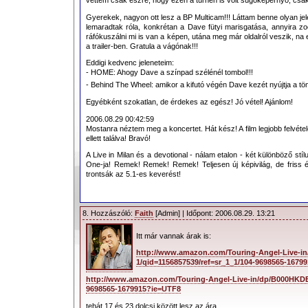
Gyerekek, nagyon ott lesz a BP Multicam!!! Láttam benne olyan jele
lemaradtak róla, konkrétan a Dave fütyi marisgatása, annyira
ráfókuszálni mi is van a képen, utána meg már oldalról veszik, na ez
a trailer-ben. Gratula a vágónak!!!
Eddigi kedvenc jeleneteim:
- HOME: Ahogy Dave a színpad szélénél tombol!!!
- Behind The Wheel: amikor a kifutó végén Dave kezét nyújtja a töm
Egyébként szokatlan, de érdekes az egész! Jó vétel! Ajánlom!
2006.08.29 00:42:59
Mostanra néztem meg a koncertet. Hát kész! A film legjobb felvét
ellett találva! Bravó!
A Live in Milan és a devotional - nálam etalon - két különböző s
One-ja! Remek! Remek! Remek! Teljesen új képivilág, de friss é
trontsák az 5.1-es keverést!
8. Hozzászóló:
Faith
[Admin] | Időpont: 2006.08.29. 13:21
Itt már vannak árak is:
http://www.amazon.com/Touring-Angel-Live-i
1/qid=1156857539/ref=sr_1_1/104-9698565-1679
http://www.amazon.com/Touring-Angel-Live-in/dp/B000HKDEIS
9698565-1679915?ie=UTF8
tehát 17 és 23 dolcsi között lesz az ára