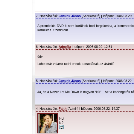
7. Hozzászóló:
Janurik János
[Szerkesztő] | Időpont: 2006.08.29.
A promóciós DVD-k nem kerülnek bolti forgalomba, a kommercio
körül lesz. Szerintem.
6. Hozzászóló:
Adeefiu
| Időpont: 2006.08.29. 12:51
üdv.!
Lehet már valamit tudni ennek a csodának az áráról?
5. Hozzászóló:
Janurik János
[Szerkesztő] | Időpont: 2006.08.22.
Ja, és a Never Let Me Down is nagyon “kúl”... Azt a karlengetős
4. Hozzászóló:
Faith
[Admin] | Időpont: 2006.08.22. 14:37
A 3 lemezes csomag tartalmazni foga 
Hol
is?
valamint további extrákat a 2 DVD és 
által rendezett koncertet a Milánói Fil