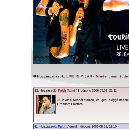
Hozzászólások:
LIVE IN MILAN - Minden, amit tudni
12. Hozzászóló:
Faith
[Admin] | Időpont: 2006.08.31. 21:11
JTR: Az a Milánói stadion, és igen, eléggé hasonl
Touring The Angel - Live In Mila
Gresham Palotára…
MODE újabb rajongói szíveket m
élménybeszámolója. A kiadvánnyal
információkat szeretnénk itt egy csokor
11. Hozzászóló:
Faith
[Admin] | Időpont: 2006.08.31. 21:10