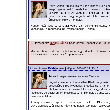
dupla DVD és CD hamarosan a boltok
Dave Gahan: “To me this tour is a kind of like a cele
addig aludnunk.
stage together and I’m really kind to enjoy it… It f
to come up, IF THAT WAS THE END OF IT… I’ll be
mond szépeket, hogy végre büszke lehet arra, amit
érdekesek ezek a mondatok!
Megjelenés:
Szeptember 25-én.
Nagyon ütős lesz ez a DVD! Végre van behind the stage, kics
kamionokat, a rendezőt a 100 monitor mögött… fínom!!!
10. Hozzászóló:
Janurik János
[Szerkesztő] | Időpont: 2006.08.29
Mintha a bónusz diszken felbukkanna egy pillanatra - kívülről 
valami hasonló, “kavics-alakú” sportcsarnok?
9. Hozzászóló:
Faith
[Admin] | Időpont: 2006.08.29. 13:26
Tegnapi megjegyzéseim az index fórumból:
Végre kezemben a Live In Milan! Rövid benyomáso
de legalább szép! A vágások is egész jók, a kamera
ahol szinte a szőrszálakat látni Dave vagy Martin 
meglepett, de ötletesen lett megoldva az is. Rengeteg transzpa
sajnos nem láttam.
A hang az viszont meglepett, szerintem jobb, mint az LHN felvétel,
Dave eleg sok szót elharap, jópofa így hallani. Gondolom a hivatal
vettem csak észre, hogy ezen a turnén is volt súgóképernyő, cs