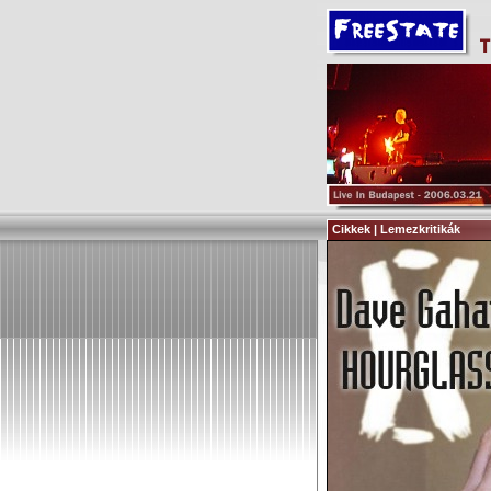
Cikkek | Lemezkritikák