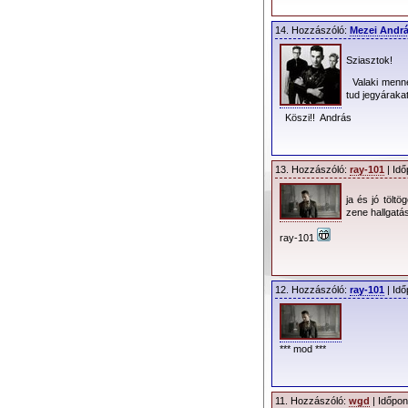
világ egyik legnép
bizonyítani. Főle
14. Hozzászóló:
Mezei Andr
zeneszerzői kvali
megtiszteltetés az
Sziasztok!
hozni?
Valaki menne 
tud jegyáraka
A mi
Dave
-ünket
Köszi!! András
az
Ultra
című Dep
szerzeménnyel, mely
The Ocean Song
13. Hozzászóló:
ray-101
| Idő
zeneszerzőjének, d
(Később visszakös
ja és jó töltö
zene hallgatás
igaz, akkor már
Clo
ray-101
Dave fejében a 
gondolata, és a 20
is találta a megfele
12. Hozzászóló:
ray-101
| Idő
Ken Thomas
le
került felvételre,
ugyanakkor popos, é
*** mod ***
Mint már említe
szárnypróbálgatásai
11. Hozzászóló:
wgd
| Időpon
most itt a folytatás,