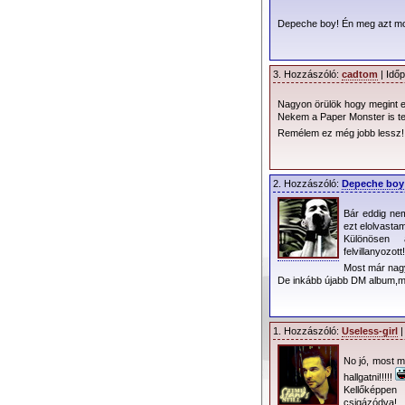
Mintha egy belső űr
és valóban nem fél
Depeche boy! Én meg azt m
Night
- Gahan-módr
Mintha valami f
3. Hozzászóló:
cadtom
| Időp
aztán egy csillogó
endless”
állítja Dav
Nagyon örülök hogy megint el
Nekem a Paper Monster is te
Az
A Little Lie
Remélem ez még jobb lessz
felcsattanó, magaszt
A záró-felvétel (
2. Hozzászóló:
Depeche boy
nyomába a nyitány d
Bár eddig ne
Összességében e
ezt elolvastam
Dave Gahan szóló-al
Különösen 
felvillanyozott!
közelebb álló, elek
Most már nag
ezen a korongon. Az
De inkább újabb DM album,mi
majd a Depeche Mode
Talán, gyorsabb
1. Hozzászóló:
Useless-girl
|
No jó, most 
hallgatni!!!!!
Kellőképpe
csigázódva!