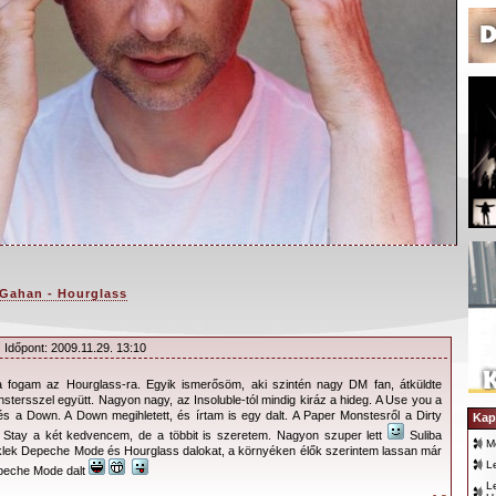
Gahan - Hourglass
 Időpont: 2009.11.29. 13:10
a fogam az Hourglass-ra. Egyik ismerősöm, aki szintén nagy DM fan, átküldte
el azóta, hogy a
Depeche Mode
frontembere
tersszel együtt. Nagyon nagy, az Insoluble-tól mindig kiráz a hideg. A Use you a
 a Down. A Down megihletett, és írtam is egy dalt. A Paper Monstesről a Dirty
itikusokat, és főleg a rajongókat jelentősen
Kap
a Stay a két kedvencem, de a többit is szeretem. Nagyon szuper lett
Suliba
ó-lemezét, a
Paper Monsters
-t.
M
klek Depeche Mode és Hourglass dalokat, a környéken élők szerintem lassan már
L
epeche Mode dalt
fel magukban a kérdést, hogy mi szükség van a
L