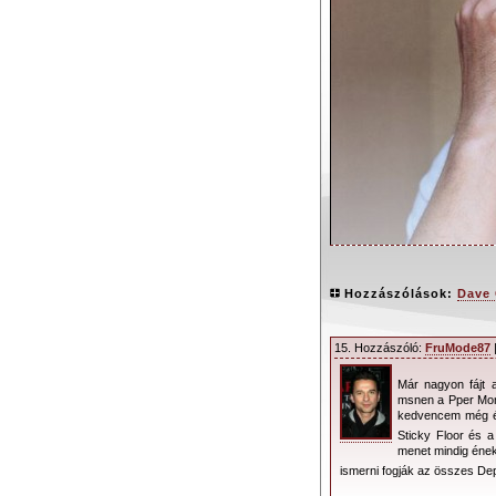
Hozzászólások:
Dave 
15. Hozzászóló:
FruMode87
|
Már nagyon fájt 
Négy év telt 
msnen a Pper Mons
kedvencem még és
megjelentette a kr
Sticky Floor és 
megosztó első szól
menet mindig éne
ismerni fogják az összes D
Sokan tették 