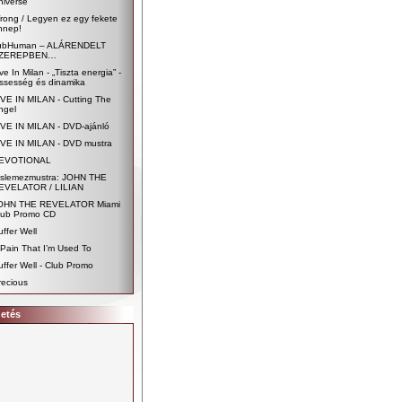
niverse
rong / Legyen ez egy fekete
nnep!
ubHuman – ALÁRENDELT
ZEREPBEN…
ve In Milan - „Tiszta energia” -
rissesség és dinamika
IVE IN MILAN - Cutting The
ngel
IVE IN MILAN - DVD-ajánló
IVE IN MILAN - DVD mustra
EVOTIONAL
islemezmustra: JOHN THE
EVELATOR / LILIAN
OHN THE REVELATOR Miami
lub Promo CD
uffer Well
 Pain That I’m Used To
uffer Well - Club Promo
recious
detés