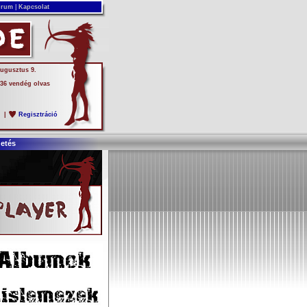
rum
|
Kapcsolat
augusztus 9.
 36 vendég olvas
s
|
Regisztráció
detés