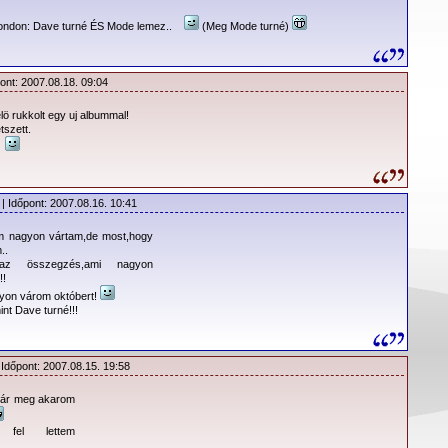
utazáson vennénk részt.
„You have nothing to fear”
kántálja Dave,
ünk semmitől, begyógyulnak a sebek a lelkünkön.
Waiting For The
ondon: Dave turné ÉS Mode lemez..
(Meg Mode turné)
a.
olyamatosan visszafelé akarná rángatni az
Endless
című dalt,
ont: 2007.08.18. 09:04
 zongorahanggal lassan elkezd építkezni a track.
„Your body is
e, miközben az album egyik legjobb számát prezentálja.
ö rukkolt egy uj albummal!
tszett.
megint egy emelkedett hangulatú, bölcselkedő szám, hirtelen
!
os refrénnel. Akár, kislemez-dal is lehetne.
Down
) is méltóságteljes, lassan hömpölygő track, bár, nem ér
| Időpont: 2007.08.16. 10:41
rámaiságának, mégis méltó befejezése a lemeznek.
m nagyon vártam,de most,hogy
lmondható, hogy azok a Depeche Mode rajongók, akik az előző
..
bum hallatán esetleg fanyalogtak, és az anyazenekar stílusához
az összegzés,ami nagyon
!!
tronikusabb lemezt vártak, azok most nehezebben találnak fogást
yon várom októbert!
 Hourglass egy remek dark-elektro anyag, ami biztosan csillapítja
nt Dave turné!!!
 hívek szomját, amíg az új LP megérkezik.
an peregnek majd így a homokszemek az órában…
 Időpont: 2007.08.15. 19:58
már meg akarom
n fel lettem