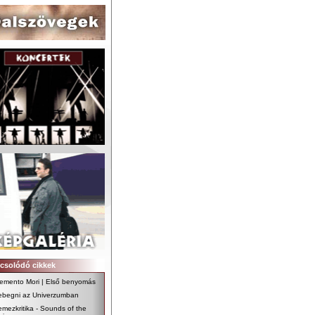
csolódó cikkek
emento Mori | Első benyomás
ebegni az Univerzumban
emezkritika - Sounds of the