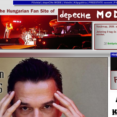
Főoldal
|
depeCHe MODE
|
Videók
|
Képgaléria
|
FREESTATE cuccok
|
Fó
Vasárnap, 2026. 
Jelenleg 0 tag és
minket.
Belépé
Hir