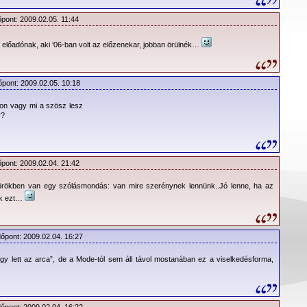
őpont: 2009.02.05. 11:44
an előadónak, aki ‘06-ban volt az előzenekar, jobban örülnék…
őpont: 2009.02.05. 10:18
on vagy mi a szösz lesz
r?
őpont: 2009.02.04. 21:42
örökben van egy szólásmondás: van mire szerénynek lennünk..Jó lenne, ha az
ák ezt…
dőpont: 2009.02.04. 16:27
y lett az arca”, de a Mode-tól sem áll távol mostanában ez a viselkedésforma,