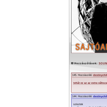
Hozzászólások:
SOUN
145. Hozzászóló:
destinychi
tehát ez az az extra változa
Az új depeCHe M
’SOUNDS OF THE UN
2009. április 20. (2
144. Hozzászóló:
destinychi
2009. január 1
szisztok