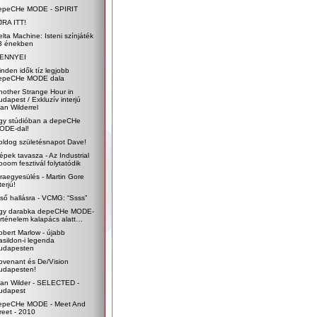
epeCHe MODE - SPIRIT
JRA ITT!
elta Machine: Isteni színjáték
3 énekben
ENNYEI
inden idők tíz legjobb
epeCHe MODE dala
nother Strange Hour in
udapest / Exkluzív interjú
an Wilderrel
gy stúdióban a depeCHe
ODE-dal!
oldog születésnapot Dave!
épek tavasza - Az Industrial
ooom fesztivál folytatódik
jraegyesülés - Martin Gore
terjú!
lső hallásra - VCMG: “Ssss”
gy darabka depeCHe MODE-
örténelem kalapács alatt…
obert Marlow - újabb
asildon-i legenda
udapesten
ovenant és De/Vision
udapesten!
lan Wilder - SELECTED -
udapest
epeCHe MODE - Meet And
reet - 2010