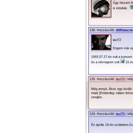
Úgy hiszem Ma
Fordítás:
Cívis Targ
is indultak.
136. Hozzászóló:
dMHalacsk
laci72
Engem már e
1993.07.27.én volt a koncert
és a névnapom volt
15 év
135. Hozzászóló:
laci72
| Idő
Még annyit, Ákos egy kiváló
miatt.)Emberileg nálam leí
rendjén.
134. Hozzászóló:
laci72
| Idő
Én április 19-én születtem.