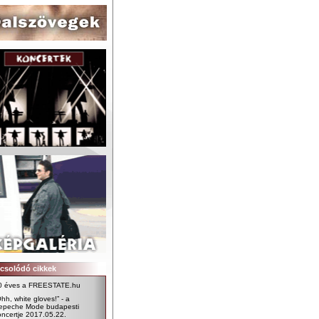
csolódó cikkek
0 éves a FREESTATE.hu
hh, white gloves!” - a
epeche Mode budapesti
oncertje 2017.05.22.