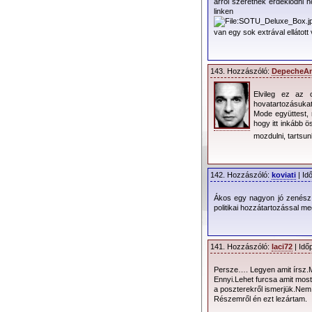
arról szeretnék érdeklődni h
együttes a depeCHe
linken
„
Sounds Of The Un
20. (21 USA). (Mute
van egy sok extrával ellátot
A zenekar ekl
legelkápráztatóbb é
143. Hozzászóló:
DepecheA
Yorkban rögzítetté
Elvileg ez az o
szintetizátorok és d
hovatartozásuka
futurisztikus hangz
Mode együttest, 
megszállottságát ho
hogy itt inkább 
mozdulni, tartsun
előző gyűjteményeik
Úgy, mint a 200
The Universe
” arc
142. Hozzászóló:
koviati
| Id
Gore, de Dave Gaha
Ákos egy nagyon jó zenész
szóló kiadványán biz
politikai hozzátartozással me
hogy a csapat újra B
abban segédkezett 
Az elsőként megjele
141. Hozzászóló:
laci72
| Idő
első taktustól, e
szintetizátorokon 
Persze…. Legyen amit írsz.Mo
Ennyi.Lehet furcsa amit mo
MODE klasszikusnak 
a poszterekről ismerjük.Nem
balladában, az „
In
Részemről én ezt lezártam.
bársonyos, Scott Wa