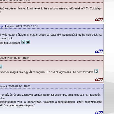
dőpont: 2009.02.04. 16:22
gó kérdésem lenne. Szerintetek ki lesz a koncerten az előzenekar? Én Coldplay-
k.
oy
| Időpont: 2009.02.03. 19:31
ény,és ezzel cáfolom is magam,hogy a hazai dM szubkultúrához,ha szeretjük,ha
zátartozik.
yleg bekussoltam!
őpont: 2009.02.03. 18:31
essenek maguknak egy Ákos totyikot. Ez dM-el foglalkozik, ha nem tévedek..
dőpont: 2009.02.03. 18:01
gyalázásról egy Latinovits Zoltán-idézet jut eszembe, amit mintha a “T. Rajongók”
olna:
ulajdonságom van: a dohányzás, valamint a tehetségtelen, ezért rosszindulatú
ló összeférhetetlenségem.”