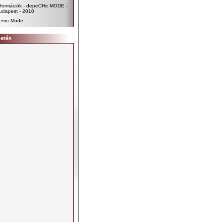
nformációk - depeCHe MODE -
udapest - 2010
emo Mode
detés