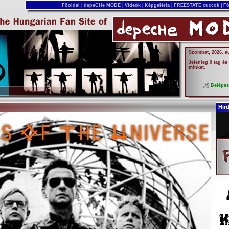
Főoldal
|
depeCHe MODE
|
Videók
|
Képgaléria
|
FREESTATE cuccok
|
Fó
Szombat, 2026. a
Jelenleg 0 tag és
minket.
Belépé
Hir