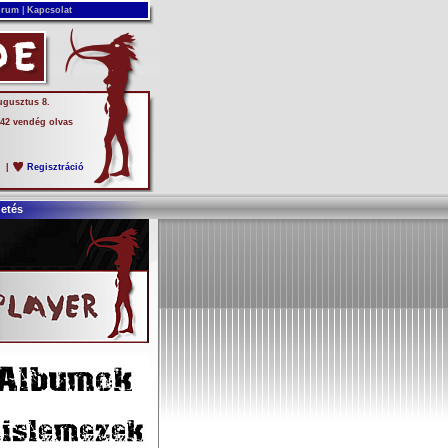
rum
|
Kapcsolat
ugusztus 8.
 42 vendég olvas
s
|
Regisztráció
detés