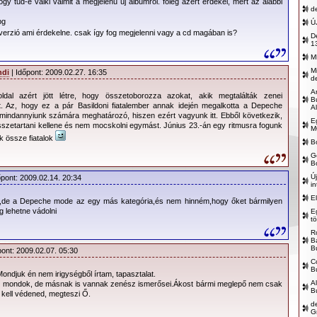
ogy tud-e valki valmit a megjelenű új albumról. főleg azért érdekel, mert az alábbi
 MODE büszkén jelenti be régen várt új stúdió albumának, a
d
iverse
”-nek megjelenését, amelynek pontos dátuma: 2009. április
Ú
 Records).
t verzió ami érdekelne. csak így fog megjelenni vagy a cd magában is?
D
1
ektikus és erőt adó új kiadványa az utóbbi évtizedek
M
s a legváltozatosabb albuma. A lemezt Santa Barbarában és New
M
ndi
| Időpont: 2009.02.27. 16:35
d
k. Munkája során a depeCHe MODE visszatért a patinás analóg
A
ldal azért jött létre, hogy összetoborozza azokat, akik megtalálták zenei
obgépek használatához, azért hogy ismételten felidézzék a retró -
B
t. Az, hogy ez a pár Basildoni fiatalember annak idején megalkotta a Depeche
Al
ásvilágot. Ez a lírikusnak nevezhető korong a banda állhatatos
mindannyiunk számára meghatározó, hiszen ezért vagyunk itt. Ebből következik,
E
rdozza, illetve tömérdek fekete humort tartalmaz, többet, mint az
összetartani kellene és nem mocskolni egymást. Június 23.-án egy ritmusra fogunk
M
k össze fiatalok
 közül bármelyik.
B
G
5-ös stúdióalbumuk esetében (Playing The Angel) a “
Sounds Of
B
ulatának meghatározója a zenekar elsődleges dalszerzője Martin
Ú
őpont: 2009.02.14. 20:34
in
n szerzeményei is - aki dalszerzői tehetségét már két korábbi
E
,de a Depeche mode az egy más kategória,és nem hinném,hogy őket bármilyen
onyította - szintén helyet kaptak rajta. A bejelentés kitér arra is,
g lehetne vádolni
E
en Hillier producerrel (Blur, Doves, Elbow) dolgozott együtt, aki
t
a zenekarnak, hogy új albumuk hangzásvilága időtlenné váljon.
R
B
nő kislemezes dal, a „
Wrong
”, megragadja a hallgató figyelmét az
B
pont: 2009.02.07. 05:30
gészen az utolsó sikoltásig. A taposó ütemeken, a csikorgó
C
B
és Dave érces énekhangján túl, a „
Wrong
” egy igazi depeCHe
ndjuk én nem irigységből írtam, tapasztalat.
A
st mondok, de másnak is vannak zenész ismerősei.Ákost bármi meglepő nem csak
számít. Míg a többi szerzeményben - pl. az érzéki „
Jezebel
” c.
B
 kell védened, megteszi Ő.
 Chains
” és a „
Hole to Feed
” c. gospel-blues dalokban Martin
d
G
lker-re emlékeztető sanzon énekesi dúdolása szólal meg mialatt