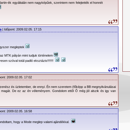
rtin-ék egyáltalán nem nagyképűek, szerintem nem felejtették el honnét
et
-
Suller Gábor
a
| Időpont: 2009.02.05. 17:15
gyszer megleptek
 az MTK pályán mint tudjuk történelem
esen szóval totál padló eksztázis!!!!!!!
pont: 2009.02.05. 17:02
 zenész és üzletember, de ennyi. Én nem szeretem (főképp a BB megnyilvánulásai
rta magát. De ez az én véleményem. Gondolom ettől Ő még jól alszik és igy van
pont: 2009.02.05. 16:58
Gondoltam, hogy a Mode meglep valami ajándékkal.