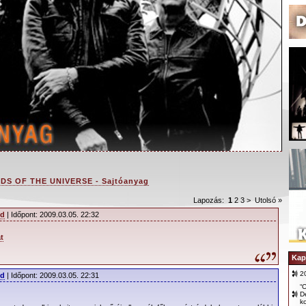
DS OF THE UNIVERSE - Sajtóanyag
Lapozás:
1
2
3
>
Utolsó »
ld
| Időpont: 2009.03.05. 22:32
t
ODE album megjelenésének bejelentése
IVERSE’ (Az Univerzum hangjai)
Kap
1. USA)
2
ld
| Időpont: 2009.03.05. 22:31
“O
D
5. Most megáll a föld! A legendás elektronikus
k