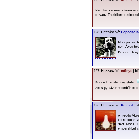
129. Hozzászóló:
Adeefiu
| I
Nem közvetlenül a témába vá
re vagy The killers-re tippele
128. Hozzászóló:
Depeche b
Mondjuk az t
nem,Ákos hoz
De ezzel tén
127. Hozzászóló:
mönye
| Id
Kucced: tényleg tárgytalan..
Ákos gyalázók/Istenítők ker
126. Hozzászóló:
Kucced
| I
A meddő Ákos-
kifordítottak v
“Két rossz t
emberekkel va