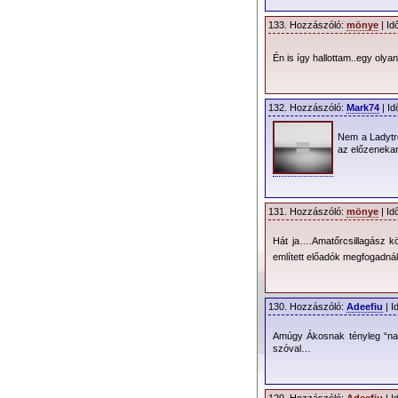
133. Hozzászóló:
mönye
| Id
Én is így hallottam..egy oly
132. Hozzászóló:
Mark74
| Id
Nem a Ladytr
az előzeneka
131. Hozzászóló:
mönye
| Id
Hát ja….Amatőrcsillagász k
említett előadók megfogadn
130. Hozzászóló:
Adeefiu
| I
Amúgy Ákosnak tényleg “nag
szóval…