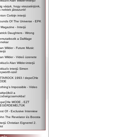
kluzív Alan Wilder-interjú!
ig várjuk, hogy visszatérjünk,
s nektek játsszunk!
ton Corbijn interjú
ounds Of The Universe - EPK
 Magazine - Interjú
atrick Daughters - Wrong
emutatkozik a DaMage
enekar
lan Wilder - Future Music
terjú
lan Wilder - Videó üzenete
kluzív Alan Wilder-interjú
xkluzív interjú Simon
eyworth-szel
ZTAROCK 1993 / depeCHe
ODE
othing’s Impossible - Video
sirkeólból a
icsőségcsarnokba!
epeCHe MODE - EZT
EGÉRDEMELTÜK
est Of - Exclusive Interview
ohn The Revelator és Boosta
terjú Christian Eignerrel 2.
ész