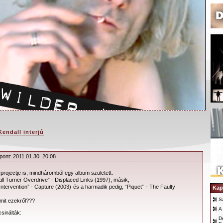
Kendall interjú
pont: 2011.01.30. 20:08
 projectje is, mindháromból egy album született.
y ha így jobban tetszik,
Pablo Castrati
: a felsorolt
ll Turner Overdrive” - Displaced Links (1997), másik,
 Intervention” - Capture (2003) és a harmadik pedig, “Piquet” - The Faulty
egyike
Paul Kendall
-t takarja, aki április 16-án
Kap
)
t a budapesti
Diesel Club
-ban,
Alan Wilder
S
amit ezekről???
A
sinálták:
Dé