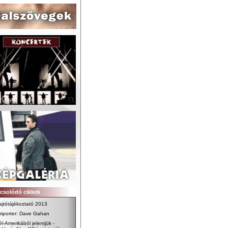
csolódó cikkek
ajtótájékoztató 2013
 riporter: Dave Gahan
l-Amerikából jelentjük -