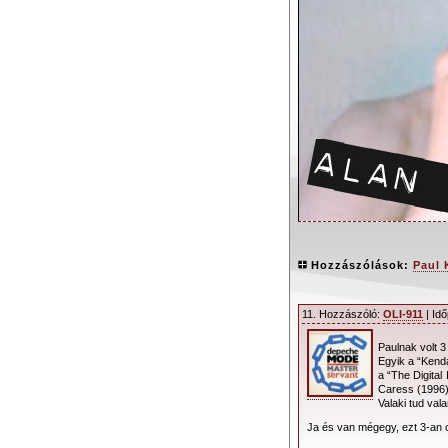
Hozzászólások:
Paul 
11. Hozzászóló:
OLI-911
| Idő
Paulnak volt 3
PK, Piquet
, vag
Egyik a “Kenda
a “The Digital
művésznevek mind
Caress (1996
teszi tiszteleté
Valaki tud val
partnereként.
Ja és van mégegy, ezt 3-an c