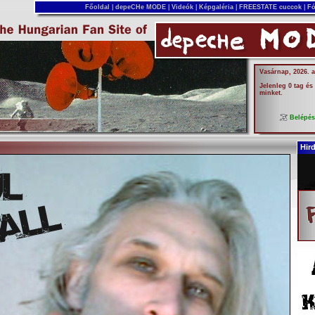
Főoldal
|
depeCHe MODE
|
Videók
|
Képgaléria
|
FREESTATE cuccok
|
Fó
Vasárnap, 2026. 
Jelenleg 0 tag és
minket.
Belépé
Hir