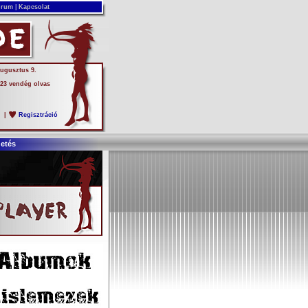
rum
|
Kapcsolat
augusztus 9.
 23 vendég olvas
s
|
Regisztráció
detés