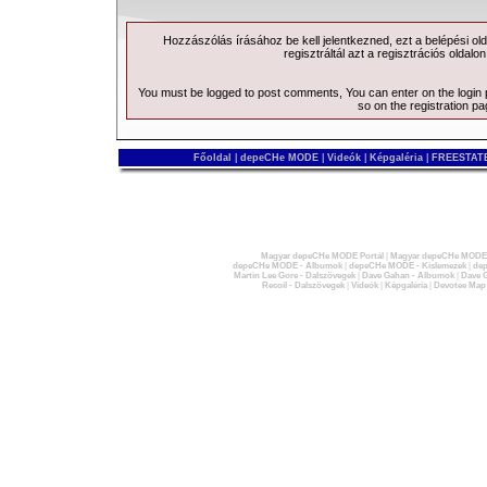
Hozzászólás írásához be kell jelentkezned, ezt a
belépési
old
regisztráltál azt a
regisztrációs
oldalon
You must be logged to post comments, You can enter on the
login
so on the
registration p
Főoldal
|
depeCHe MODE
|
Videók
|
Képgaléria
|
FREESTATE
Magyar depeCHe MODE Portál
|
Magyar depeCHe MODE 
depeCHe MODE - Albumok
|
depeCHe MODE - Kislemezek
|
dep
Martin Lee Gore - Dalszövegek
|
Dave Gahan - Albumok
|
Dave G
Recoil - Dalszövegek
|
Videók
|
Képgaléria
|
Devotee Map