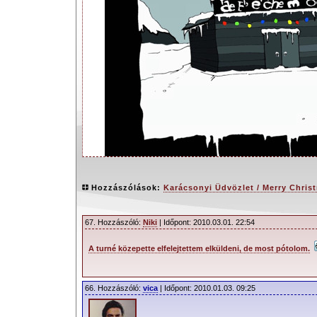
Hozzászólások:
Karácsonyi Üdvözlet / Merry Chris
67. Hozzászóló:
Niki
| Időpont: 2010.03.01. 22:54
A turné közepette elfelejtettem elküldeni, de most pótolom.
66. Hozzászóló:
vica
| Időpont: 2010.01.03. 09:25
2009.12.20. 15:30 |
Faith
| 18059 Olvasás |
67 Hozzászólás
|
Nyomta