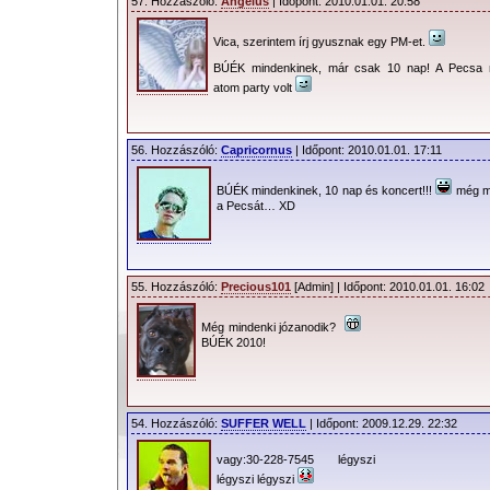
57. Hozzászóló:
Angelus
| Időpont: 2010.01.01. 20:58
Vica, szerintem írj gyusznak egy PM-et.
BÚÉK mindenkinek, már csak 10 nap! A Pecsa
atom party volt
56. Hozzászóló:
Capricornus
| Időpont: 2010.01.01. 17:11
BÚÉK mindenkinek, 10 nap és koncert!!!
még mi
a Pecsát… XD
55. Hozzászóló:
Precious101
[Admin] | Időpont: 2010.01.01. 16:02
Még mindenki józanodik?
BÚÉK 2010!
54. Hozzászóló:
SUFFER WELL
| Időpont: 2009.12.29. 22:32
vagy:30-228-7545 légyszi
légyszi légyszi