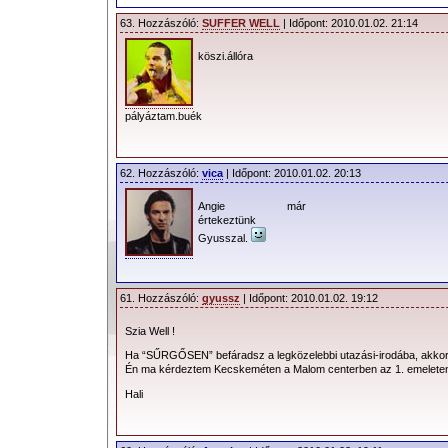
63. Hozzászóló:
SUFFER WELL
| Időpont: 2010.01.02. 21:14
köszi.állóra
pályáztam.buék
62. Hozzászóló:
vica
| Időpont: 2010.01.02. 20:13
Angie már
értekeztünk
Gyusszal.
61. Hozzászóló:
gyussz
| Időpont: 2010.01.02. 19:12
Szia Well !
Ha “SŰRGŐSEN” befáradsz a legközelebbi utazási-irodába, akkor 
Én ma kérdeztem Kecskeméten a Malom centerben az 1. emeleten 
Hali