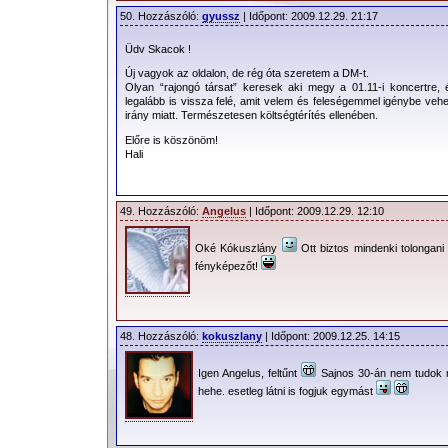
50. Hozzászóló:
gyussz
| Időpont: 2009.12.29. 21:17
Üdv Skacok !
Új vagyok az oldalon, de rég óta szeretem a DM-t.
Olyan “rajongó társat” keresek aki megy a 01.11-i koncertre,
legalább is vissza felé, amit velem és feleségemmel igénybe ve
irány miatt. Természetesen költségtérítés ellenében.
Előre is köszönöm!
Hali
49. Hozzászóló:
Angelus
| Időpont: 2009.12.29. 12:10
Oké Kókuszlány
Ott biztos mindenki tolongani
fényképezőt!
48. Hozzászóló:
kokuszlany
| Időpont: 2009.12.25. 14:15
Igen Angelus, feltűnt
Sajnos 30-án nem tudok 
hehe. esetleg látni is fogjuk egymást