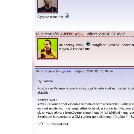
Gyussz nincs mit.
65. Hozzászóló:
SUFFER WELL
| Időpont: 2010.01.03. 08:02
ok.szekálj csak
sürgősen veszek holnap.
legyen.jó koncizást!!!!!
64. Hozzászóló:
gyussz
| Időpont: 2010.01.03. 04:26
Hy Skacok !
Köszönöm Vicának a gyors és szuper lehetőséget az utazásra, na
aktuális.
Kedves Well !
A 2006-s koncertből kiindulva semmivel sem rosszabb 1 ülőhely min
és mint mindenki, mi is végig álltuk-buliztuk a koncertet. Nagyon 
olyan vagy akkora jelentősége annak hogy ki hol áll-ül mint egy st
Szerintem ha szeretetd a DM-t akkor gondold meg “sűrgősen” ! B
B.Ú.É.K. mindenkinek.