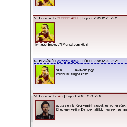
53. Hozzászóló:
SUFFER WELL
| Időpont: 2009.12.29. 22:25
lemaradt:freelove78@gmail.com köszi
52. Hozzászóló:
SUFFER WELL
| Időpont: 2009.12.29. 22:24
szia mki!koncijegy
érdekelne,sürgős!köszi
51. Hozzászóló:
vica
| Időpont: 2009.12.29. 22:05
gyussz:én is Kecskeméti vagyok és ott leszünk a
jöhetnétek velünk.De hogy találjuk meg egymást maj