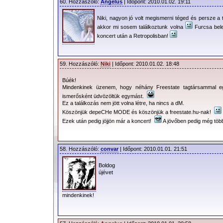
60. Hozzászóló:
Angelus
| Időpont: 2010.01.02. 19:11
Niki, nagyon jó volt megismerni téged és persze a 
akkor mi sosem találkoztunk volna
Furcsa bele
koncert után a Retropolisban!
59. Hozzászóló:
Niki
| Időpont: 2010.01.02. 18:48
Búék!
Mindenkinek üzenem, hogy néhány Freestate tagtársammal egy
ismerősként üdvözöltük egymást.
Ez a találkozás nem jött volna létre, ha nincs a dM.
Köszönjük depeCHe MODE és köszönjük a freestate.hu-nak!
Ezek után pedig jöjjön már a koncert!
A jövőben pedig még több
58. Hozzászóló:
convar
| Időpont: 2010.01.01. 21:51
Boldog
újévet
mindenkinek!