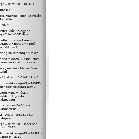
epeCHe MODE - SPIRIT
JRA ITT!
elta Machine: Isteni színjáték
3 énekben
ENNYEI
inden idők tíz legjobb
epeCHe MODE dala
nother Strange Hour in
udapest / Exkluzív interjú
an Wilderrel
oldog születésnapot Dave!
épek tavasza - Az Industrial
ooom fesztivál folytatódik
jraegyesülés - Martin Gore
terjú!
lső hallásra - VCMG: “Ssss”
gy darabka depeCHe MODE-
örténelem kalapács alatt…
obert Marlow - újabb
asildon-i legenda
udapesten
ovenant és De/Vision
udapesten!
lan Wilder - SELECTED -
udapest
epeCHe MODE - Meet And
reet - 2010
nformációk - depeCHe MODE -
udapest - 2010