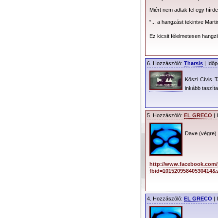
Miért nem adtak fel egy hír
“... a hangzást tekintve Mart
Ez kicsit félelmetesen hangz
6. Hozzászóló:
Tharsis
| Időp
Köszi Cívis T
inkább taszíta
5. Hozzászóló:
EL GRECO
| 
Egy rövid lista arról, m
Dave (végre) 
12, Sem Pro, Two Voice, Tre
8, TR808, 909, EMS Synthi
EuroRack rendszer 800-as (
„Pár napig azért eltarto
http://www.facebook.com
basszusfutam. A hangok széle
fbid=10152095840530414&s
Moog 55
lett a kedvencem 
szűrése, megszólaltatása eg
Minden dal munkafol
4. Hozzászóló:
EL GRECO
| 
„összegyúrásával” kezdődik
hogy azok elég tiszták-e és
munkafázisokat készít elő, m