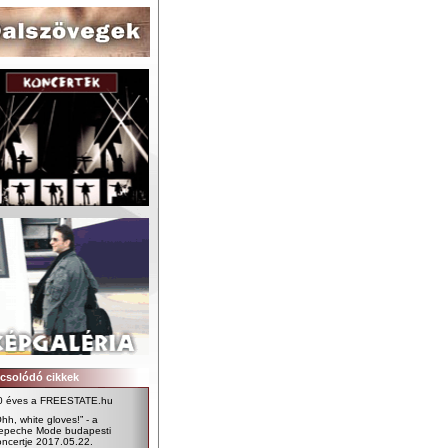
csolódó cikkek
0 éves a FREESTATE.hu
hh, white gloves!” - a
epeche Mode budapesti
oncertje 2017.05.22.