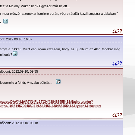
detést a Melody Maker-ben? Egyszer már bejött…
in most először a zenekar karriere során, végre rátalált igazi hangjára a dalaiban.”
ik.
ont: 2012.09.10. 16:37
arget a cikket! Miért van olyan érzésem, hogy az új album az Alan fanokat még
ni fogja?
Időpont: 2012.09.10. 09:35
it használtak: Moog 55, Memorymoog, Voyetra Eight, Macbeth M5N, Oberheim Matrix
lecserélte a fehér, V-nyakú pólóját…
 Arp 2600 rack-be építve, két rack Serge modul, Roland System 100, 100M, Jupiter
, Ensoniq Fizmo, Gleeman Clear, Steiner-Parker, Vermona Lancet és még egy
!) modulokkal…
tt, amíg nem csak álltunk és arról szövegeltünk egymásnak, hogy milyen legyen a
/pages/DAV?-MARTIN-FL?TCH/438485455413#!/photo.php?
s palettája korlátok nélkül egy magamfajtának kimeríthetetlen lehetőséget kínál. A
et=a.10151457094850414.844456.438485455413&type=1&theater;
bár hangkészletének azért vannak korlátai; viszont a szinuszos hanghullámok
yszerűen lenyűgöző.”
yamata vagy
Martin
, vagy
Dave
demóverziójának és
Ben Hillier
ötleteinek
Időpont: 2012.09.10. 09:18
.
Christoffer
Logic
ból
Pro Tools 192 khz
alá konvertál, leellenőrzi a jelfolyamot,
 válogat azon ötletek közül, amelyek még számításba jöhetnek.
Ferg
újabb
Logic
ajd ezt követően szinkronizációs teszteket futtat a keretprogram, az
SSL Matrix
,