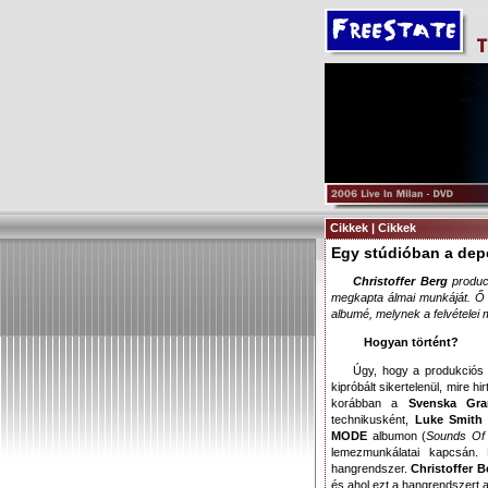
Cikkek | Cikkek
Egy stúdióban a de
Christoffer Berg
produc
megkapta álmai munkáját. Ő 
albumé, melynek a felvételei 
Hogyan történt?
Úgy, hogy a produkciós 
kipróbált sikertelenül, mire hir
korábban a
Svenska Gra
technikusként,
Luke Smith
MODE
albumon (
Sounds Of
lemezmunkálatai kapcsán. 
hangrendszer.
Christoffer B
és ahol ezt a hangrendszert 