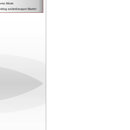
emo Mode
oldog születésnapot Martin!