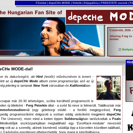
Főoldal
|
depeCHe MODE
|
Videók
|
Képgaléria
|
FREESTATE cuccok
|
Fó
Csütörtök, 2026.
Jelenleg 0 tag és
minket.
Belépé
Hir
peCHe MODE-dal!
er és dalszövegíró, aki
Hird
(testőr) művésznéven is ismert -
lett az új
depeCHe Mode
album zenei programozója; azé az új
még jelenleg is tartanak
New York
városában és
Kaliforniá
ban.
csapat már 20-30 lehetséges, szóba kerülhető programozót is
telen új ötletként -
Ferg Peterkin
által - a svéd fiú neve is felmerült. Találkoztak már
mmofonstudion
nál (egy göteborgi stúdió - a fordító megjegyzése).
Ferg
pedig programozóként dolgozott a sorban eddig utolsóként megjelent
depeCHe
 The Universe
); most mind a ketten éppen
Svédország
ban tartózkodtak a
Foals
Mindkettőjük eszközparkjában megtalálható egy ’
EuroRack-modular
’ nevezetű
erg
volt az a személy, akinek kisméretű stúdiója épp a közvetlen közelben található,
az ő kérésére együttesen elhelyezhették, hogy maga is kipróbálhassa…