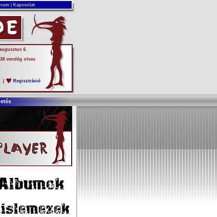
rum
|
Kapcsolat
 augusztus 6.
 38 vendég olvas
s
|
Regisztráció
detés