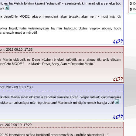
peCHe MODE
tagjaival és szerződést ajánlott nekik.”
tt, és ha Fletch folyton kajáért “rohangál” - szerintetek ki marad ott a zenekarból,
D
on?
B
a depeCHe MODE, akarom mondani: akár tetszik, akár nem - most már ők
ében véve közel 140 napig tartottak. Egy hónap
Santa Barbará
n – ahol
Martin
p pihenő, ezt követően újabb egy hónap
New York
ban - ahol
Dave
lakik -, majd egy
n mindez kezdődött előről. A sok költözésnek részben az az oka, hogy
Martin
és
kkor fogjuk tudni véleményezni, ha már hallottuk. Biztos vagyok abban, hogy
art együtt lenni a családjával.
Dave Gahan
drogproblémája már a múlté, és az is jól
sra teszik majd a mércét!
özel 6 éve nem iszik alkoholt. Ám
Martin
egyik megszállottsága után mindig jön
tam
Martin
t a saját otthonában, émelygett a gyomrom, annyira izgultam. Mindent
ont: 2012.09.10. 17:36
lt készítve, és tökéletesen működött.”
 Martin gitározik és Dave közben énekel, rájövök arra, ahogy ők, akik előttem
se szerint kettes - hatos csomagokban érkeztek az
eBay
-en keresztül megrendelt
 depeCHe MODE.”—-> Martin, Dave, Andy, Alan = Depeche Mode
gal újabb szintetizátorok és modulok kerültek a gyűjteményébe - a klasszikus
gészen az exotikus hangzású hangszerekig. Minden modult be lehetett helyezni egy
a munkálatok
Santa Barbará
ról
New York
ba helyeződtek át, a csapatnak újabb
, de még így is csak a fele fért fel átszállításra
Martin
szintetizátoraiból.
 azt eredményezte, hogy a munkálatok túlnyomó részét a felvételi-szobákban
ont: 2012.09.10. 17:33
en nem volt elég hely. A szintetizátorok között pedig
Martin Gore
és
Christoffer
ereket - így készítve el az új
dM
albumot.
ekintve Martin most először a zenekar karriere során, végre rátalált igazi hangjára
 - ekkora marhaságot már rég olvastam! Martinnak mindig is remek hangja volt!
ont: 2012.09.10. 17:29
20-30 lehetséges szóba kerülhető programozót is kipróbált sikertelenül ...”