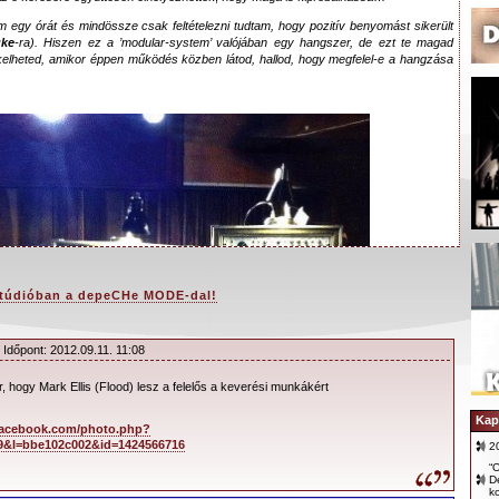
m egy órát és mindössze csak feltételezni tudtam, hogy pozitív benyomást sikerült
uke
-ra). Hiszen ez a ’
modular-system
’ valójában egy hangszer, de ezt te magad
kelheted, amikor éppen működés közben látod, hallod, hogy megfelel-e a hangzása
túdióban a depeCHe MODE-dal!
 Időpont: 2012.09.11. 11:08
hír, hogy Mark Ellis (Flood) lesz a felelős a keverési munkákért
Kap
facebook.com/photo.php?
9&l=bbe102c002&id=1424566716
2
“O
D
k