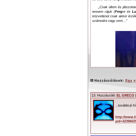
„Csak ültem és játszotta
tennem rájuk (
Ferg
re és
L
közvetlenül csak akkor érzé
számodra vagy sem…”
Hozzászólások:
Egy s
13. Hozzászóló:
EL GRECO
|
...további jó 
http://www.
pid=3239602