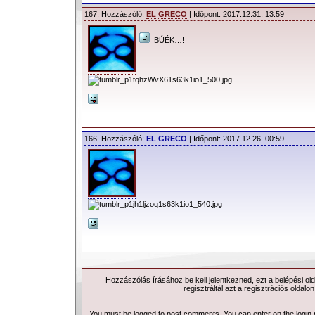
lemez, amelyet sokan máris „politikus
167. Hozzászóló:
EL GRECO
| Időpont: 2017.12.31. 13:59
Szintén október eseménye, hogy a
d
BÚÉK…!
2017-es
Rock And Roll Hall Of Fame
jel
166. Hozzászóló:
EL GRECO
| Időpont: 2017.12.26. 00:59
Hozzászólás írásához be kell jelentkezned, ezt a
belépési
old
regisztráltál azt a
regisztrációs
oldalon
You must be logged to post comments, You can enter on the
login