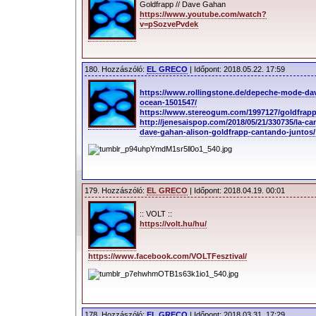
Goldfrapp // Dave Gahan
https://www.youtube.com/watch?
v=pSozvePvdek
180. Hozzászóló:
EL GRECO
| Időpont: 2018.05.22. 17:59
https://www.rollingstone.de/depeche-mode-da
ocean-1501547/
https://www.stereogum.com/1997127/goldfrapp
http://jenesaispop.com/2018/05/21/330735/la-
dave-gahan-alison-goldfrapp-cantando-juntos/
179. Hozzászóló:
EL GRECO
| Időpont: 2018.04.19. 00:01
:: VOLT ::
https://volt.hu/hu/
https://www.facebook.com/VOLTFesztival/
178. Hozzászóló:
EL GRECO
| Időpont: 2018.03.31. 17:29