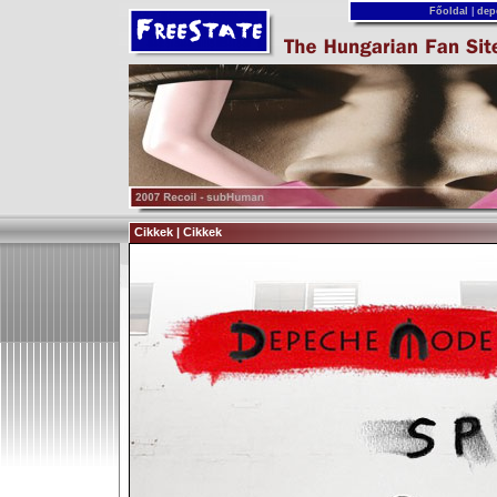
Főoldal
|
dep
Cikkek | Cikkek