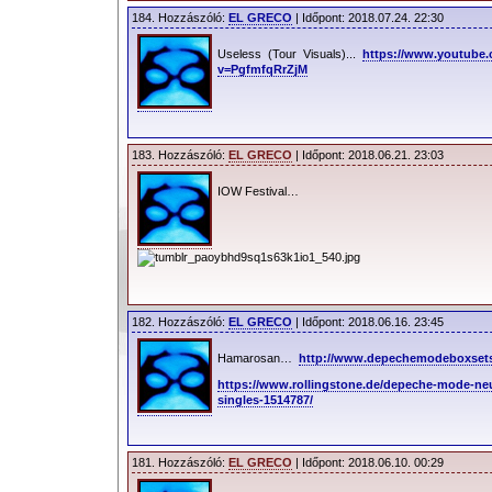
új
dM
-albumok.
184. Hozzászóló:
EL GRECO
| Időpont: 2018.07.24. 22:30
A szokás szerint szólóprodukciókk
Useless (Tour Visuals)...
https://www.youtube
v=PgfmfqRrZjM
szünet után új producerrel,
James Ford
az új felvételi időszaknak. A
Ben H
albumtrilógia (
Playing The Angel, S
Delta Machine
) tehát véget ért, így a
183. Hozzászóló:
EL GRECO
| Időpont: 2018.06.21. 23:03
állítólag a sokáig közszájon forgó
Brian
IOW Festival…
Lanois
és
Atticus Ross
is a jelölte
Simian Mobile Disco
tagja,
James F
igencsak felkapott producernek számít,
dolgozott már együtt, mint az
Arctic 
The Machine
, a
Foals
, vagy éppen a
T
182. Hozzászóló:
EL GRECO
| Időpont: 2018.06.16. 23:45
Dave
elmondta, hogy
Rosie
lánya ha
Hamarosan…
http://www.depechemodeboxset
Machine
rajongó – talán ez is segíte
https://www.rollingstone.de/depeche-mode-ne
fiatalember mellett.
singles-1514787/
181. Hozzászóló:
EL GRECO
| Időpont: 2018.06.10. 00:29