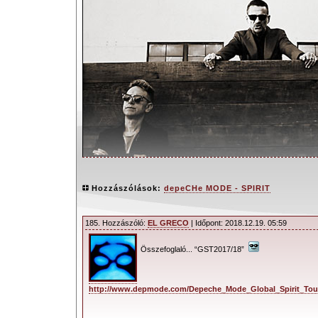
Hozzászólások:
depeCHe MODE - SPIRIT
185. Hozzászóló:
EL GRECO
| Időpont: 2018.12.19. 05:59
Összefoglaló... “GST2017/18”
depeCHe MODE - SPIRIT S
várakozásoknak megfelelően idén
jelentkezik a
depeCHe MODE
; immár
http://www.depmode.com/Depeche_Mode_Global_Spirit_Tou
éve érkeznek megbízhatóan, pontosan 