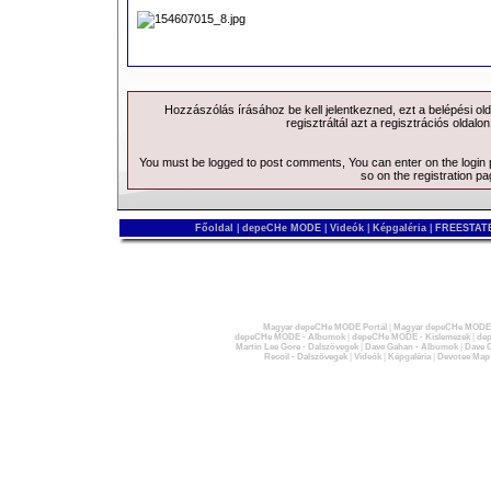
Hozzászólás írásához be kell jelentkezned, ezt a
belépési
old
regisztráltál azt a
regisztrációs
oldalon
You must be logged to post comments, You can enter on the
login
so on the
registration p
Főoldal
|
depeCHe MODE
|
Videók
|
Képgaléria
|
FREESTATE
Magyar depeCHe MODE Portál
|
Magyar depeCHe MODE 
depeCHe MODE - Albumok
|
depeCHe MODE - Kislemezek
|
dep
Martin Lee Gore - Dalszövegek
|
Dave Gahan - Albumok
|
Dave G
Recoil - Dalszövegek
|
Videók
|
Képgaléria
|
Devotee Map