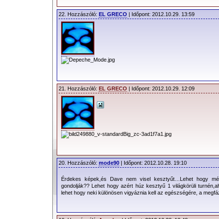
22. Hozzászóló:
EL GRECO
| Időpont: 2012.10.29. 13:59
21. Hozzászóló:
EL GRECO
| Időpont: 2012.10.29. 12:09
20. Hozzászóló:
mode90
| Időpont: 2012.10.28. 19:10
Érdekes képek,és Dave nem visel kesztyűt…Lehet hogy még
gondolják?? Lehet hogy azért húz kesztyű 1 világkörüli turnén,
lehet hogy neki különösen vigyáznia kell az egészségére, a meg