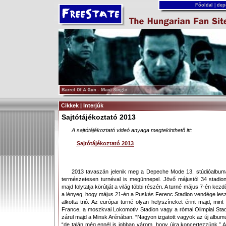
Főoldal
|
dep
Cikkek | Interjúk
Sajtótájékoztató 2013
A sajtótájékoztató videó anyaga megtekinthető itt:
Sajtótájékoztató 2013
2013 tavaszán jelenik meg a Depeche Mode 13. stúdióalbuma
természetesen turnéval is megünnepel. Jövő májustól 34 stadio
majd folytatja körútját a világ többi részén. A turné május 7-én ke
a lényeg, hogy május 21-én a Puskás Ferenc Stadion vendége les
alkotta trió. Az európai turné olyan helyszíneket érint majd, mint
France, a moszkvai Lokomotiv Stadion vagy a római Olimpiai Stadi
zárul majd a Minsk Arénában. “Nagyon izgatott vagyok az új alb
“de talán még ennél is jobban várom, hogy újra koncertezzünk.” 