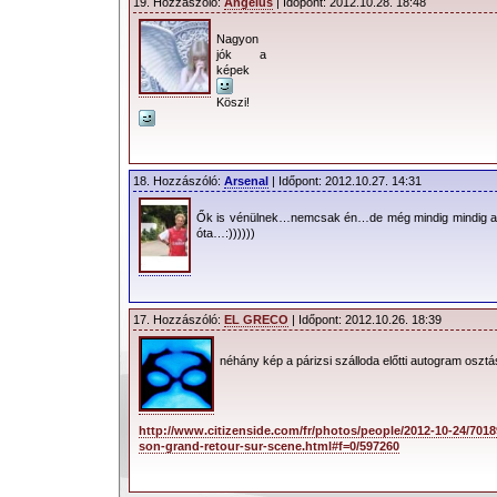
19. Hozzászóló:
Angelus
| Időpont: 2012.10.28. 18:48
Nagyon
jók a
képek
Köszi!
18. Hozzászóló:
Arsenal
| Időpont: 2012.10.27. 14:31
Ők is vénülnek…nemcsak én…de még mindig mindig a
óta…:))))))
17. Hozzászóló:
EL GRECO
| Időpont: 2012.10.26. 18:39
néhány kép a párizsi szálloda előtti autogram o
http://www.citizenside.com/fr/photos/people/2012-10-24/70
son-grand-retour-sur-scene.html#f=0/597260