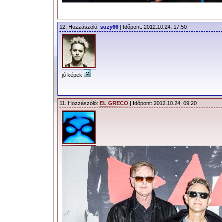
12. Hozzászóló:
suzy66
| Időpont: 2012.10.24. 17:50
jó képek
11. Hozzászóló:
EL GRECO
| Időpont: 2012.10.24. 09:20