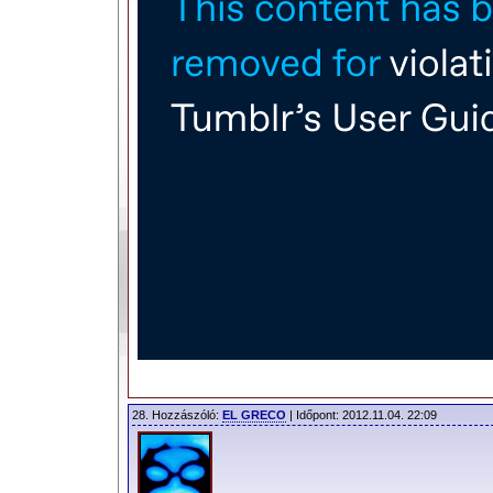
2012.10.23. 11:37 |
Faith
| 44752 Olvasás |
29 Hozzászólás
|
Nyomtat
28. Hozzászóló:
EL GRECO
| Időpont: 2012.11.04. 22:09