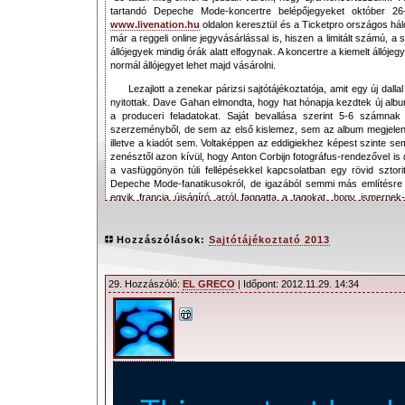
tartandó Depeche Mode-koncertre belépőjegyeket október 26
www.livenation.hu
oldalon keresztül és a Ticketpro országos há
már a reggeli online jegyvásárlással is, hiszen a limitált számú, a 
állójegyek mindig órák alatt elfogynak. A koncertre a kiemelt állójeg
normál állójegyet lehet majd vásárolni.
Lezajlott a zenekar párizsi sajtótájékoztatója, amit egy új dallal
nyitottak. Dave Gahan elmondta, hogy hat hónapja kezdtek új album
a produceri feladatokat. Saját bevallása szerint 5-6 számna
szerzeményből, de sem az első kislemez, sem az album megjelen
illetve a kiadót sem. Voltaképpen az eddigiekhez képest szinte se
zenésztől azon kívül, hogy Anton Corbijn fotográfus-rendezővel is
a vasfüggönyön túli fellépésekkel kapcsolatban egy rövid sztori
Depeche Mode-fanatikusokról, de igazából semmi más említésre m
egyik francia újságíró arról faggatta a tagokat, hogy ismerne
Franciaországból. Végül a rajongók videós illetve helyszíni kérdés
a Depeche Mode-nak a Metallicához hasonló szimfonikus fellé
fognak zenélni az európai turnén.
Hozzászólások:
Sajtótájékoztató 2013
Forrás:
Lángoló Gitárok
29. Hozzászóló:
EL GRECO
| Időpont: 2012.11.29. 14:34