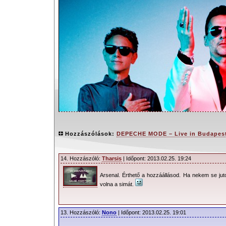
Hozzászólások:
DEPECHE MODE – Live in Budapest
14. Hozzászóló:
Tharsis
| Időpont: 2013.02.25. 19:24
Arsenal. Érthető a hozzáállásod. Ha nekem se juto
Ismét Budapesten a depeCHe MO
volna a simát.
már megszokott fél évvel a turné i
kaphatóak a jegyek az együttes koncert
13. Hozzászóló:
Nono
| Időpont: 2013.02.25. 19:01
26-ától a budapesti jegyek is megvásár