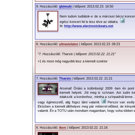
Befogadóképesség:
40.000
9. Hozzászóló:
qkimuki
| Időpont: 2013.02.23. 16:50
Jegyárak:
22.900,- Ft – kiemelt álló – elfogy
Nem tudom tudtátok-e de a márciusi bécsi koncert
egész koncert fel is lesz téve az oldalra.
13.900,- Ft – álló
Itt:
http://www.electronicbeats.net
29.900,- Ft – ülő –
jelenleg nem e
18.900,- Ft – ülő
8. Hozzászóló:
ultraviolator
| Időpont: 2013.02.23. 09:23
15.900,- Ft – ülő
“7. Hozzászóló: Tharsis | Időpont: 2013.02.22. 21:21”
12.900,- Ft – ülő
+1 és most még nagyobb lesz a kiemelt szektor
9.900,- Ft – ülő
Turné információk:
2013 Tour
7. Hozzászóló:
Tharsis
| Időpont: 2013.02.22. 21:21
Sajtótájékoztató:
Online sajtótájékoztató
Arsenal! Óriási a különbség! 2009 -ben én pont 
kiemelt helyett. Jól meg is szívtam. Azt tudni 
2013.02.26. – A jegyek két harmada már 
tolakszik a kordonhoz, mintha a színpadnál lenne
vagy égimeszelő, alig fogsz látni valamit.
Persze van esély 
Eközben a kiemelt állóhelyes meg pár méterrel előtted, de kényel
A stadion kiosztása a megfelelő jegy
valamit. Én a TOTU után mondtam magamban, hogy soha többet sim
kattintva nagyobb felbontásban is megte
6. Hozzászóló:
ikon
| Időpont: 2013.02.22. 21:16