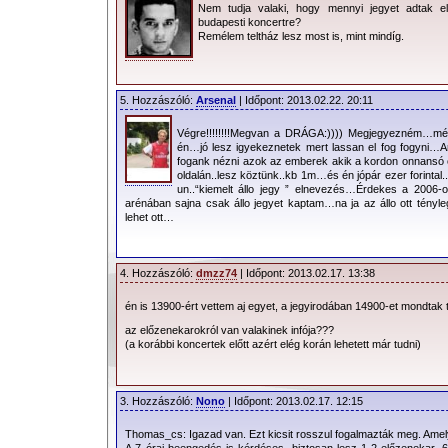
Nem tudja valaki, hogy mennyi jegyet adtak e
budapesti koncertre?
Remélem teltház lesz most is, mint mindíg.
5. Hozzászóló:
Arsenal
| Időpont: 2013.02.22. 20:11
Végre!!!!!!!!Megvan a DRÁGA:)))) Megjegyezném…mé
én…jó lesz igyekeznetek mert lassan el fog fogyni…Ar
fogank nézni azok az emberek akik a kordon onnansó ol
oldalán..lesz köztünk..kb 1m…és én jópár ezer forintal
un..“kiemelt állo jegy ” elnevezés…Érdekes a 2006
arénában sajna csak állo jegyet kaptam…na ja az állo ott tényl
lehet ott…
4. Hozzászóló:
dmzz74
| Időpont: 2013.02.17. 13:38
én is 13900-ért vettem aj egyet, a jegyirodában 14900-et mondtak 
az előzenekarokról van valakinek infója???
(a korábbi koncertek előtt azért elég korán lehetett már tudni)
3. Hozzászóló:
Nono
| Időpont: 2013.02.17. 12:15
További információk:
Thomas_cs: Igazad van. Ezt kicsit rosszul fogalmazták meg. Amelyik
A 7 órai beengedés is kérdéses, biztosan lesz 1-2 előzenekar,