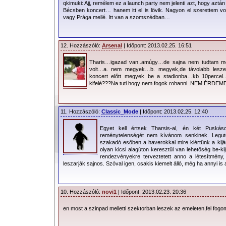
a cikkben a koncerttel kapcsolato
qkimuki: Ajj, remélem ez a launch party nem jelenti azt, hogy azt
Bécsben koncert… hanem itt el is lövik. Nagyon el szerettem 
gyűjtöttük össze.
vagy Prága mellé. Itt van a szomszédban…
A jegyértékesítés 2012. október 
12. Hozzászóló:
Arsenal
| Időpont: 2013.02.25. 16:51
40.000 jegy vár gazdára, a színpad előt
már el is fogytak. A jegyárak 9.900,-
Tharis…igazad van..amúgy…de sajna nem tudtam me
volt…a. nem megyek…b. megyek,de távolabb lesze
mozognak típustól függően.
koncert előtt megyek be a stadionba…kb 10percel.
kifelé???Na tuti hogy nem fogok rohanni..NEM ÉRDEMES!!
11. Hozzászóló:
Classic_Mode
| Időpont: 2013.02.25. 12:40
Dátum:
2013.05.21.
Kapunyitás:
19:00
Egyet kell értsek Tharsis-al, én két Puskás
reménytelenségét nem kívánom senkinek. Legutób
Kezdés:
20:00
szakadó esőben a haverokkal mire kiértünk a kijá
olyan kicsi alagúton keresztül van lehetőség be-ki
Helyszín:
Budapest, Puskás Ferenc Stadion 
rendezvényekre terveztetett anno a létesítmény
leszarják sajnos. Szóval igen, csakis kiemelt álló, még ha annyi is
(Bp. XIV., Istvánmezei út 3-5.)
Online jegyrendelés:
www.ticketpro.hu
10. Hozzászóló:
novi1
| Időpont: 2013.02.23. 20:36
Jegyárusító helyek:
Ticketpro hálózat
en most a szinpad melletti szektorban leszek az emeleten,fel fog
Szervező:
Live Nation
Forgalmazó:
Ticketpro