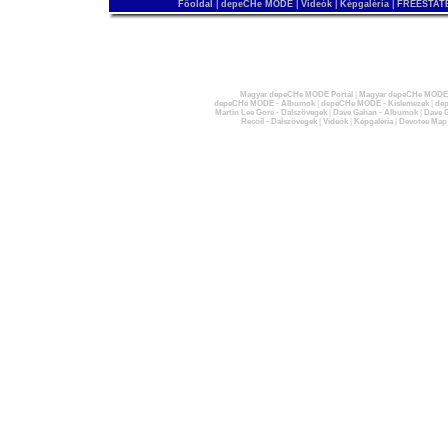
Főoldal
|
depeCHe MODE
|
Videók
|
Képgaléria
|
FREESTATE
Magyar depeCHe MODE Portál
|
Magyar depeCHe MODE 
depeCHe MODE - Albumok
|
depeCHe MODE - Kislemezek
|
dep
Martin Lee Gore - Dalszövegek
|
Dave Gahan - Albumok
|
Dave G
Recoil - Dalszövegek
|
Videók
|
Képgaléria
|
Devotee Map
Budapest megközelítése
- Vonatmenetrendek -
www.elvira.h
- Buszmenetrendek -
www.menetre