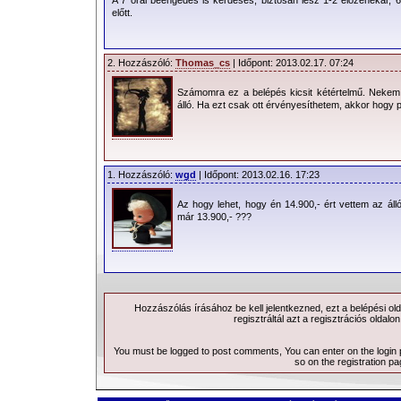
előtt.
Parkolás
: A Puskás Ferenc Stadion (v
nem lehetséges a parkolás. Parkolá
2. Hozzászóló:
Thomas_cs
| Időpont: 2013.02.17. 07:24
mélygarázsát lehet használni.
Kapunyitás
: 2013.05.21. 19:00
Számomra ez a belépés kicsit kétértelmű. Nekem 
álló. Ha ezt csak ott érvényesíthetem, akkor hogy p
Program
:
- ??:?? - ??:?? ???
- ??:?? - ??:?? ???
1. Hozzászóló:
wgd
| Időpont: 2013.02.16. 17:23
- ??:?? - ??:??
depeCHe MODE
Az hogy lehet, hogy én 14.900,- ért vettem az állój
már 13.900,- ???
Beléptetés
: Csak a jegyen kijelölt meg
a belépés.
Kordonok
: A küzdőteret ismét kordon 
elé csak kiemelt álló jeggyel lehetséges
Hozzászólás írásához be kell jelentkezned, ezt a
belépési
old
regisztráltál azt a
regisztrációs
oldalon
A Stadion megközelítése
You must be logged to post comments, You can enter on the
login
so on the
registration p
- Budapesti tömegközlekedés -
BKV