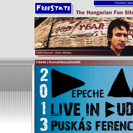
Főoldal
|
dep
Cikkek | Koncertbeszámolók