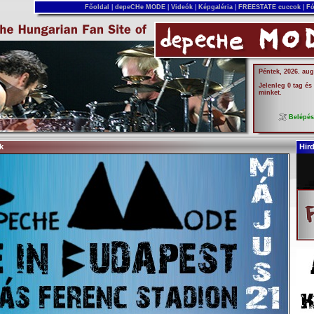
Főoldal
|
depeCHe MODE
|
Videók
|
Képgaléria
|
FREESTATE cuccok
|
Fó
Péntek, 2026. aug
Jelenleg 0 tag és
minket.
Belépé
k
Hir