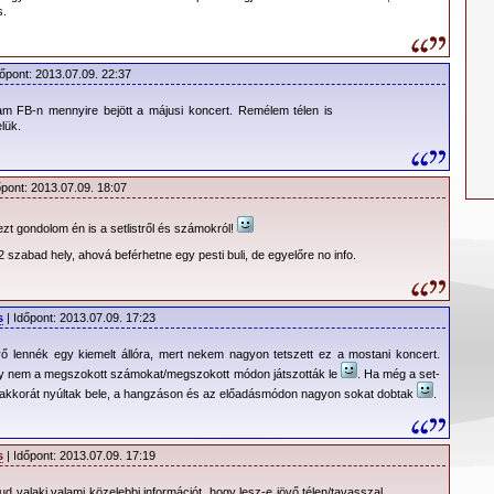
s.
dőpont: 2013.07.09. 22:37
am FB-n mennyire bejött a májusi koncert. Remélem télen is
lük.
őpont: 2013.07.09. 18:07
t gondolom én is a setlistről és számokról!
szabad hely, ahová beférhetne egy pesti buli, de egyelőre no info.
k:
s
| Időpont: 2013.07.09. 17:23
ő lennék egy kiemelt állóra, mert nekem nagyon tetszett ez a mostani koncert.
 Ferenc Stadion (volt Népstadion) területen nem lehetséges a
gy nem a megszokott számokat/megszokott módon játszották le
. Ha még a set-
a legközelebb az Aréna mélygarázsát lehet használni.
s akkorát nyúltak bele, a hangzáson és az előadásmódon nagyon sokat dobtak
.
5.21. 19:00
???
s
| Időpont: 2013.07.09. 17:19
???
ud valaki valami közelebbi információt, hogy lesz-e jövő télen/tavasszal