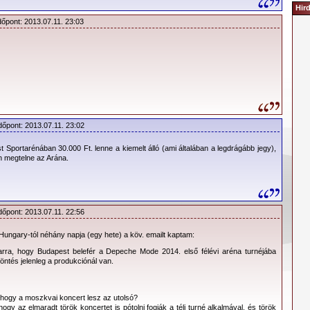
Hir
29.900,- Ft – ülő –
jelenleg nem elérhető
dőpont: 2013.07.11. 23:03
18.900,- Ft – ülő
15.900,- Ft – ülő
12.900,- Ft – ülő
9.900,- Ft – ülő
:
2013 Tour
:
Online sajtótájékoztató
dőpont: 2013.07.11. 23:02
 Sportarénában 30.000 Ft. lenne a kiemelt álló (ami általában a legdrágább jegy),
ek két harmada már elkelt!
n megtelne az Arána.
a a megfelelő jegyárakkal a következő képre kattintva nagyobb
ekinthető.
dőpont: 2013.07.11. 22:56
 Hungary-tól néhány napja (egy hete) a köv. emailt kaptam:
rra, hogy Budapest belefér a Depeche Mode 2014. első félévi aréna turnéjába
öntés jelenleg a produkciónál van.
 hogy a moszkvai koncert lesz az utolsó?
 hogy az elmaradt török koncertet is pótolni fogják a téli turné alkalmával, és török