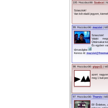
100. Hozzászóló:
Szabcsi
| I
Sziasztok!
Van két eladó jegyem, kiemelt
Budapest megközel
- Vonatmenetren
99. Hozzászóló:
mazsivi
| Id
- Buszmenetrend
Sziasztok!
Valaki meg
Útitársakat ke
És egyben van
társaságba
Forrás:
LiveNation
Keress itt:
mazsivi@freemai
98. Hozzászóló:
giggs11
| Id
azert nagyon
meg 1 buli pe
97. Hozzászóló:
Tharsis
| Idő
El! Érdekes, 
teljesen odái