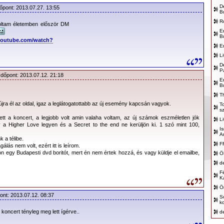
D
dőpont: 2013.07.27. 13:55
B
ítés 2012. október 26-án 7 órakor kezdődött. 40.000 jegy vár
R
lőtti ún. kiemelt álló jegyek már el is fogytak. A jegyárak 9.900,-
ltam életemben először DM
E
özött mozognak típustól függően.
B
youtube.com/watch?
E
L
D
:
2013.05.21.
P
Időpont: 2013.07.12. 21:18
E
:
19:00
B
T
:
20:00
újra él az oldal, igaz a leglátogatottabb az új esemény kapcsán vagyok.
T
:
Budapest, Puskás Ferenc Stadion (volt Népstadion)
s
tt a koncert, a legjobb volt amin valaha voltam, az új számok eszméletlen jók
L
(Bp. XIV., Istvánmezei út 3-5.)
 a Higher Love legyen és a Secret to the end ne kerüljön ki. 1 szó mint 100,
I
A
:
www.ticketpro.hu
 a télibe.
F
álás nem volt, ezért itt is leírom.
:
Ticketpro hálózat
on egy Budapesti dvd boritót, mert én nem értek hozzá, és vagy küldje el emailbe,
Ö
d
:
Live Nation
F
:
Ticketpro
K
Ö
:
40.000
ont: 2013.07.12. 08:37
S
k
:
22.900,- Ft – kiemelt álló – elfogyott!
koncert tényleg meg lett ígérve..
d
13.900,- Ft – álló