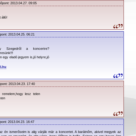
dőpont: 2013.04.27. 09:05
 álló!
ítése
dek -
www.elvira.hu
őpont: 2013.04.25. 06:21
ek -
www.menetrendek.hu
y Szegedről a koncertre?
resünk!!!
 egy eladó jegyem is,jó helyre,jó
.hu
l.hu
őpont: 2013.04.23. 17:40
 remelem,hogy lesz telen
sten
pont: 2013.04.23. 16:47
az én ismerőseim is alig várják már a koncertet. A barátnőm, akivel megyek az
g van az anyagért, és alig várja, hogy élőben is hallja. Sajnos az egy haver épp