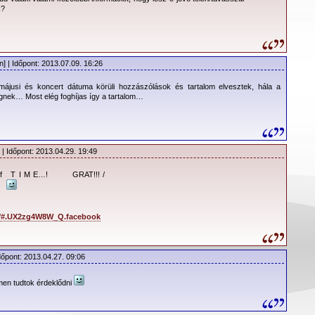
depeCHe MODE
k?
jegyen kijelölt megfelelő kapun érvényesíthető a belépés.
eret ismét kordon fogja kettészelni. A kordon elé csak kiemelt álló
] | Időpont: 2013.07.09. 16:26
 bejutás.
májusi és koncert dátuma körüli hozzászólások és tartalom elvesztek, hála a
gnek… Most elég foghíjas így a tartalom…
lítése
gközlekedés -
BKV.hu
| Időpont: 2013.04.29. 19:49
 Of T I M E…! GRAT!!! /
N
/#.UX2zg4W8W_Q.facebook
dőpont: 2013.04.27. 09:06
en tudtok érdeklődni