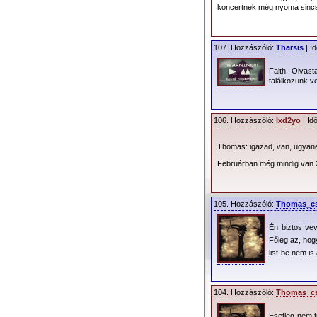
koncertnek még nyoma sinc
107. Hozzászóló:
Tharsis
| I
Faith! Olvast
találkozunk ve
106. Hozzászóló:
lxd2yo
| Id
Thomas: igazad, van, ugyanez
Februárban még mindig van 2 
További információ
105. Hozzászóló:
Thomas_c
Én biztos vev
Parkolás
: A Puskás
Főleg az, ho
parkolás. Parkolásr
list-be nem i
Kapunyitás
: 2013.0
Program
:
- ??:?? - ??:?? 
104. Hozzászóló:
Thomas_c
- ??:?? - ??:?? 
Esetleg nem t