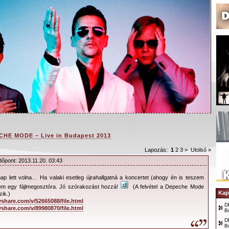
HE MODE – Live in Budapest 2013
Lapozás:
1
2
3
>
Utolsó »
dőpont: 2013.11.20. 03:43
ap lett volna… Ha valaki esetleg újrahallgatná a koncertet (ahogy én is teszem
n a depeCHe MODE! Ahogy az már megszokott fél
ttem egy fájlmegosztóra. Jó szórakozást hozzá!
(A felvétel a Depeche Mode
ulása előtt kaphatóak a jegyek az együttes
Kap
ik.)
share.com/v/52665088/file.html
er 26-ától a budapesti jegyek is megvásárolhatók.
D
share.com/v/89980870/file.html
B
koncerttel kapcsolatos hasznos információkat
D
B