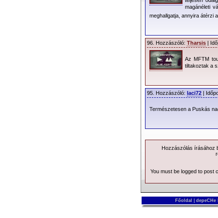
magánéleti v
2013.02.16. 13:07 |
Faith
| 601
meghallgatja, annyira átérzi
96. Hozzászóló:
Tharsis
| Idő
Az MFTM tour
tiltakoztak a 
95. Hozzászóló:
laci72
| Időp
Természetesen a Puskás nag
Hozzászólás írásához be
r
You must be logged to post
Főoldal
|
depeCHe