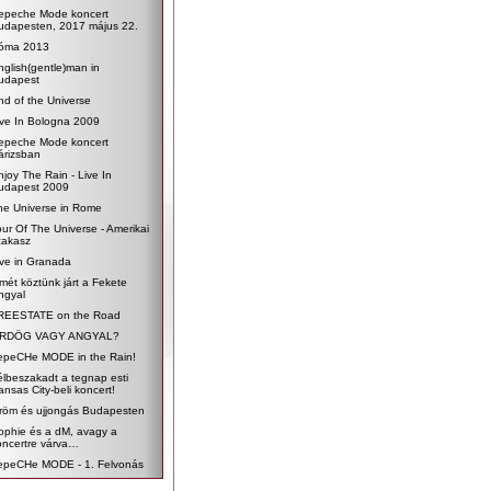
epeche Mode koncert
udapesten, 2017 május 22.
óma 2013
nglish(gentle)man in
udapest
nd of the Universe
ive In Bologna 2009
epeche Mode koncert
árizsban
njoy The Rain - Live In
udapest 2009
he Universe in Rome
our Of The Universe - Amerikai
zakasz
ive in Granada
smét köztünk járt a Fekete
ngyal
REESTATE on the Road
RDÖG VAGY ANGYAL?
epeCHe MODE in the Rain!
élbeszakadt a tegnap esti
ansas City-beli koncert!
röm és ujjongás Budapesten
ophie és a dM, avagy a
oncertre várva…
epeCHe MODE - 1. Felvonás