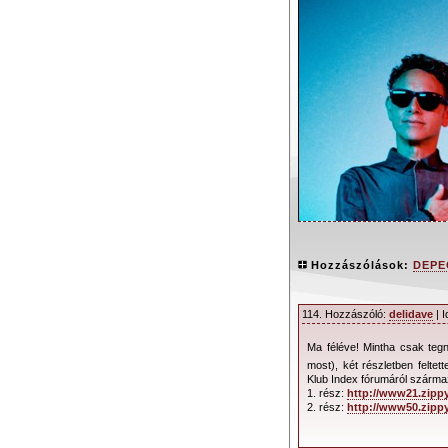
Hozzászólások:
DEPEC
114. Hozzászóló:
delidave
| I
Ma féléve! Mintha csak tegn
Ismét Budapeste
most), két részletben felte
évvel a turné ind
Klub Index fórumáról származ
1. rész:
http://www21.zippy
koncertjeire. Októb
2. rész:
http://www50.zippy
Ebben a cikkben a 
gyűjtöttük össze.