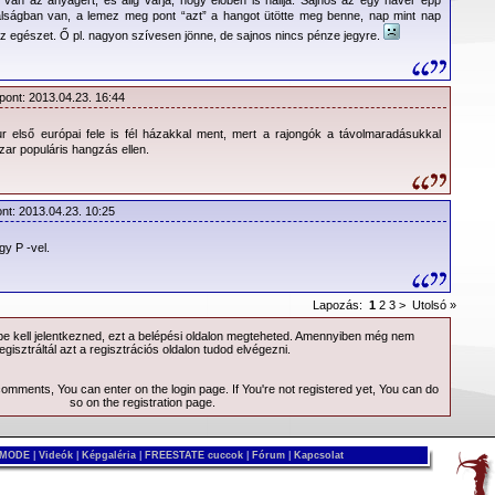
álságban van, a lemez meg pont “azt” a hangot ütötte meg benne, nap mint nap
62 Olvasás |
114 Hozzászólás
|
Nyomtatás
 az egészet. Ő pl. nagyon szívesen jönne, de sajnos nincs pénze jegyre.
pont: 2013.04.23. 16:44
 első európai fele is fél házakkal ment, mert a rajongók a távolmaradásukkal
szar populáris hangzás ellen.
ont: 2013.04.23. 10:25
y P -vel.
Lapozás:
1
2
3
>
Utolsó »
 kell jelentkezned, ezt a
belépési
oldalon megteheted. Amennyiben még nem
egisztráltál azt a
regisztrációs
oldalon tudod elvégezni.
 comments, You can enter on the
login page
. If You're not registered yet, You can do
so on the
registration page
.
 MODE
|
Videók
|
Képgaléria
|
FREESTATE cuccok
|
Fórum
|
Kapcsolat