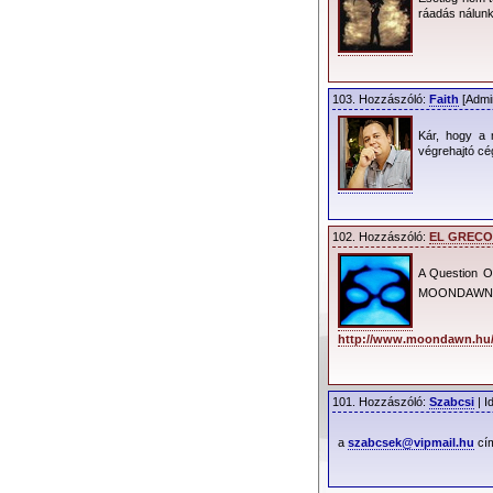
- ??:?? - ??:??
ráadás nálun
Beléptetés
: Csak a 
Kordonok
: A küzdőt
103. Hozzászóló:
Faith
[Admin
jeggyel lehetséges a
Kár, hogy a 
végrehajtó cé
A Stadion megköze
- Budapesti töme
102. Hozzászóló:
EL GRECO
A Question
MOONDAW
http://www.moondawn.hu
101. Hozzászóló:
Szabcsi
| I
a
szabcsek@vipmail.hu
cím