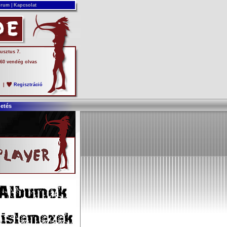
rum
|
Kapcsolat
usztus 7.
 60 vendég olvas
s
|
Regisztráció
detés