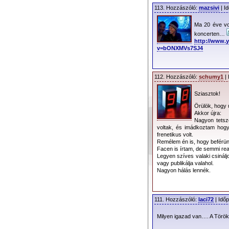
113. Hozzászóló:
mazsivi
| I
A jegyértékes
gazdára, a színpad e
Ma 20 éve vo
és 29.900,- forint k
koncerten…
http://www.
v=bONXMVs7SJ4
Dátum
112. Hozzászóló:
schumy1
| 
Kapunyitás
Sziasztok!
Kezdés
Örülök, hogy 
Helyszín
Akkor újra:
Nagyon tetsze
voltak, és imádkoztam hogy
frenetikus volt.
Online jegyrendelés
Remélem én is, hogy beférünk
Facen is írtam, de semmi reag
Jegyárusító helyek
Legyen szíves valaki csinálj
vagy publikálja valahol.
Szervező
Nagyon hálás lennék.
Forgalmazó
Befogadóképesség
111. Hozzászóló:
laci72
| Időp
Jegyárak
Milyen igazad van…. A Török 