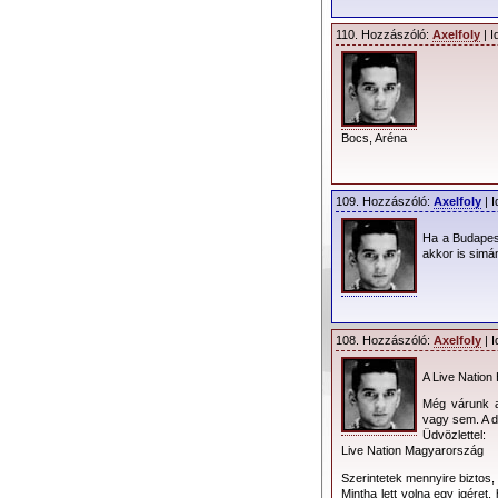
110. Hozzászóló:
Axelfoly
| I
Bocs, Aréna
Turné információk
Sajtótájékoztató
109. Hozzászóló:
Axelfoly
| I
Ha a Budapest
2013.02.26. – A jegy
akkor is simá
A stadion kiosztás
felbontásban is megt
108. Hozzászóló:
Axelfoly
| I
A Live Nation
Még várunk a
vagy sem. A d
Üdvözlettel:
Live Nation Magyarország
Szerintetek mennyire biztos,
Mintha lett volna egy igéret,