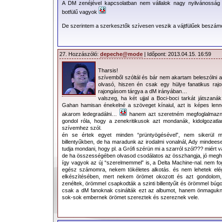
Hillier trilógia
első darabjának alcíme üzeni), a végkifejlet azonba
A DM zenéjével kapcsolatban nem vállalok nagy nyilvánosság e
az Isteni színjáték is az (
Dante
eredetileg „csak”
Commedia
címme
botfülű vagyok
gyönyörűen összefoglalja mindezt:
De szerintem a szerkesztők szívesen veszik a vájtfülűek beszám
„Te voltál, ki rabul ejtetted l
Tűzbe vetetted,
Majd a gyönyör oltárán megszel
27. Hozzászóló:
depeche@mode
| Időpont: 2013.04.15. 16:59
És szívemet a vágy öntött
Most megtisztultan állo
Begyógyult sebekkel
Tharsis!
Benned békére lelve.
szívemből szóltál és bár nem akartam beleszólni 
olvasó, hiszen én csak egy hülye fanatikus rajo
Javaslom esküvői meghívóra vésni az unalomig csépelt
Kis H
rajongásom tárgya a dM irányában…
refrén („Goodbye pain”).
Viszlát újra
, teszi hozzá gyorsan
Dave
é
valszeg, ha két ujjal a Boci-boci tarkát játszan
gyönyör és boldogság van, ott szükségképpen ott a fájdalom
Gahan hamisan énekelné a szöveget kínaiul, azt is képes le
egyszer megtaláljuk azt a valakit, aki mellett végül békére lelünk.
akarom ledegradálni…
hanem azt szeretném megfoglalmazni
gondol róla, hogy a zenekritikusok azt mondanák, kidolgozatl
Ahogyan
Dante
is fogalmazta, a szeretet megállíthatatlanul for
szívemhez szól.
meg újra elkapja és magával rántja az embert. Ha azonban ko
én se értek egyet minden “prüntyögésével”, nem sikerül min
múlik, hogy a végén a Poklot vagy éppen a saját külön bejáratú Me
billentyűkben, de ha maradunk az irodalmi vonalnál, Ady mindees
tudja mondani, hogy pl. a Grófi szérün mi a szarról szól??? miér
Már csak abban bízzunk, hogy a
depeCHe MODE
a soron 
de ha összességében olvasod csodálatos az összhangja, jó megha
forgatja a gépek kerekeit és az
Epszilon Masiná
ból mondanival
így vagyok az új “szerelmemmel” is, a Delta Machine-nal. nem fo
remekmű tárul elénk.
egész számomra, nekem tökéletes alkotás. és nem lehetek elé
elkészítésében, mert nekem örömet okozott és azt gondolom, 
Greedy
zenéltek, örömmel csapkodták a szinti billentyűit és örömmel búg
csak a dM fanoknak csinálták ezt az albumot, hanem önmaguknak
Megjegyzés: a dőlt betűvel szedett részek dalszöveg részletek
sok-sok embernek örömet szereztek és szereznek vele.
Köszönjük
Greedy
-nek a nagyszerű cikket!