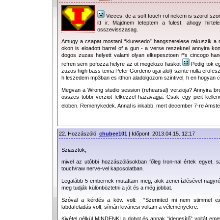
Vicces, de a soft touch-rol nekem is szorol sz
itt ir. Majdnem leteptem a fulest, ahogy hirtel
osszevisszasag.
Amugy a csapat mostani “kiuresedo” hangszerelese rakuszik a reg
okon is eloadott barrel of a gun - a verse reszeknel annyira kon
dogos zuzas helyett valami olyan elkepesztoen f*s cincogo hang
refren sem pofozza helyre az ot megelozo fiaskot
Pedig tok eg
zuzos high bass tema Peter Gordeno ujjai alol) szinte nulla erofesz
h leszedem mp3ban es itthon aladolgozom szintivel, h en hogya
Megvan a Wrong studio session (rehearsal) verzioja? Annyira brut
osszes tobbi verziot felkezzel hazavagja. Csak egy picit kelle
eloben. Remenykedek. Annal is inkabb, mert december 7-re Ams
2013.04.08. 19:16 |
Greedy
| 47366 Olvasás |
39 Hozzászólás
|
Nyom
22. Hozzászóló:
chubee101
| Időpont: 2013.04.15. 12:17
Sziasztok,
mivel az utóbbi hozzászólásokban főleg Iron-nal értek egyet, s
touch/raw nerve-vel kapcsolatban.
Legalább 5 embernek mutattam meg, akik zenei ízlésével nagyré
meg tudják különböztetni a jót és a még jobbat.
Szóval a kérdés a köv. volt: “Szerinted mi nem stimmel 
labdafeladás volt, símán kiváncsi voltam a véleményekre.
Kivétel nélkül MINDENKI a dobot és annak “idegesítő” voltát em