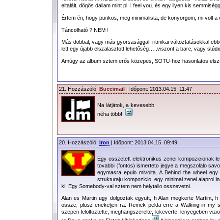
eltalált, dögös dallam mint pl. I feel you. és egy ilyen kis semmiségg
Értem én, hogy punkos, meg minimalista, de könyörgöm, mi volt a 
Táncolható ? NEM !
Más dobbal, vagy más gyorsasággal, ritmikai változtatásokkal ebből
lett egy újabb elszalasztott lehetőség…..viszont a bare, vagy stúdió
Amúgy az album sztem erős közepes, SOTU-hoz hasonlatos elszala
21. Hozzászóló:
Buccimail
| Időpont: 2013.04.15. 11:47
Na látjátok, a kevesebb
néha több!
20. Hozzászóló:
Iron
| Időpont: 2013.04.15. 09:49
Egy osszetett elektronikus zenei kompozicionak l
tovabbi (fontos) ismerteto jegye a megszolalo sav
egymasra epulo mivolta. A Behind the wheel egy 
strukturaju kompozicio, egy minimal zenei alaprol 
ki. Egy Somebody-val sztem nem helytallo osszevetni.
Alan es Martin ugy dolgoztak egyutt, h Alan megkerte Martint, 
ossze, plusz enekeljen ra. Remek pelda erre a Walking in my s
szepen feloltoztette, meghangszerelte, kikeverte, lenyegeben viziot,