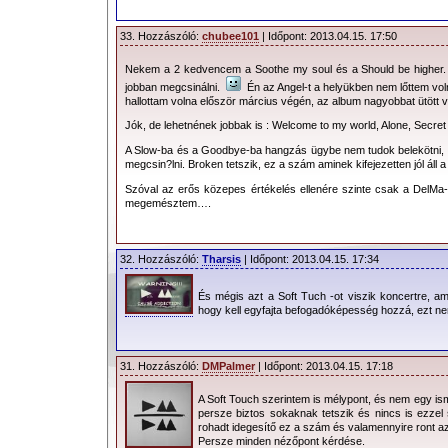
A következő dal, a
Slow
akár egy
Takáts Tamás - Dirty B
szexuális töltetét ragadva ki), ha nem a
depeCHe MODE
-tól, n
33. Hozzászóló:
chubee101
| Időpont: 2013.04.15. 17:50
pontján csendülne fel. Az előző dal tükrében ugyanis ez a csonkig é
vágyó szerelmes fohászának tűnik.
Lassan, lassan, amilyen lass
Nekem a 2 kedvencem a Soothe my soul és a Should be higher. 
érezzük, hogy a lemez mindjárt megakad. Bakeliten hallgatva, valós
jobban megcsinálni.
Én az Angel-t a helyükben nem lőttem voln
lejátszás sebességét, de szerencsére megtették ezt helyettünk a fi
hallottam volna először március végén, az album nagyobbat ütött
A
Broken
az első nóta, amelyben a segítő jobbot nyújtó feleb
Jók, de lehetnének jobbak is : Welcome to my world, Alone, Secret 
melyik szimpatikus) szól az eltévelyedett bárányhoz. A dal szám
kedves iránti együttérzéstől, a természet felett uralkodni akaró 
A Slow-ba és a Goodbye-ba hangzás ügybe nem tudok belekötni, t
megcsin?lni. Broken tetszik, ez a szám aminek kifejezetten jól áll 
sajnálkozásig bármit kiolvashatunk, ami ismét
Dave
dalszerzői ér
optimista, itt még látunk esélyt a menekülésre („when you’re falli
Szóval az erős közepes értékelés ellenére szinte csak a DelMa-t 
lehetőségét, hogy valaki az utolsó pillanatban
elkapja karunk
, mie
megemésztem….
zuhannánk
.
A dal külön érdekessége a
A Question Of Time
áthallása.
halljuk, hogy az idő egyre fogy, a mai öreg „rocker” már arra figyelm
32. Hozzászóló:
Tharsis
| Időpont: 2013.04.15. 17:34
A baljóslatú
The Child Inside
-ban bezárulni látszik az a bizony
feneketlen mélység és a halál sötétje látszik
, gyermeki
lelke fe
És mégis azt a Soft Tuch -ot viszik koncertre, 
uralmat.
A kritikák által leginkább földbe gyalult nóta olyan köl
hogy kell egyfajta befogadóképesség hozzá, ezt ne
mindennapok keserűsége által felőrlődő emberé, akinek
arcán le
válnak, mely az áradás félelmetes hangjaival ragadja magával a sz
Megint csak nem a
depeCHe MODE
lenne, ha ennyi érzelgős
31. Hozzászóló:
DMPalmer
| Időpont: 2013.04.15. 17:18
hangfalba, mint
Dave
tette fénykorában a
Told You So
közben
kezdenének azon vekengeni, hogy vajon tényleg
puhányok
-e (
A Soft Touch szerintem is mélypont, és nem egy i
csöpögősek. Sőt, a
Soft Touch/Raw Nerve
továbbmegy, láza
persze biztos sokaknak tetszik és nincs is ezze
kesergés csak lehúzza magával az embert
és szinte könyörögv
rohadt idegesítő ez a szám és valamennyire ront 
öniróniával nem is fordulhatna maga felé a
kényes / fájó témákkal
Persze minden nézőpont kérdése.