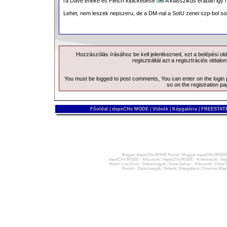
ra Dave eneke es Fletch kibickedese
A klasszikus eraban igy
Lehet, nem leszek nepszeru, de a DM-nal a SotU zenei szp-bol so
Hozzászólás írásához be kell jelentkezned, ezt a
belépési
old
regisztráltál azt a
regisztrációs
oldalon
You must be logged to post comments, You can enter on the
login
so on the
registration p
Főoldal
|
depeCHe MODE
|
Videók
|
Képgaléria
|
FREESTATE
Magyar depeCHe MODE Portál
|
Magyar depeCHe MODE 
depeCHe MODE - Albumok
|
depeCHe MODE - Kislemezek
|
dep
Martin Lee Gore - Dalszövegek
|
Dave Gahan - Albumok
|
Dave G
Recoil - Dalszövegek
|
Videók
|
Képgaléria
|
Devotee Map