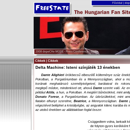
Főoldal
|
dep
Cikkek | Cikkek
Delta Machine: Isteni színjáték 13 énekben
Dante Alighieri
örökbecsű elbeszélő költeménye száz énekbe
Pokolban, a Purgatóriumban és a Mennyországban, ahol a mú
korának meghatározó személyiségeivel, barátaival és rokona
meglepő módon, mindenkivel ott, ahová
Dante
szerint való. Az e
például
Attila
, a hun, a Pokolban. A megtért bűnösökkel, mint ami
Donato Forese
, a Purgatóriumban. Az üdvözültekkel, mint am
fiatalon elhunyt szerelme,
Beatrice
, a Mennyországban.
Dante
p
végeztével beléphet a kristályégbe, az angyalok kilenc karába és me
az utolsó énekben az alábbiakban foglal össze:
Csüggedtem volna, lankadt kép
de folyton-gyors kerékként f