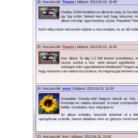
26. Hozzászóló:
Tharsis
| Időpont: 2013.04.15. 16:49
chubby. A DM továbbra se alkuszik meg, és ha nekik
így fog szólni. Neked nem kell, hogy tetsszen, m
album verziója. Igazi kemény zúzás. Populáris? N
Azért elég sokan nincsenek képben a mai zeneipar, és az idő múlás
25. Hozzászóló:
Tharsis
| Időpont: 2013.04.15. 16:45
Iron. Akkor Te alig 1-2 DM lemezt szerethetsz, m
vicces ezeket a hsz -eket olvasni egyébként. É
mérlegen mért egyenletekkel elmélkedni? Engem az
hogy mennyire van valami összerakva, ha megmozgat bennem vala
24. Hozzászóló:
sonic
| Időpont: 2013.04.15. 16:34
Gratulálok Greedy-nek! Nagyon tetszik az írás, a
freestate-en valaha olvastam. A zenei szempontból
belőle. Gondolom, lesz még ilyen is.
Az album erőteljes, büszkék lehetnek rá a f
rajongóknak szánták, hanem általában véve az igényes zenét ked
23. Hozzászóló:
Iron
| Időpont: 2013.04.15. 15:42