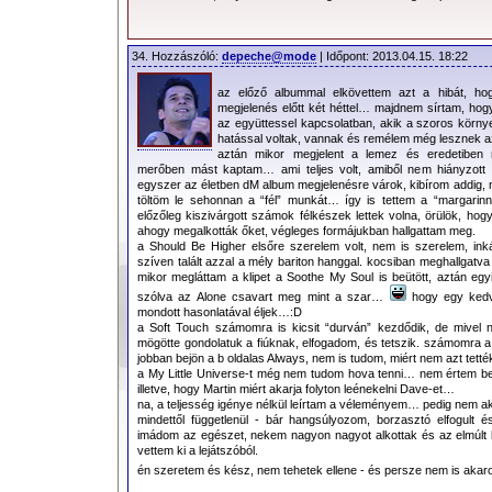
34. Hozzászóló:
depeche@mode
| Időpont: 2013.04.15. 18:22
az előző albummal elkövettem azt a hibát, hogy
megjelenés előtt két héttel… majdnem sírtam, hogy
az együttessel kapcsolatban, akik a szoros körny
hatással voltak, vannak és remélem még lesznek a
aztán mikor megjelent a lemez és eredetiben 
merőben mást kaptam… ami teljes volt, amiből nem hiányzot
egyszer az életben dM album megjelenésre várok, kibírom addig, m
töltöm le sehonnan a “fél” munkát… így is tettem a “margarinn
Komolyan gondolta-e
Martin
minden szavát vagy sem, a
Sec
előzőleg kiszivárgott számok félkészek lettek volna, örülök, ho
rideg valóságba. Hiába a könyörgés a Mennyország örök boldogsá
ahogy megalkották őket, végleges formájukban hallgattam meg.
kell, miként azt már
Zorán
is megénekelte. A szerelmesek még e
a Should Be Higher elsőre szerelem volt, nem is szerelem, inká
szíven talált azzal a mély bariton hanggal. kocsiban meghallgatva
kapcsolatuk hamarosan a végéhez ér.
A szerelem könyve
(mel
mikor megláttam a klipet a Soothe My Soul is beütött, aztán e
Énekére, másrészt
Pál apostol
nak a Korinthosziakhoz írt levelé
része – én inkább ez utóbbira tippelnék)
nem volt elég ahhoz
, hog
szólva az Alone csavart meg mint a szar…
hogy egy kedv
A dal különleges megoldása (ami eddig inkább
Martin
sajátja vo
mondott hasonlatával éljek…:D
a Soft Touch számomra is kicsit “durván” kezdődik, de mivel 
végig a
másikat
jelöli meg („the problem should have been you”),
mögötte gondolatuk a fiúknak, elfogadom, és tetszik. számomra a 
ő maga követett el valamit még annak előtte
(„if it hadn’t been me”).
jobban bejön a b oldalas Always, nem is tudom, miért nem azt tették
Zárójelben jegyzem meg, hogy amióta
Dave Gahan
dalszerzők
a My Little Universe-t még nem tudom hova tenni… nem értem be
illetve, hogy Martin miért akarja folyton leénekelni Dave-et…
olyan anyag, amikor
Dave
dalai tökéletes elegyet alkotnak a
Martin
na, a teljesség igénye nélkül leírtam a véleményem… pedig nem 
A
My Little Universe
már a pokolba vezető utat, a megőrülés 
mindettől függetlenül - bár hangsúlyozom, borzasztó elfogult 
utóérzéssel. A magába zárkózott (elhagyott?) szerelmes, kinek
imádom az egészet, nekem nagyon nagyot alkottak és az elmúlt 
vettem ki a lejátszóból.
királynak érzi magát, és ahová nem teheti be a lábát senki, de sen
vele, és
próbálja uralma alatt tartani a kitörni készülő farkasokat
,
én szeretem és kész, nem tehetek ellene - és persze nem is akaro
outro azt sejteti, hogy ez csak ideig-óráig tart már.