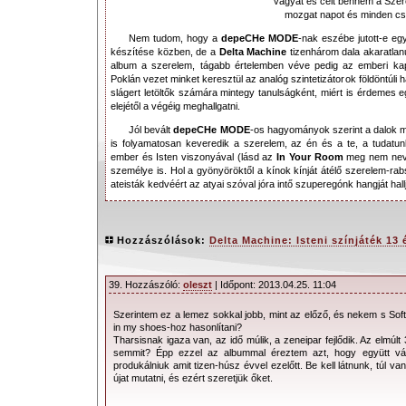
vágyat és célt bennem a Szer
mozgat napot és minden csil
Nem tudom, hogy a
depeCHe MODE
-nak eszébe jutott-e eg
készítése közben, de a
Delta Machine
tizenhárom dala akaratlanu
album a szerelem, tágabb értelemben véve pedig az emberi ka
Poklán vezet minket keresztül az analóg szintetizátorok földöntúli 
slágert letöltők számára mintegy tanulságként, miért is érdemes 
elejétől a végéig meghallgatni.
Jól bevált
depeCHe MODE
-os hagyományok szerint a dalok 
is folyamatosan keveredik a szerelem, az én és a te, a tudatun
ember és Isten viszonyával (lásd az
In Your Room
meg nem neve
személye is. Hol a gyönyöröktől a kínok kínját átélő szerelem-rabs
ateisták kedvéért az atyai szóval jóra intő szuperegónk hangját hallj
A
Welcome To My World
, szövegében és zenéjében is igazi ny
Ha fennköltek akarunk lenni, gondolhatunk a bibliai allegória s
szentélyét is az ajtó mögé képzelhetjük. Ebben a világban
nin
Hozzászólások:
Delta Machine: Isteni színjáték 13
behúzva menekül innen
. Igaz,
terveit nem adja fel, csupán késlelte
szerelem együttes ereje
a lelkünkbe hatol, és törött szárnyainkka
ígéret. Hát lássuk, beváltják-e!
39. Hozzászóló:
oleszt
| Időpont: 2013.04.25. 11:04
A színjáték első dalában, az
Angel
-ben múlt időben halljuk,
mindannyiunk élete így kezdődik, ha elfogadjuk, hogy minden éle
Szerintem ez a lemez sokkal jobb, mint az előző, és nekem s Soft 
hogy egyetlen éjszakáig, vagy egy emberöltőig tart).
A szerelem a
in my shoes-hoz hasonlítani?
Tharsisnak igaza van, az idő múlik, a zeneipar fejlődik. Az elmúl
testtel vonszolja magát a padlón.
Az ember
zavart, mégis eléged
semmit? Épp ezzel az albummal éreztem azt, hogy együtt vá
szavait se tudja kontrollálni, azok szökőkútként törnek elő belőle
, 
produkálniuk amit tizen-húsz évvel ezelőtt. Be kell látnunk, túl 
örökké abban a békességben, amelyre egész életében vágyott.
A 
újat mutatni, és ezért szeretjük őket.
gázoltam, megmostam magam és alámerültem, mint minden b
békességére lelt.
Pikantériát kölcsönöz ugyanakkor a dalnak
D