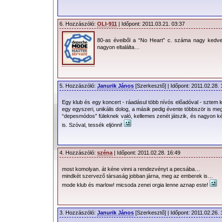
6. Hozzászóló:
OLI-911
| Időpont: 2011.03.21. 03:37
80-as éveiből a “No Heart” c. száma nagy kedv
nagyon eltalálta…
[Basildoni (h)ősidők. - Igen, a kép jobb sarkában az ott
Vince C
Marlow
így emlékszik vissza ezekre az időkre: „
A szintipop
izgalmas volt az induláskor. … Elkezdtünk
Fad Gadget
-et,
OMD
nagyon izgalmas volt. … Nagyon tiszta képet festett arról, hol élünk
5. Hozzászóló:
Janurik János
[Szerkesztő] | Időpont: 2011.02.28. 
A
The Plan
-t követte a
Composition Of Sound
- ugye, ism
French Look
-
Robert
következő együttese
Martin Gore
-ral, és
Egy klub és egy koncert - ráadásul több nívós előadóval - sztem
bizonyos
Dave Gahan
volt.
egy egyszeri, unikális dolog, a másik pedig évente többször is m
“depesmódos” füleknek való, kellemes zenét játszik, és nagyon ké
Vince
- állítása szerint, kizárólag
Martin
szintije miatt -
is. Szóval, tessék eljönni!
Composition Of Sound
soraiba. Ez próbatétel elé állította
Robert
A
Composition Of Sound
- e név alatt utolsó - fellépésén eg
aki a keverőpulton a gombokat tekergette a
French Look
-nak,
4. Hozzászóló:
széna
| Időpont: 2011.02.28. 16:49
próbáját, és jammelés jelleggel elénekelte
David Bowie
„
Her
kellemetlenebbül érezte magát a frontember szerepkörben - tetszett, 
most komolyan. át kéne vinni a rendezvényt a pecsába…
minden
Depeche Mode
rajongó kívülről fújja…
mindkét szervező társaság jobban járna, meg az emberek is…
A
Depeche Mode
- ha nem is ebben a pillanatban, de - eli
mode klub és marlow! micsoda zenei orgia lenne aznap este!
Marlow
) pedig, tovább próbálkozott a
Film Noir
nevű bandába
Depeche Mode
elő-zenekara a Basildon-i Raquels-ben.
Nem sokkal később azonban - már azután, hogy
Vince Clark
3. Hozzászóló:
Janurik János
[Szerkesztő] | Időpont: 2011.02.26. 
egy egynapos stúdiózási lehetőséget
Vince
-től, melyből aztán 