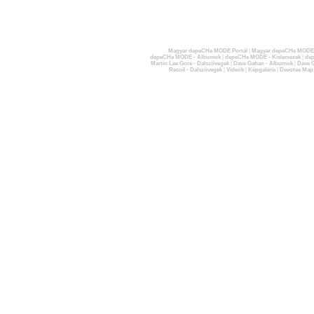
Magyar depeCHe MODE Portál
|
Magyar depeCHe MODE 
depeCHe MODE - Albumok
|
depeCHe MODE - Kislemezek
|
dep
Martin Lee Gore - Dalszövegek
|
Dave Gahan - Albumok
|
Dave G
Recoil - Dalszövegek
|
Videók
|
Képgaléria
|
Devotee Map
Vince
azt tanácsolta
Marlow
-nak, hogy próbálkozzanak meg 
érdeklődött is a dal iránt -
Robert
szerint, azt gondolták, hogy m
helyette „csak” őt kapták.
A
Vince Clarke
és
Eric Radcliffe
által producerelt kislemez
keresztül adta ki az
RCA
. További két
Robert Marlow
single („
I
meg náluk, míg a negyedik kislemezt („
Calling All Destroyers
”) már