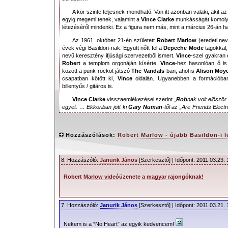
A kör szinte teljesnek mondható. Van itt azonban valaki, akit 
egyig megemlítenek, valamint a
Vince Clarke
munkásságát komolya
létezéséről mindenki. Ez a figura nem más, mint a március 26-án 
Az 1961. október 21-én született
Robert Marlow
(eredeti ne
évek végi Basildon-nak. Együtt nőtt fel a
Depeche Mode
tagokkal,
nevű keresztény ifjúsági szervezetből ismert.
Vince
-szel gyakran e
Robert
a templom orgonáján kísérte.
Vince
-hez hasonlóan ő is
között a punk-rockot játszó
The Vandals
-ban, ahol is
Alison Moy
csapatban kötött ki,
Vince
oldalán. Ugyanebben a formációba
billentyűs / gitáros is.
Vince Clarke
visszaemlékezései szerint „
Rob
nak volt először 
egyet. … Ekkoriban jött ki
Gary Numan
-től az „Are Friends Electr
fordultunk. Ez indította be a
The Plan
-t is.
”
Robert
kiszőkítette a haját, és felvette a
Tube
becenevet.
Hozzászólások:
Robert Marlow - újabb Basildon-i
8. Hozzászóló:
Janurik János
[Szerkesztő] | Időpont: 2011.03.23. 
Robert Marlow videóüzenete a magyar rajongóknak!
7. Hozzászóló:
Janurik János
[Szerkesztő] | Időpont: 2011.03.21. 
Nekem is a “No Heart” az egyik kedvencem!