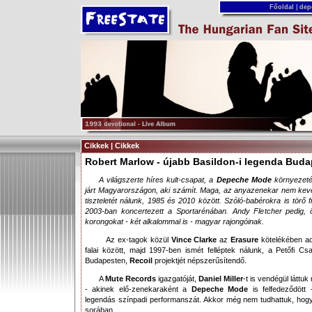
Főoldal
|
dep
Cikkek | Cikkek
Robert Marlow - újabb Basildon-i legenda Bud
A világszerte híres kult-csapat, a
Depeche Mode
környezeté
járt Magyarországon, aki számít. Maga, az anyazenekar nem keves
tiszteletét nálunk, 1985 és 2010 között. Szóló-babérokra is törő
2003-ban koncertezett a Sportarénában. Andy Fletcher pedig, ö
korongokat - két alkalommal is - magyar rajongóinak.
Az ex-tagok közül
Vince Clarke
az
Erasure
kötelékében ad
falai között, majd 1997-ben ismét felléptek nálunk, a Petőfi C
Budapesten,
Recoil
projektjét népszerűsítendő.
A
Mute Records
igazgatóját,
Daniel Miller
-t is vendégül láttu
- akinek elő-zenekaraként a
Depeche Mode
is felfedeződött
legendás színpadi performanszát. Akkor még nem tudhattuk, hogy
sorában…