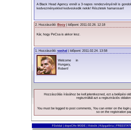
Robert Marlow
kislemez, a „
The Face Of Dorian Gray
”, melyhez B
A Black Head Agency ennél a 3-napos rendezvényénél is gondolt 
kedvezményekkel kedveskedik nekik! Részletek hamarosan!
2. Hozzászóló:
Bocy
| Időpont: 2011.02.26. 12:18
Kár, hogy PeCsa is akkor lesz.
1. Hozzászóló:
vashal
| Időpont: 2011.02.24. 13:58
Welcome in
Hungary,
Robert!
Hozzászólás írásához be kell jelentkezned, ezt a
belépési
old
regisztráltál azt a
regisztrációs
oldalon
You must be logged to post comments, You can enter on the
login
so on the
registration p
Főoldal
|
depeCHe MODE
|
Videók
|
Képgaléria
|
FREESTATE